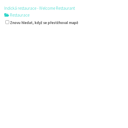
Indická restaurace - Welcome Restaurant
Restaurace
náměstí Tomáše Garrigue Masaryka 197/30, Česká Lípa, Česko
Znovu hledat, když se přestěhoval mapě
774700414
774700414
Web s objednávkou či nabídkou
Nově otevřená indická restauce v centru České Lípy