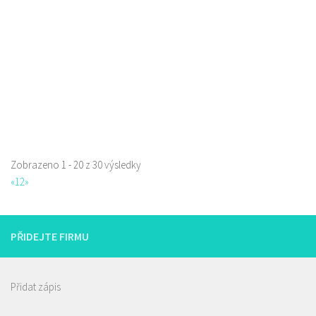
rozvoz
777850850
777850850
Web s objednávkou či nabídkou
prodej s sebou
Zobrazeno 1 - 20 z 30 výsledky
«
1
2
»
PŘIDEJTE FIRMU
Přidat zápis
Restaurace Stará Lípa