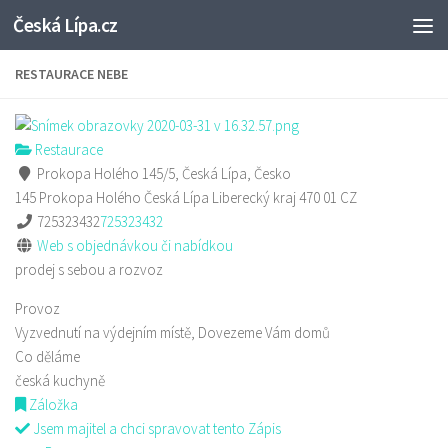
Česká Lípa.cz
Skip to content
RESTAURACE NEBE
Restaurace
Prokopa Holého 145/5, Česká Lípa, Česko
145 Prokopa Holého
Česká Lípa
Liberecký kraj
470 01
CZ
725323432
725323432
Web s objednávkou či nabídkou
prodej s sebou a rozvoz
Provoz
Vyzvednutí na výdejním místě, Dovezeme Vám domů
Co děláme
česká kuchyně
Záložka
Jsem majitel a chci spravovat tento Zápis