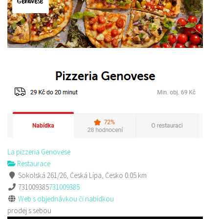
Sushi bar
Restaurace
Sokolská 264 Česká Lípa
606849413
606849413
Web s objednávkou či nabídkou
prodej s sebou
La pizzeria Genovese
Restaurace
Sokolská 261/26, Česká Lípa, Česko
0.05 km
731009385
731009385
Web s objednávkou či nabídkou
prodej s sebou