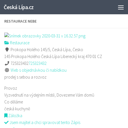
Česká Lípa.cz
Skip to content
RESTAURACE NEBE
Restaurace
Prokopa Holého 145/5, Česká Lípa, Česko
145 Prokopa Holého
Česká Lípa
Liberecký kraj
470 01
CZ
725323432
725323432
Web s objednávkou či nabídkou
prodej s sebou a rozvoz
Provoz
Vyzvednutí na výdejním místě, Dovezeme Vám domů
Co děláme
česká kuchyně
Záložka
Jsem majitel a chci spravovat tento Zápis