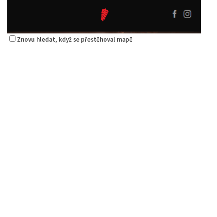
Znovu hledat, když se přestěhoval mapě
Pizza Diego
Restaurace
Na Nivách 3176, Česká Lípa, Česko
775667788
775667788
Web s objednávkou či nabídkou
rozvoz
Alex Kebab House
Restaurace