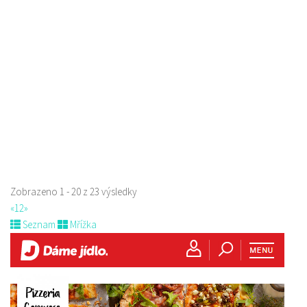
Restaurace
Paní Zdislavy 298/1, Česká Lípa, Česko
778529668
778529668
prodej s sebou
Zobrazeno 1 - 20 z 23 výsledky
«
1
2
»
Seznam
Mřížka