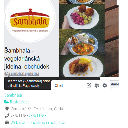
Šambhala
Restaurace
Zámecká 53, Česká Lípa, Česko
736711683
736711683
Web s objednávkou či nabídkou