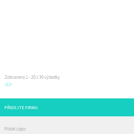
Jindřicha z Lipé 118, Česká Lípa, Česko
0.06 km
777850850
777850850
Web s objednávkou či nabídkou
prodej s sebou
Zobrazeno 1 - 20 z 30 výsledky
La pizzeria Genovese
«
1
2
»
Restaurace
Sokolská 261/26, Česká Lípa, Česko
731009385
731009385
PŘIDEJTE FIRMU
Web s objednávkou či nabídkou
prodej s sebou
Přidat zápis