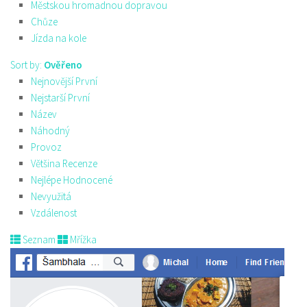
Městskou hromadnou dopravou
Chůze
Jízda na kole
Sort by:
Ověřeno
Nejnovější První
Nejstarší První
Název
Náhodný
Provoz
Většina Recenze
Nejlépe Hodnocené
Nevyužitá
Vzdálenost
Seznam
Mřížka