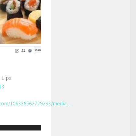
 Lípa
13
com/106338562729293/media_...