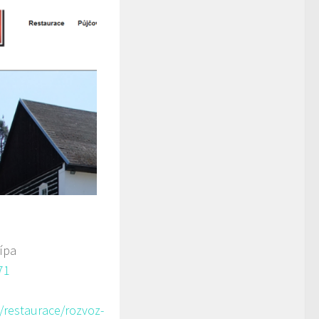
ípa
71
/restaurace/rozvoz-