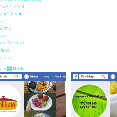
novější První
starší První
ev
hodný
voz
šina Recenze
řeno
yužitá
nam
Mřížka