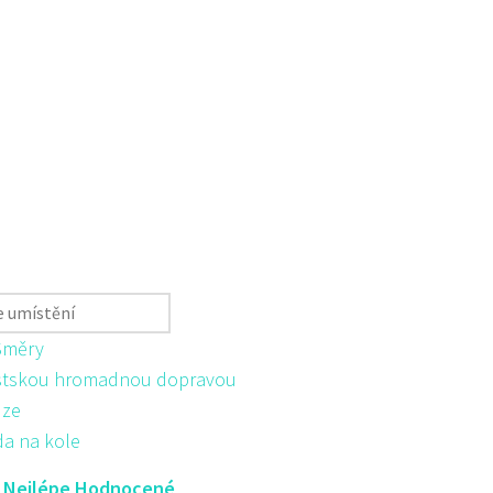
Směry
tskou hromadnou dopravou
ůze
da na kole
:
Nejlépe Hodnocené