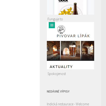
Funguje to
Spokojenost
NEDÁVNÉ VÝPISY
Indická restaurace - Welcome