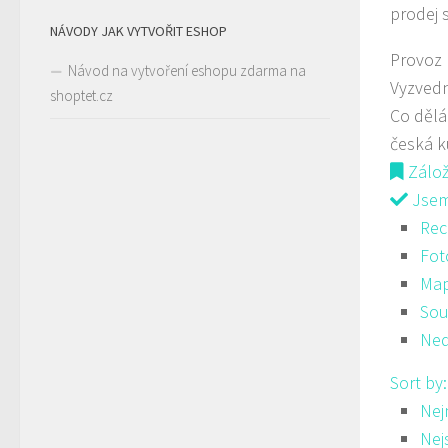
prodej 
NÁVODY JAK VYTVOŘIT ESHOP
Provoz
Návod na vytvoření eshopu zdarma na
Vyzved
shoptet.cz
Co děl
česká 
Zálo
Jsem 
Rec
Fot
Ma
Sou
Ned
Sort by
Nej
Nej