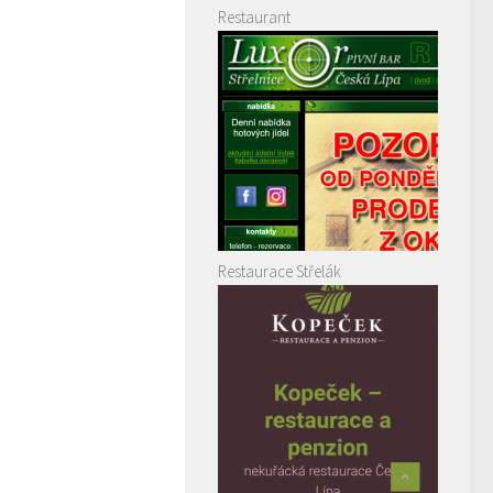
Restaurant
Restaurace Střelák