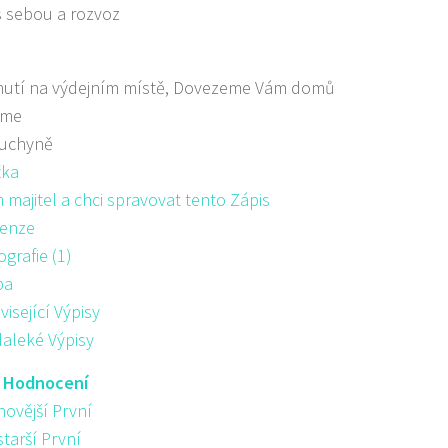
s sebou a rozvoz
nutí na výdejním místě, Dovezeme Vám domů
áme
kuchyně
žka
majitel a chci spravovat tento Zápis
enze
ografie (1)
pa
visející Výpisy
aleké Výpisy
:
Hodnocení
novější První
starší První