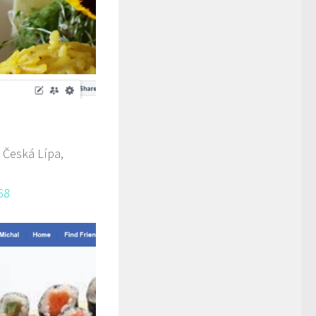
 Česká Lípa,
68