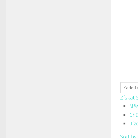
Získat 
Měs
Ch
Jíz
Sort by