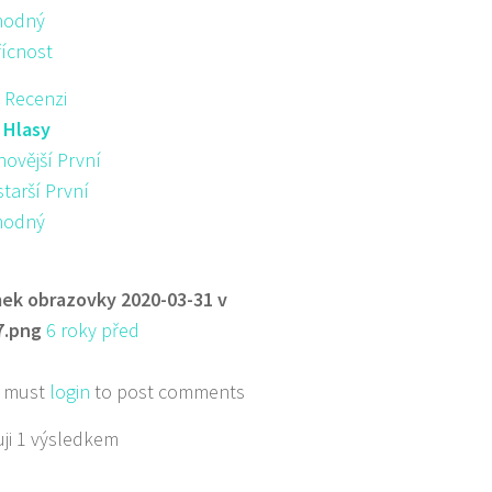
hodný
řícnost
 Recenzi
:
Hlasy
novější První
starší První
hodný
ek obrazovky 2020-03-31 v
7.png
6 roky před
 must
login
to post comments
ji 1 výsledkem