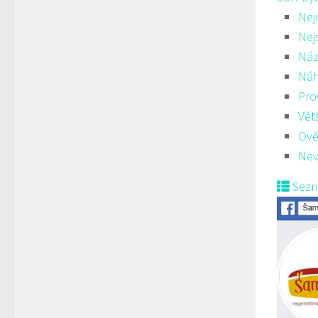
Nej
Nej
Náz
Ná
Pro
Vět
Ově
Nev
Sez