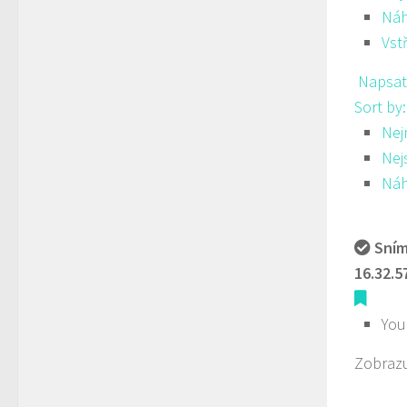
Ná
Vst
Napsat
Sort by
Nej
Nej
Ná
Sním
16.32.5
You
Zobrazu