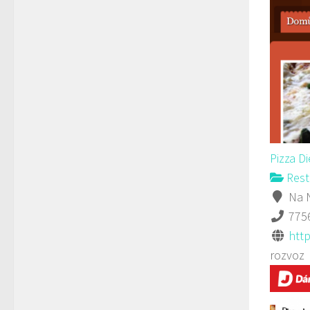
Pizza D
Rest
Na N
775
http
rozvoz