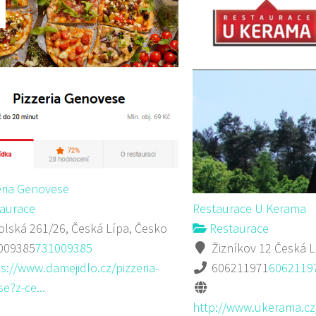
eria Genovese
aurace
Restaurace U Kerama
lská 261/26, Česká Lípa, Česko
Restaurace
009385
731009385
Žizníkov 12 Česká L
s://www.damejidlo.cz/pizzeria-
606211971
6062119
e?z-ce...
http://www.ukerama.cz