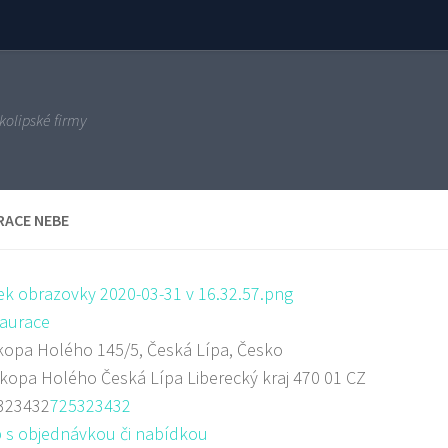
kolipské firmy
RACE NEBE
aurace
opa Holého 145/5, Česká Lípa, Česko
okopa Holého
Česká Lípa
Liberecký kraj
470 01
CZ
323432
725323432
 s objednávkou či nabídkou