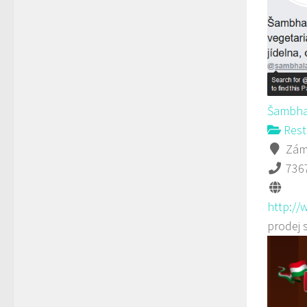
Šambha
Rest
Záme
736
http://
prodej 