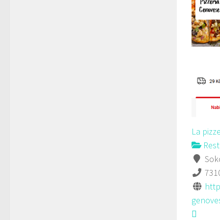
La pizz
Rest
Soko
731
http
genoves