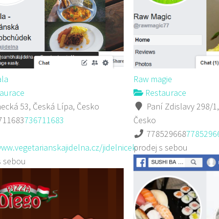
la
Raw magie
aurace
Restaurace
cká 53, Česká Lípa, Česko
Paní Zdislavy 298/1,
711683
736711683
Česko
778529668
7785296
www.vegetarianskajidelna.cz/jidelnicek
prodej s sebou
s sebou