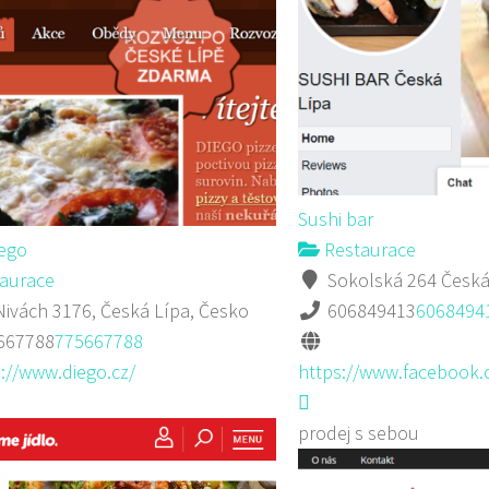
Sushi bar
iego
Restaurace
aurace
Sokolská 264 Česká
ivách 3176, Česká Lípa, Česko
606849413
6068494
667788
775667788
://www.diego.cz/
https://www.facebook.
prodej s sebou