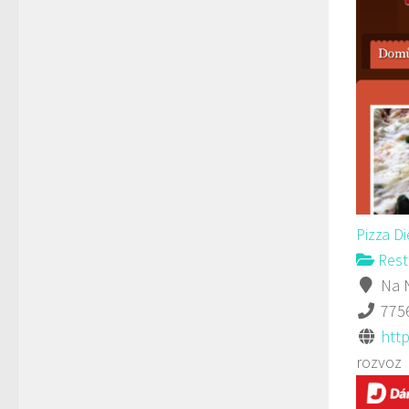
Pizza D
Rest
Na N
775
http
rozvoz