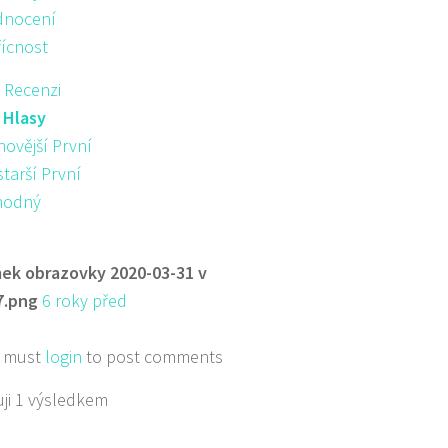
nocení
řícnost
 Recenzi
:
Hlasy
novější První
starší První
hodný
ek obrazovky 2020-03-31 v
7.png
6 roky před
 must
login
to post comments
ji 1 výsledkem