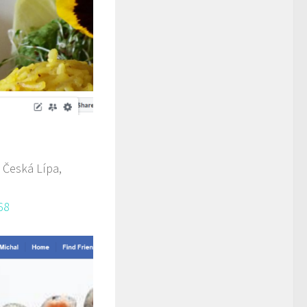
 Česká Lípa,
68