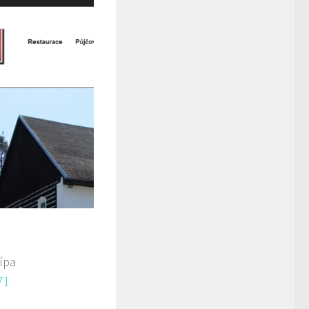
ípa
71