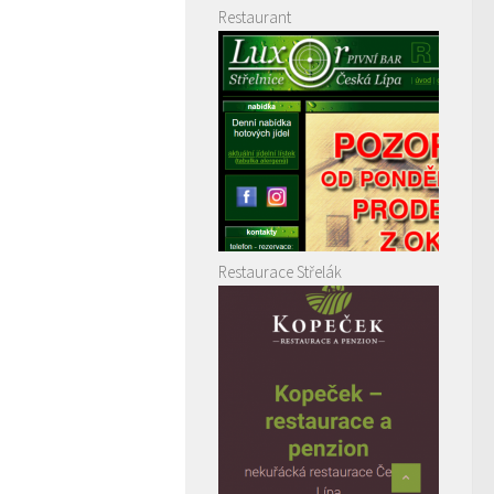
Restaurant
Restaurace Střelák