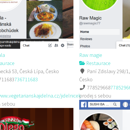
la
Raw magie
aurace
Restaurace
cká 53, Česká Lípa, Česko
Paní Zdislavy 298/1,
711683
736711683
Česko
778529668
7785296
www.vegetarianskajidelna.cz/jidelnicek
prodej s sebou
s sebou