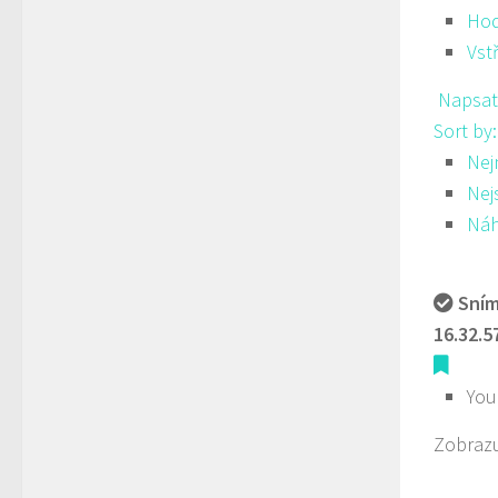
Hod
Vst
Napsat
Sort by
Nej
Nej
Ná
Sním
16.32.5
You
Zobrazu