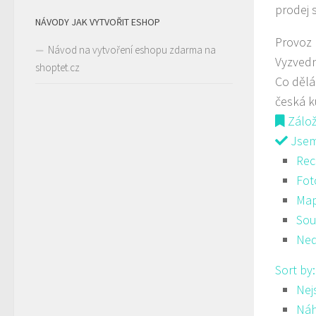
prodej 
NÁVODY JAK VYTVOŘIT ESHOP
Provoz
Návod na vytvoření eshopu zdarma na
Vyzved
shoptet.cz
Co děl
česká 
Zálo
Jsem 
Rec
Fot
Ma
Sou
Ned
Sort by
Nej
Ná