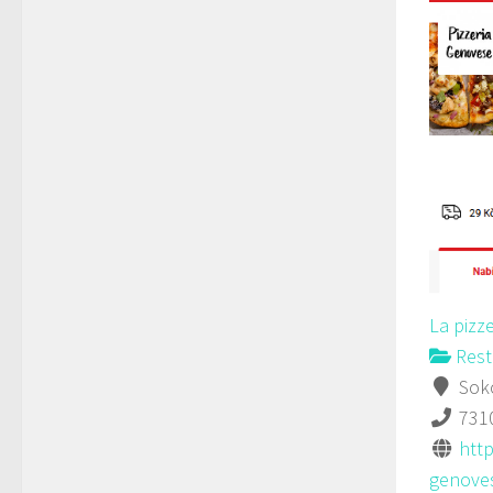
La pizz
Rest
Soko
731
http
genoves