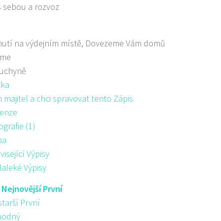
s sebou a rozvoz
nutí na výdejním místě, Dovezeme Vám domů
áme
kuchyně
žka
majitel a chci spravovat tento Zápis
enze
ografie (1)
pa
visející Výpisy
aleké Výpisy
:
Nejnovější První
starší První
hodný