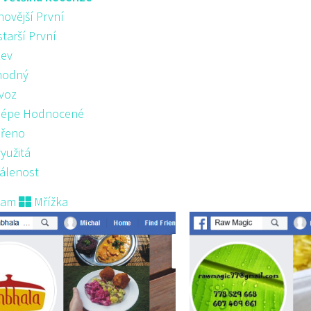
novější První
starší První
ev
hodný
voz
lépe Hodnocené
řeno
yužitá
álenost
nam
Mřížka