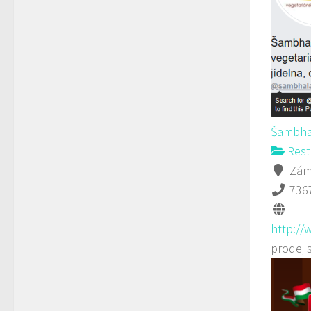
Šambha
Rest
Záme
736
http://
prodej 