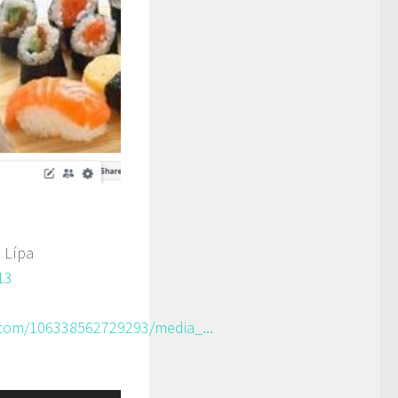
 Lípa
13
com/106338562729293/media_...