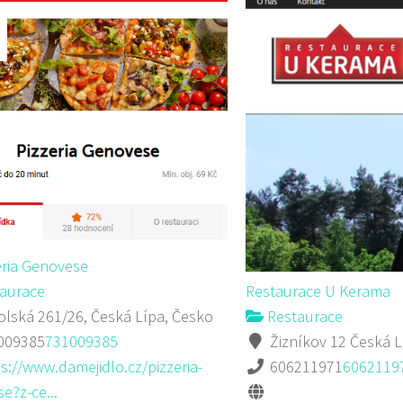
eria Genovese
aurace
Restaurace U Kerama
lská 261/26, Česká Lípa, Česko
Restaurace
009385
731009385
Žizníkov 12 Česká L
s://www.damejidlo.cz/pizzeria-
606211971
6062119
e?z-ce...