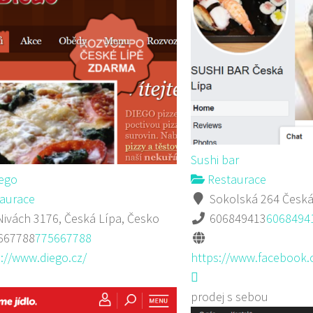
Sushi bar
iego
Restaurace
aurace
Sokolská 264 Česká
ivách 3176, Česká Lípa, Česko
606849413
6068494
667788
775667788
://www.diego.cz/
https://www.facebook.
prodej s sebou