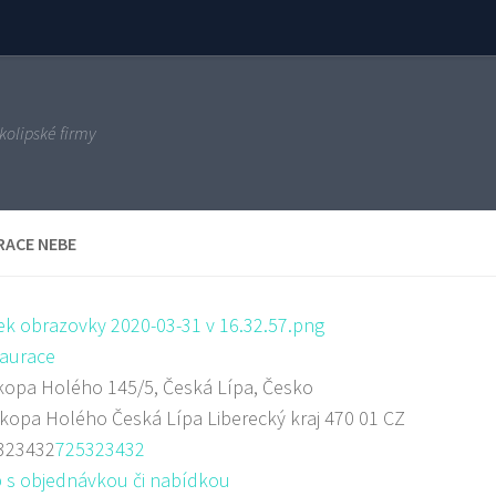
kolipské firmy
RACE NEBE
aurace
opa Holého 145/5, Česká Lípa, Česko
okopa Holého
Česká Lípa
Liberecký kraj
470 01
CZ
323432
725323432
 s objednávkou či nabídkou