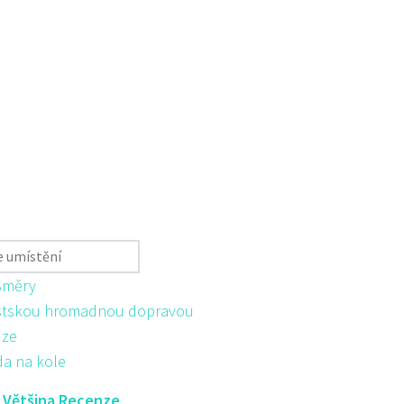
Směry
tskou hromadnou dopravou
ůze
da na kole
:
Většina Recenze