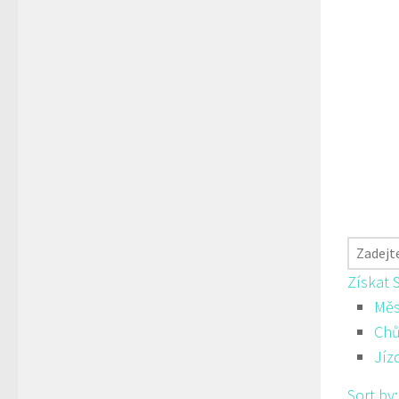
Získat 
Měs
Ch
Jíz
Sort by