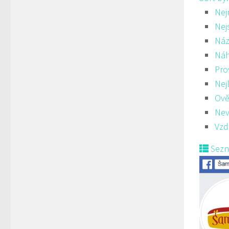
Nej
Nej
Náz
Ná
Pro
Nej
Ově
Nev
Vzd
Sez