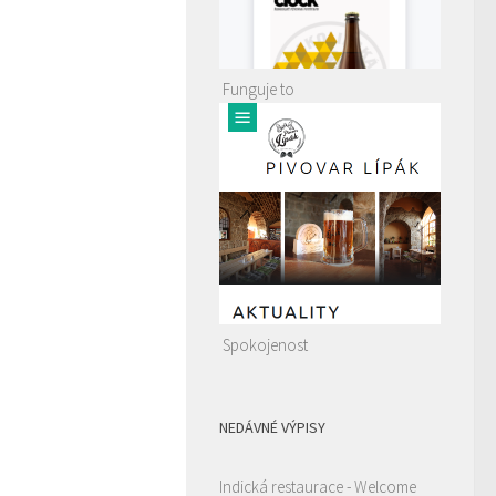
Funguje to
Spokojenost
NEDÁVNÉ VÝPISY
Indická restaurace - Welcome