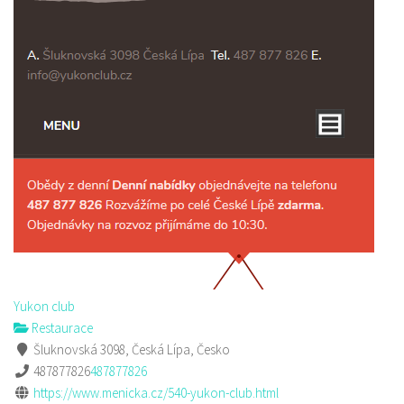
Yukon club
Restaurace
Šluknovská 3098, Česká Lípa, Česko
487877826
487877826
https://www.menicka.cz/540-yukon-club.html