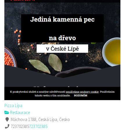
Pizza Lípa
Restaurace
Máchova 1788, Česká Lípa, Česko
723702385
723702385