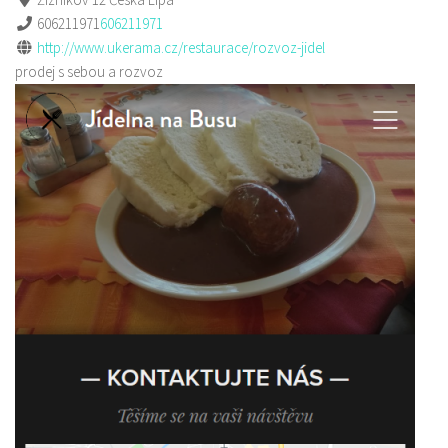
606211971
606211971
http://www.ukerama.cz/restaurace/rozvoz-jidel
prodej s sebou a rozvoz