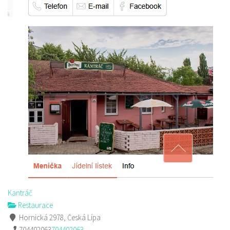
Kantráč
Restaurace
Hornická 2978, Česká Lípa
704402063
704402063