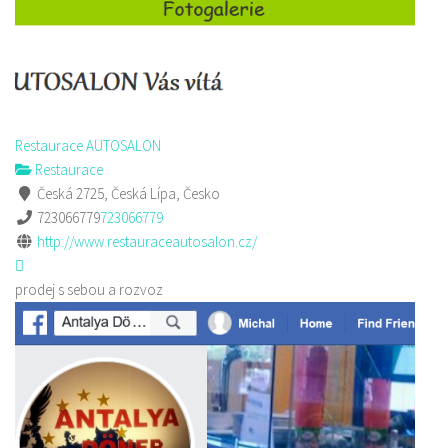
Restaurace AUTOSALON
Restaurace
Česká 2725, Česká Lípa, Česko
723066779
723066779
http://www.restauraceautosalon.cz/
prodej s sebou a rozvoz