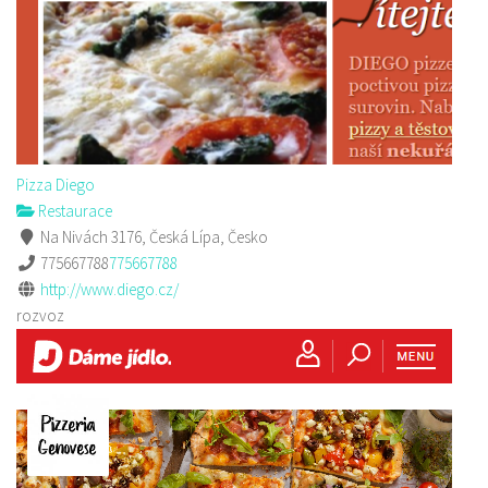
Pizza Diego
Restaurace
Na Nivách 3176, Česká Lípa, Česko
775667788
775667788
http://www.diego.cz/
rozvoz