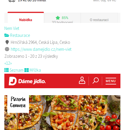
Nem Viet
Restaurace
Hrnčířská 2964, Česká Lípa, Česko
https://www.damejidlo.cz/nem-viet
Zobrazeno 1 - 20 z 23 výsledky
«
1
2
»
Seznam
Mřížka