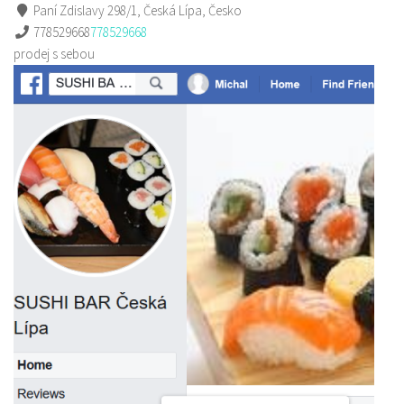
Paní Zdislavy 298/1, Česká Lípa, Česko
778529668
778529668
prodej s sebou