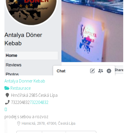
Antalya Donner Kebab
Restaurace
Hrnčířská 2985 Česká Lípa
732204832
732204832
prodej s sebou a rozvoz