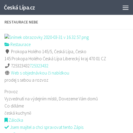
Česká Lípa.cz
Skip to content
RESTAURACE NEBE
Restaurace
Prokopa Holého 145/5, Česká Lípa, Česko
145 Prokopa Holého
Česká Lípa
Liberecký kraj
470 01
CZ
725323432
725323432
Web s objednávkou či nabídkou
prodej s sebou a rozvoz
Provoz
Vyzvednutí na výdejním místě, Dovezeme Vám domů
Co děláme
česká kuchyně
Záložka
Jsem majitel a chci spravovat tento Zápis