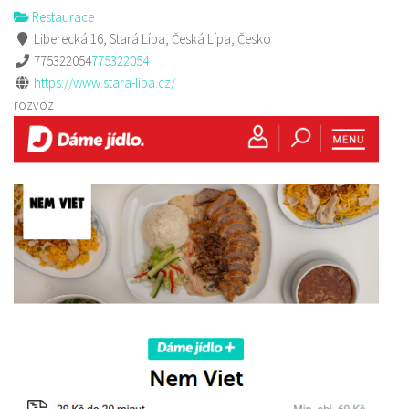
Restaurace
Liberecká 16, Stará Lípa, Česká Lípa, Česko
775322054
775322054
https://www.stara-lipa.cz/
rozvoz