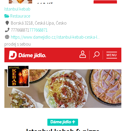
Istanbul kebab
Restaurace
Borská 3218, Česká Lípa, Česko
777668871
777668871
https://www.damejidlo.cz/istanbul-kebab-ceska-l...
prodej s sebou