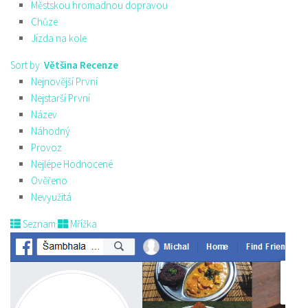
Městskou hromadnou dopravou
Chůze
Jízda na kole
Sort by:
Většina Recenze
Nejnovější První
Nejstarší První
Název
Náhodný
Provoz
Nejlépe Hodnocené
Ověřeno
Nevyužitá
Seznam
Mřížka