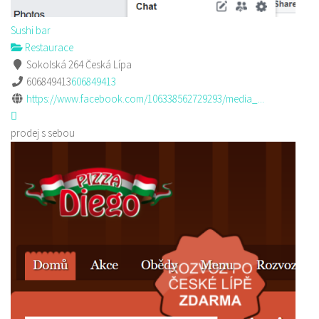
Sushi bar
Restaurace
Sokolská 264 Česká Lípa
606849413
606849413
https://www.facebook.com/106338562729293/media_...
prodej s sebou