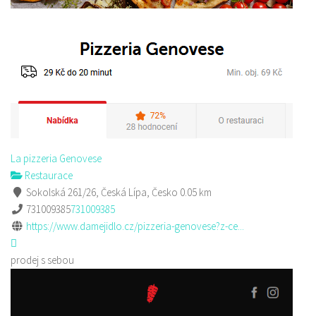
La pizzeria Genovese
Restaurace
Sokolská 261/26, Česká Lípa, Česko
0.05 km
731009385
731009385
https://www.damejidlo.cz/pizzeria-genovese?z-ce...
prodej s sebou