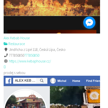
Alex Kebab House
Restaurace
Jindřicha z Lipé 118, Česká Lípa, Česko
777850850
777850850
https://www.kebaphouse.cz/
prodej s sebou