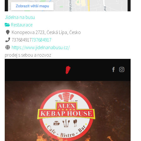
Jídelna na busu
Restaurace
Konopeova 2723, Česká Lípa, Česko
737684917
737684917
https://www.jidelnanabusu.cz/
prodej s sebou a rozvoz