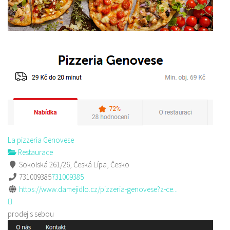
La pizzeria Genovese
Restaurace
Sokolská 261/26, Česká Lípa, Česko
731009385
731009385
https://www.damejidlo.cz/pizzeria-genovese?z-ce...
prodej s sebou