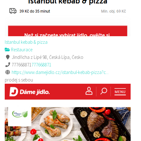
Istanbul kebab & pizza
Restaurace
Jindřicha z Lipé 98, Česká Lípa, Česko
777668871
777668871
https://www.damejidlo.cz/istanbul-kebab-pizza?c...
prodej s sebou