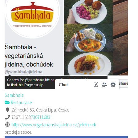
Šambhala
Restaurace
Zámecká 53, Česká Lípa, Česko
736711683
736711683
http://www.vegetarianskajidelna.cz/jidelnicek
prodej s sebou