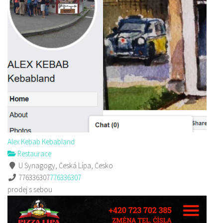
Alex Kebab Kebabland
Restaurace
U Synagogy, Česká Lípa, Česko
776336307
776336307
prodej s sebou