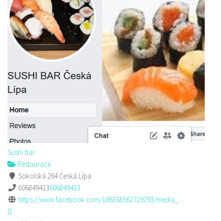
Sushi bar
Restaurace
Sokolská 264 Česká Lípa
606849413
606849413
https://www.facebook.com/106338562729293/media_...