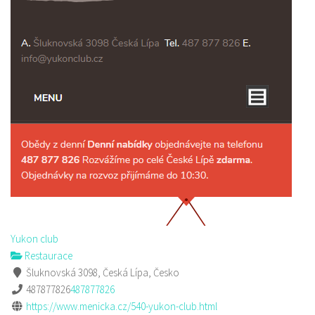
Yukon club
Restaurace
Šluknovská 3098, Česká Lípa, Česko
487877826
487877826
https://www.menicka.cz/540-yukon-club.html