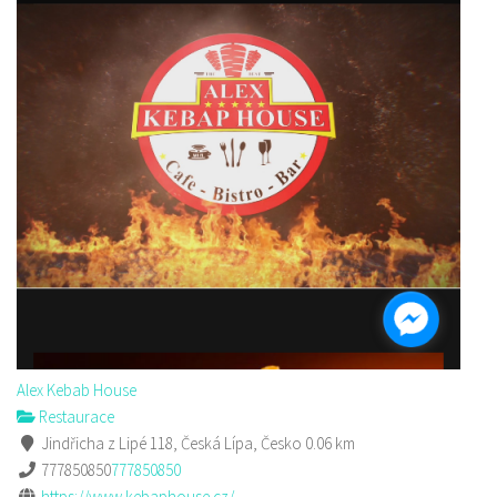
Alex Kebab House
Restaurace
Jindřicha z Lipé 118, Česká Lípa, Česko
0.06 km
777850850
777850850
https://www.kebaphouse.cz/