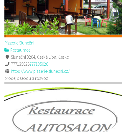
Pizzerie Sluneční
Restaurace
Sluneční 3204, Česká Lípa, Česko
777135026
777135026
https://www.pizzerie-slunecni.cz/
prodej s sebou a rozvoz