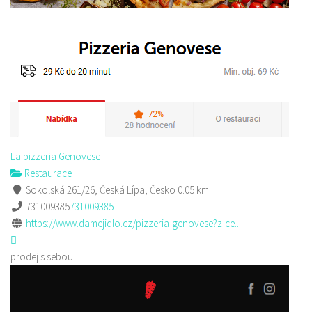
La pizzeria Genovese
Restaurace
Sokolská 261/26, Česká Lípa, Česko
0.05 km
731009385
731009385
https://www.damejidlo.cz/pizzeria-genovese?z-ce...
prodej s sebou