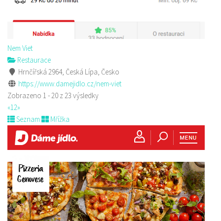
Nem Viet
Restaurace
Hrnčířská 2964, Česká Lípa, Česko
https://www.damejidlo.cz/nem-viet
Zobrazeno 1 - 20 z 23 výsledky
«
1
2
»
Seznam
Mřížka