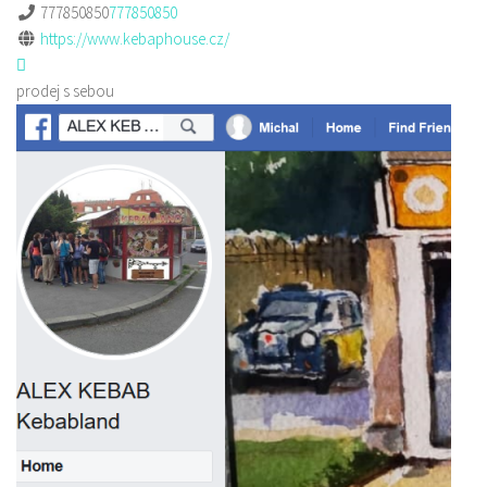
777850850
777850850
https://www.kebaphouse.cz/
prodej s sebou