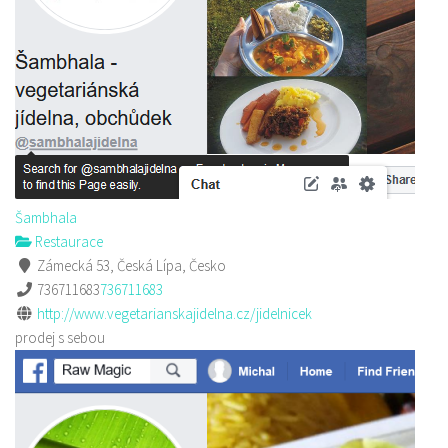
Šambhala
Restaurace
Zámecká 53, Česká Lípa, Česko
736711683
736711683
http://www.vegetarianskajidelna.cz/jidelnicek
prodej s sebou