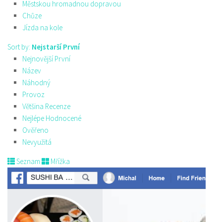
Městskou hromadnou dopravou
Chůze
Jízda na kole
Sort by:
Nejstarší První
Nejnovější První
Název
Náhodný
Provoz
Většina Recenze
Nejlépe Hodnocené
Ověřeno
Nevyužitá
Seznam
Mřížka