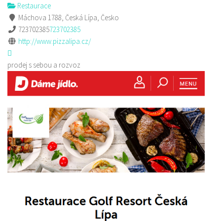
Restaurace
Máchova 1788, Česká Lípa, Česko
723702385
723702385
http://www.pizzalipa.cz/
prodej s sebou a rozvoz