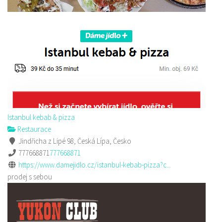
Istanbul kebab & pizza
Restaurace
Jindřicha z Lipé 98, Česká Lípa, Česko
777668871
777668871
https://www.damejidlo.cz/istanbul-kebab-pizza?c...
prodej s sebou