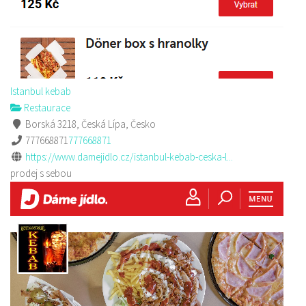
Istanbul kebab
Restaurace
Borská 3218, Česká Lípa, Česko
777668871
777668871
https://www.damejidlo.cz/istanbul-kebab-ceska-l...
prodej s sebou