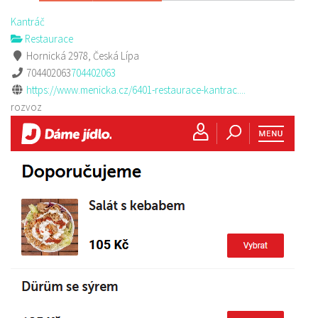
Kantráč
Restaurace
Hornická 2978, Česká Lípa
704402063
704402063
https://www.menicka.cz/6401-restaurace-kantrac....
rozvoz