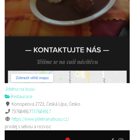
Jídelna na busu
Restaurace
Konopeova 2723, Česká Lípa, Česko
737684917
737684917
https://www.jidelnanabusu.cz/
prodej s sebou a rozvoz