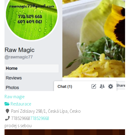
Raw magie
Restaurace
Paní Zdislavy 298/1, Česká Lípa, Česko
778529668
778529668
prodej s sebou