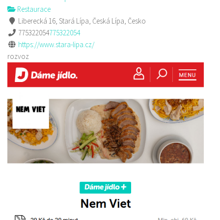
Restaurace
Liberecká 16, Stará Lípa, Česká Lípa, Česko
775322054
775322054
https://www.stara-lipa.cz/
rozvoz