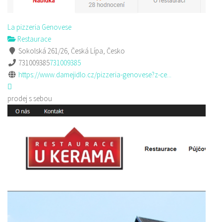
La pizzeria Genovese
Restaurace
Sokolská 261/26, Česká Lípa, Česko
731009385
731009385
https://www.damejidlo.cz/pizzeria-genovese?z-ce...
prodej s sebou