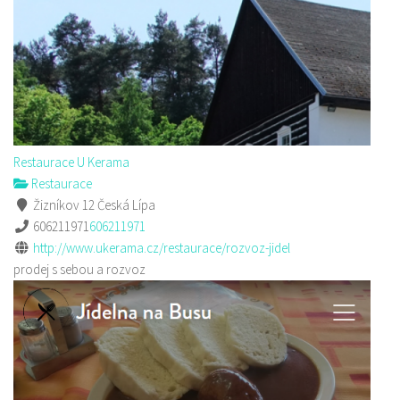
Restaurace U Kerama
Restaurace
Žizníkov 12 Česká Lípa
606211971
606211971
http://www.ukerama.cz/restaurace/rozvoz-jidel
prodej s sebou a rozvoz