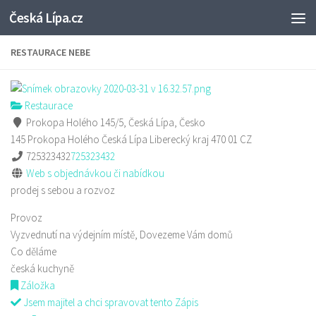
Česká Lípa.cz
Skip to content
RESTAURACE NEBE
Restaurace
Prokopa Holého 145/5, Česká Lípa, Česko
145 Prokopa Holého
Česká Lípa
Liberecký kraj
470 01
CZ
725323432
725323432
Web s objednávkou či nabídkou
prodej s sebou a rozvoz
Provoz
Vyzvednutí na výdejním místě, Dovezeme Vám domů
Co děláme
česká kuchyně
Záložka
Jsem majitel a chci spravovat tento Zápis