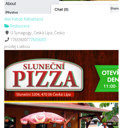
Alex Kebab Kebabland
Restaurace
U Synagogy, Česká Lípa, Česko
776336307
776336307
prodej s sebou