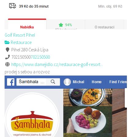
Golf Resort Pihel
Restaurace
Pihel 280 Česká Lípa
702150500
702150500
https://www.damejidlo.cz/restaurace-golf-resort...
prodej s sebou a rozvoz