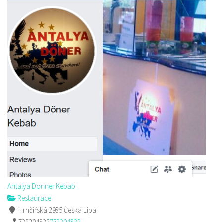
Antalya Donner Kebab
Restaurace
Hrnčířská 2985 Česká Lípa
732204832
732204832