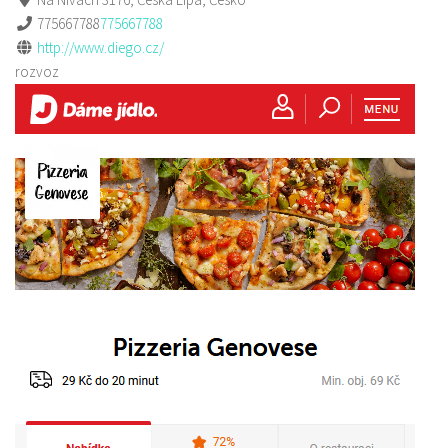
775667788
775667788
http://www.diego.cz/
rozvoz