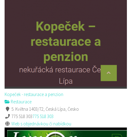
Kopeček - restaurace a penzion
Restaurace
5. Května 1403/72, Česká Lípa, Česko
775 518 303
775 518 303
Web s objednávkou či nabídkou