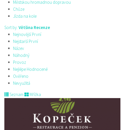
Městskou hromadnou dopravou
Chůze
Jízda na kole
Sort by:
Většina Recenze
Nejnovější První
Nejstarší První
Název
Náhodný
Provoz
Nejlépe Hodnocené
Ověřeno
Nevyužitá
Seznam
Mřížka