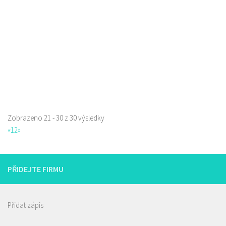
723702385
723702385
Web s objednávkou či nabídkou
prodej s sebou a rozvoz
Zobrazeno 21 - 30 z 30 výsledky
«
1
2
»
PŘIDEJTE FIRMU
Přidat zápis