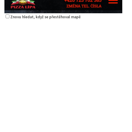
Znovu hledat, když se přestěhoval mapě
Pizza Lípa
Restaurace
Máchova 1788, Česká Lípa, Česko
1.17 km