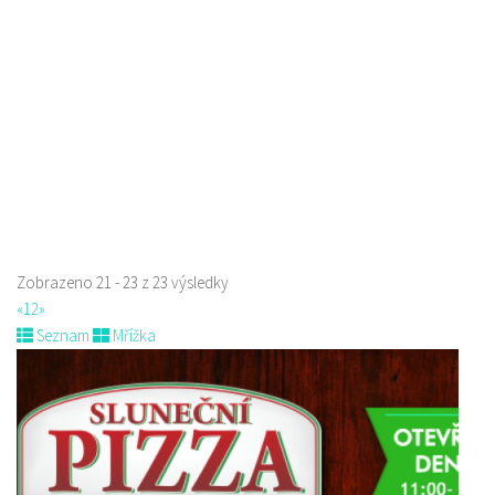
775434040
775434040
Web s objednávkou či nabídkou
Indická restaurace - Welcome Restaurant
Restaurace
náměstí Tomáše Garrigue Masaryka 197/30, Česká Lípa, Česko
774700414
774700414
Web s objednávkou či nabídkou
Nově otevřená indická restauce v centru České Lípy
Zobrazeno 21 - 23 z 23 výsledky
«
1
2
»
Seznam
Mřížka