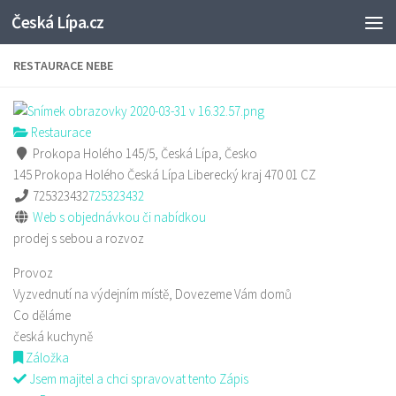
Česká Lípa.cz
Skip to content
RESTAURACE NEBE
Restaurace
Prokopa Holého 145/5, Česká Lípa, Česko
145 Prokopa Holého
Česká Lípa
Liberecký kraj
470 01
CZ
725323432
725323432
Web s objednávkou či nabídkou
prodej s sebou a rozvoz
Provoz
Vyzvednutí na výdejním místě, Dovezeme Vám domů
Co děláme
česká kuchyně
Záložka
Jsem majitel a chci spravovat tento Zápis