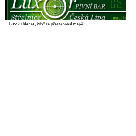
Znovu hledat, když se přestěhoval mapě
Restaurace Střelák
Restaurace
Roháče z Dubé 494, Česká Lípa, Česko