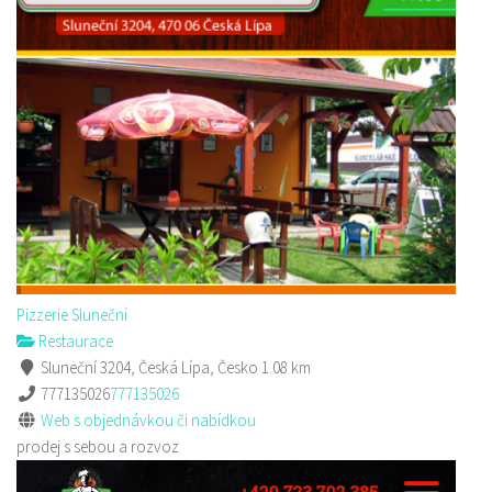
Pizzerie Sluneční
Restaurace
Sluneční 3204, Česká Lípa, Česko
1.08 km
777135026
777135026
Web s objednávkou či nabídkou
prodej s sebou a rozvoz