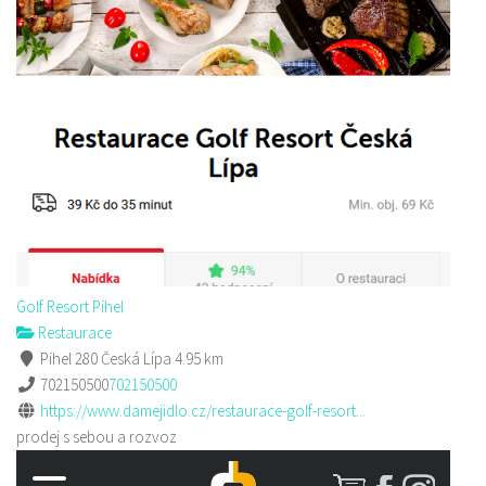
Golf Resort Pihel
Restaurace
Pihel 280 Česká Lípa
4.95 km
702150500
702150500
https://www.damejidlo.cz/restaurace-golf-resort...
prodej s sebou a rozvoz