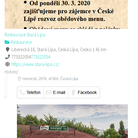
Restaurace Stará Lípa
Restaurace
Liberecká 16, Stará Lípa, Česká Lípa, Česko
1.41 km
775322054
775322054
https://www.stara-lipa.cz/
rozvoz