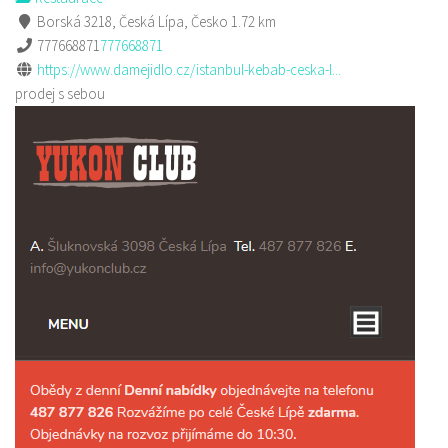
Borská 3218, Česká Lípa, Česko
1.72 km
777668871
777668871
https://www.damejidlo.cz/istanbul-kebab-ceska-l...
prodej s sebou