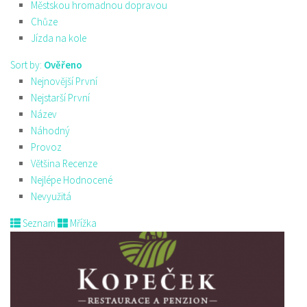
Městskou hromadnou dopravou
Chůze
Jízda na kole
Sort by:
Ověřeno
Nejnovější První
Nejstarší První
Název
Náhodný
Provoz
Většina Recenze
Nejlépe Hodnocené
Nevyužitá
Seznam
Mřížka