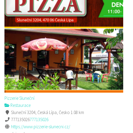
Pizzerie Sluneční
Restaurace
Sluneční 3204, Česká Lípa, Česko
1.08 km
777135026
777135026
https://www.pizzerie-slunecni.cz/