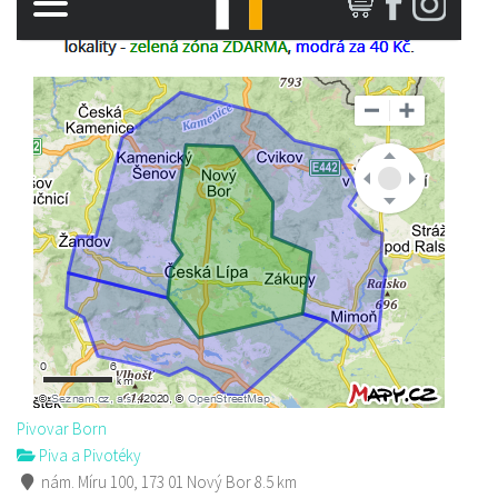
Pivovar Born
Piva a Pivotéky
nám. Míru 100, 173 01 Nový Bor
8.5 km