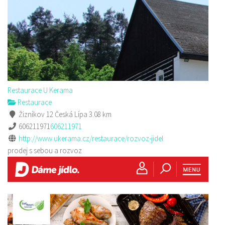
Restaurace U Kerama
Restaurace
Žizníkov 12 Česká Lípa
3.08 km
606211971
606211971
http://www.ukerama.cz/restaurace/rozvoz-jidel
prodej s sebou a rozvoz