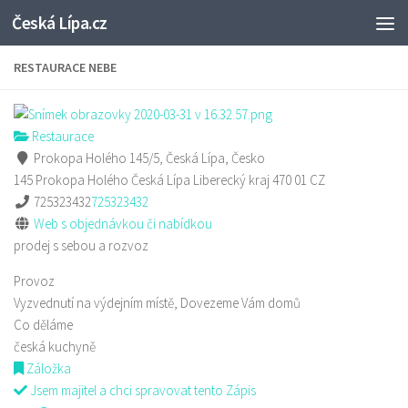
Česká Lípa.cz
Skip to content
RESTAURACE NEBE
Restaurace
Prokopa Holého 145/5, Česká Lípa, Česko
145 Prokopa Holého
Česká Lípa
Liberecký kraj
470 01
CZ
725323432
725323432
Web s objednávkou či nabídkou
prodej s sebou a rozvoz
Provoz
Vyzvednutí na výdejním místě, Dovezeme Vám domů
Co děláme
česká kuchyně
Záložka
Jsem majitel a chci spravovat tento Zápis