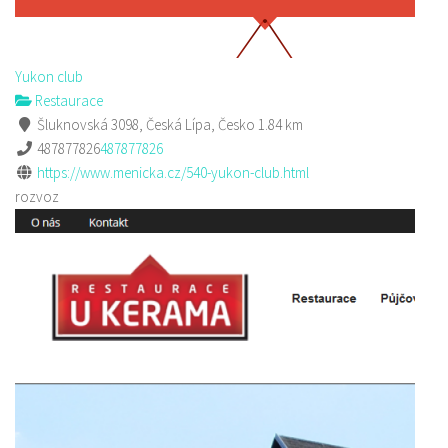
Yukon club
Restaurace
Šluknovská 3098, Česká Lípa, Česko
1.84 km
487877826
487877826
https://www.menicka.cz/540-yukon-club.html
rozvoz