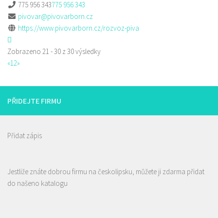
775 956 343
775 956 343
pivovar@pivovarborn.cz
https://www.pivovarborn.cz/rozvoz-piva
Zobrazeno 21 - 30 z 30 výsledky
«
1
2
»
PŘIDEJTE FIRMU
Přidat zápis
Jestliže znáte dobrou firmu na českolipsku, můžete ji zdarma přidat
do našeno katalogu