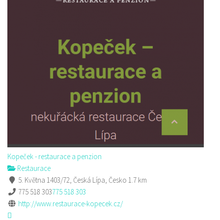
Kopeček - restaurace a penzion
Restaurace
5. Května 1403/72, Česká Lípa, Česko
1.7 km
775 518 303
775 518 303
http://www.restaurace-kopecek.cz/