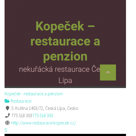
Kopeček - restaurace a penzion
Restaurace
5. Května 1403/72, Česká Lípa, Česko
775 518 303
775 518 303
http://www.restaurace-kopecek.cz/