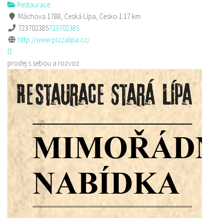
Restaurace
Máchova 1788, Česká Lípa, Česko
1.17 km
723702385
723702385
http://www.pizzalipa.cz/
prodej s sebou a rozvoz