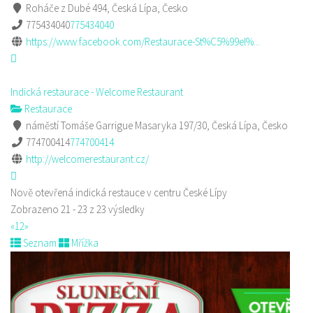
Roháče z Dubé 494, Česká Lípa, Česko
775434040
775434040
https://www.facebook.com/Restaurace-St%C5%99el%...
Indická restaurace - Welcome Restaurant
Restaurace
náměstí Tomáše Garrigue Masaryka 197/30, Česká Lípa, Česko
774700414
774700414
http://welcomerestaurant.cz/
Nově otevřená indická restauce v centru České Lípy
Zobrazeno 21 - 23 z 23 výsledky
«
1
2
»
Seznam
Mřížka