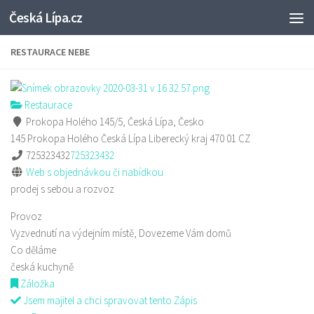
Česká Lípa.cz
Skip to content
RESTAURACE NEBE
Restaurace
Prokopa Holého 145/5, Česká Lípa, Česko
145 Prokopa Holého
Česká Lípa
Liberecký kraj
470 01
CZ
725323432
725323432
Web s objednávkou či nabídkou
prodej s sebou a rozvoz
Provoz
Vyzvednutí na výdejním místě, Dovezeme Vám domů
Co děláme
česká kuchyně
Záložka
Jsem majitel a chci spravovat tento Zápis