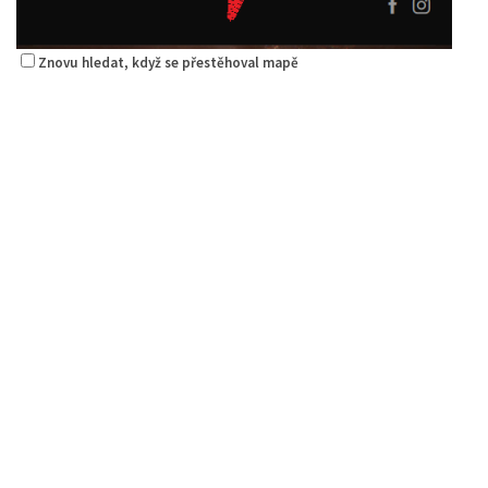
Znovu hledat, když se přestěhoval mapě
Pizza Diego
Restaurace
Na Nivách 3176, Česká Lípa, Česko
775667788
775667788
Web s objednávkou či nabídkou
rozvoz
Alex Kebab House
Restaurace
Jindřicha z Lipé 118, Česká Lípa, Česko
0.06 km