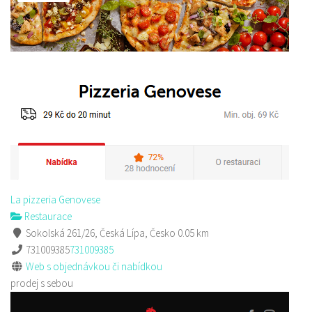
Sushi bar
Restaurace
Sokolská 264 Česká Lípa
606849413
606849413
Web s objednávkou či nabídkou
prodej s sebou
La pizzeria Genovese
Restaurace
Sokolská 261/26, Česká Lípa, Česko
0.05 km
731009385
731009385
Web s objednávkou či nabídkou
prodej s sebou