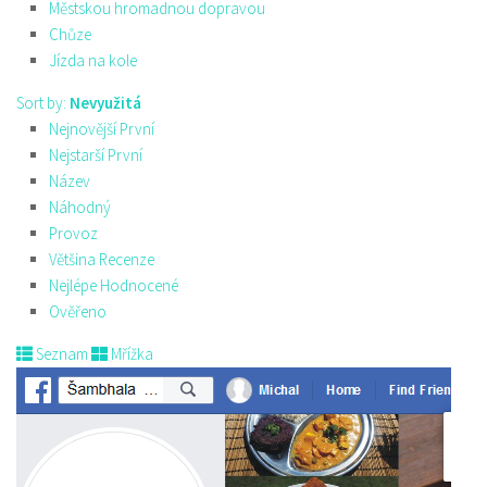
Městskou hromadnou dopravou
Chůze
Jízda na kole
Sort by:
Nevyužitá
Nejnovější První
Nejstarší První
Název
Náhodný
Provoz
Většina Recenze
Nejlépe Hodnocené
Ověřeno
Seznam
Mřížka