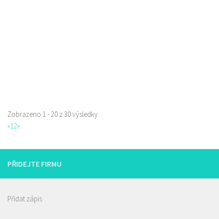
777850850
777850850
Web s objednávkou či nabídkou
prodej s sebou
Zobrazeno 1 - 20 z 30 výsledky
La pizzeria Genovese
«
1
2
»
Restaurace
Sokolská 261/26, Česká Lípa, Česko
731009385
731009385
PŘIDEJTE FIRMU
Web s objednávkou či nabídkou
prodej s sebou
Přidat zápis