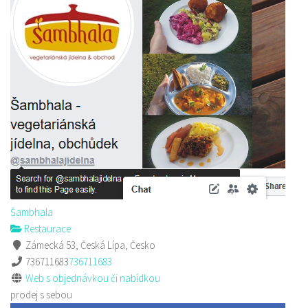
Šambhala
Restaurace
Zámecká 53, Česká Lípa, Česko
736711683
736711683
Web s objednávkou či nabídkou
prodej s sebou