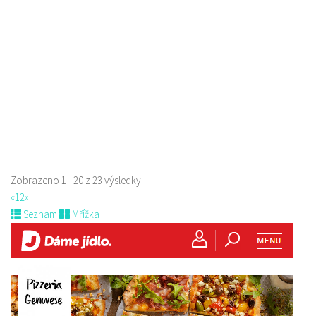
Paní Zdislavy 298/1, Česká Lípa, Česko
778529668
778529668
prodej s sebou
Zobrazeno 1 - 20 z 23 výsledky
«
1
2
»
Seznam
Mřížka