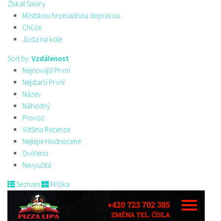
Získat Směry
Městskou hromadnou dopravou
Chůze
Jízda na kole
Sort by:
Vzdálenost
Nejnovější První
Nejstarší První
Název
Náhodný
Provoz
Většina Recenze
Nejlépe Hodnocené
Ověřeno
Nevyužitá
Seznam
Mřížka