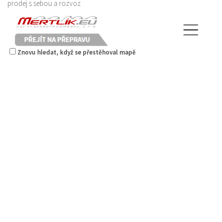
prodej s sebou a rozvoz
Znovu hledat, když se přestěhoval mapě
Nem Viet
Restaurace
Hrnčířská 2964, Česká Lípa, Česko
0.72 km
Web s objednávkou či nabídkou
Mertlík.eu