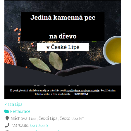
Pizza Lípa
Restaurace
Máchova 1788, Česká Lípa, Česko
0.23 km
723702385
723702385