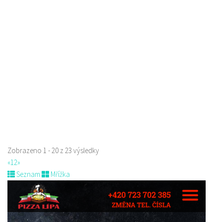
Jídelna na busu
Restaurace
Konopeova 2723, Česká Lípa, Česko
0.6 km
737684917
737684917
Web s objednávkou či nabídkou
prodej s sebou a rozvoz
Zobrazeno 1 - 20 z 23 výsledky
«
1
2
»
Seznam
Mřížka