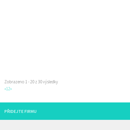
Pneuservisy
Svárovská 3409, Česká Lípa, Česko
0.25 km
602 138 777
602 138 777
servis@mertlik.eu
Web s objednávkou či nabídkou
Alex Kebab Kebabland
Restaurace
Zobrazeno 1 - 20 z 30 výsledky
U Synagogy, Česká Lípa, Česko
0.81 km
«
1
2
»
776336307
776336307
prodej s sebou
PŘIDEJTE FIRMU