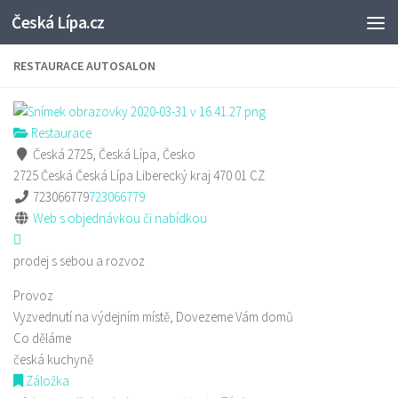
Česká Lípa.cz
Skip to content
RESTAURACE AUTOSALON
Restaurace
Česká 2725, Česká Lípa, Česko
2725 Česká
Česká Lípa
Liberecký kraj
470 01
CZ
723066779
723066779
Web s objednávkou či nabídkou
prodej s sebou a rozvoz
Provoz
Vyzvednutí na výdejním místě, Dovezeme Vám domů
Co děláme
česká kuchyně
Záložka