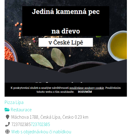
Antalya Donner Kebab
Restaurace
Hrnčířská 2985 Česká Lípa
0.61 km
732204832
732204832
prodej s sebou a rozvoz
Pizza Lípa
Restaurace
Máchova 1788, Česká Lípa, Česko
0.23 km
723702385
723702385
Web s objednávkou či nabídkou