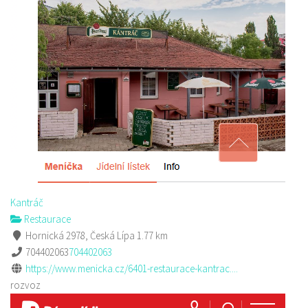
Kantráč
Restaurace
Hornická 2978, Česká Lípa
1.77 km
704402063
704402063
https://www.menicka.cz/6401-restaurace-kantrac....
rozvoz