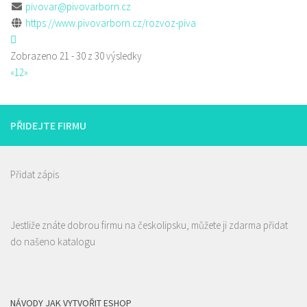
pivovar@pivovarborn.cz
https://www.pivovarborn.cz/rozvoz-piva
Zobrazeno 21 - 30 z 30 výsledky
«
1
2
»
PŘIDEJTE FIRMU
Přidat zápis
Jestliže znáte dobrou firmu na českolipsku, můžete ji zdarma přidat
do našeno katalogu
NÁVODY JAK VYTVOŘIT ESHOP