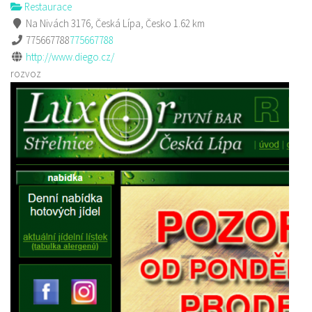
Restaurace
Na Nivách 3176, Česká Lípa, Česko
1.62 km
775667788
775667788
http://www.diego.cz/
rozvoz