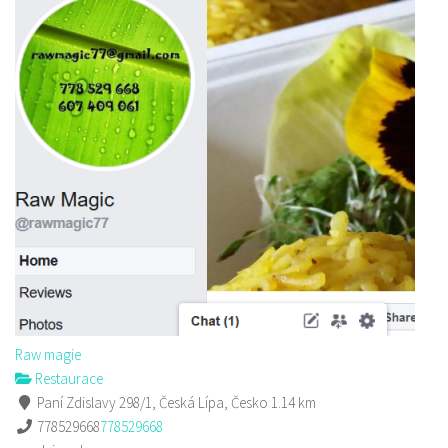
Raw magie
Restaurace
Paní Zdislavy 298/1, Česká Lípa, Česko
1.14 km
778529668
778529668