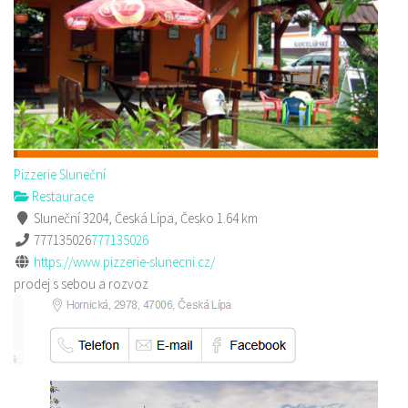
Pizzerie Sluneční
Restaurace
Sluneční 3204, Česká Lípa, Česko
1.64 km
777135026
777135026
https://www.pizzerie-slunecni.cz/
prodej s sebou a rozvoz