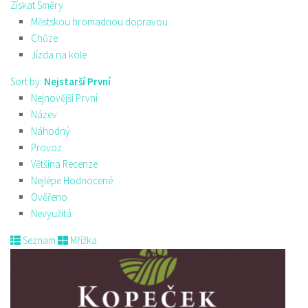
Získat Směry
Městskou hromadnou dopravou
Chůze
Jízda na kole
Sort by:
Nejstarší První
Nejnovější První
Název
Náhodný
Provoz
Většina Recenze
Nejlépe Hodnocené
Ověřeno
Nevyužitá
Seznam
Mřížka