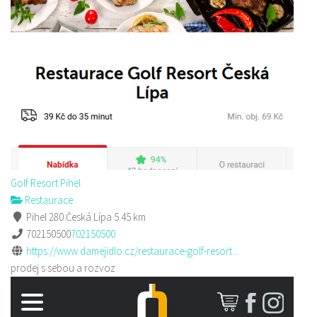
Golf Resort Pihel
Restaurace
Pihel 280 Česká Lípa
5.45 km
702150500
702150500
https://www.damejidlo.cz/restaurace-golf-resort...
prodej s sebou a rozvoz