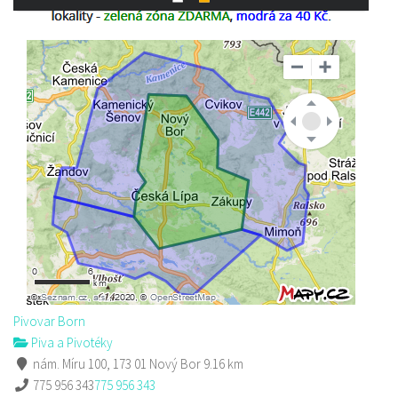
Pivovar Born
Piva a Pivotéky
nám. Míru 100, 173 01 Nový Bor
9.16 km
775 956 343
775 956 343