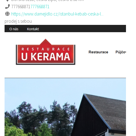
777668871
777668871
https://www.damejidlo.cz/istanbul-kebab-ceska-l...
prodej s sebou