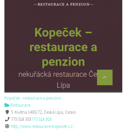
Kopeček - restaurace a penzion
Restaurace
5. Května 1403/72, Česká Lípa, Česko
775 518 303
775 518 303
http://www.restaurace-kopecek.cz/