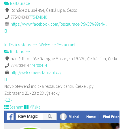
Restaurace
Roháče z Dubé 494, Česká Lípa, Česko
775434040
775434040
https://www.facebook.com/Restaurace-St%C5%99el%...
Indická restaurace - Welcome Restaurant
Restaurace
náměstí Tomáše Garrigue Masaryka 197/30, Česká Lípa, Česko
774700414
774700414
http://welcomerestaurant.cz/
Nově otevřená indická restauce v centru České Lípy
Zobrazeno 21 - 23 z 23 výsledky
«
1
2
»
Seznam
Mřížka