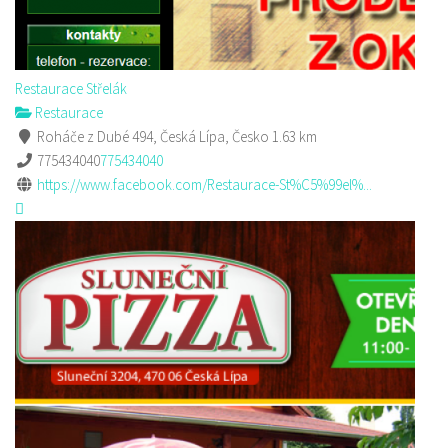
Restaurace Střelák
Restaurace
Roháče z Dubé 494, Česká Lípa, Česko
1.63 km
775434040
775434040
https://www.facebook.com/Restaurace-St%C5%99el%...