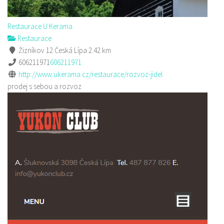
Restaurace U Kerama
Restaurace
Žizníkov 12 Česká Lípa
2.42 km
606211971
606211971
http://www.ukerama.cz/restaurace/rozvoz-jidel
prodej s sebou a rozvoz