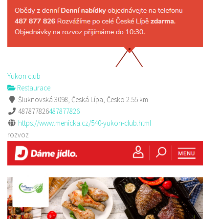
Yukon club
Restaurace
Šluknovská 3098, Česká Lípa, Česko
2.55 km
487877826
487877826
https://www.menicka.cz/540-yukon-club.html
rozvoz