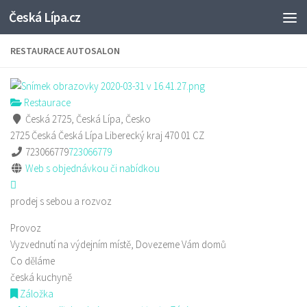
Česká Lípa.cz
Skip to content
RESTAURACE AUTOSALON
Restaurace
Česká 2725, Česká Lípa, Česko
2725 Česká
Česká Lípa
Liberecký kraj
470 01
CZ
723066779
723066779
Web s objednávkou či nabídkou
prodej s sebou a rozvoz
Provoz
Vyzvednutí na výdejním místě, Dovezeme Vám domů
Co děláme
česká kuchyně
Záložka