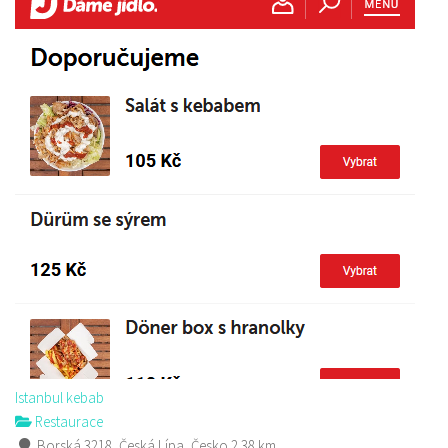
Istanbul kebab
Restaurace
Borská 3218, Česká Lípa, Česko
2.38 km