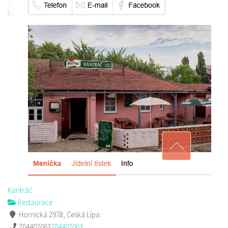
Kantráč
Restaurace
Hornická 2978, Česká Lípa
704402063
704402063