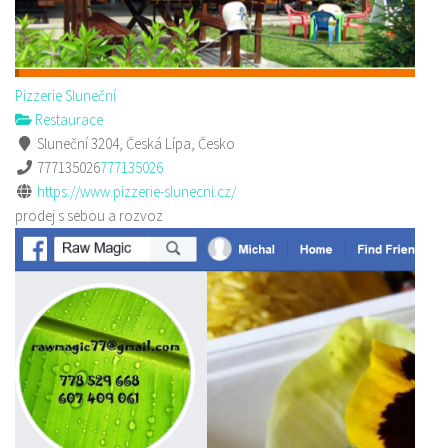
Pizzerie Sluneční
Restaurace
Sluneční 3204, Česká Lípa, Česko
777135026
777135026
https://www.pizzerie-slunecni.cz/
prodej s sebou a rozvoz