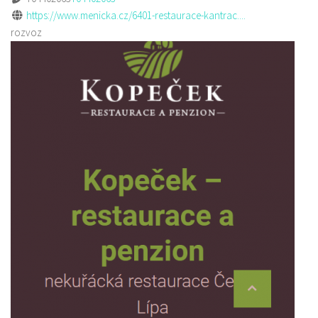
https://www.menicka.cz/6401-restaurace-kantrac....
rozvoz