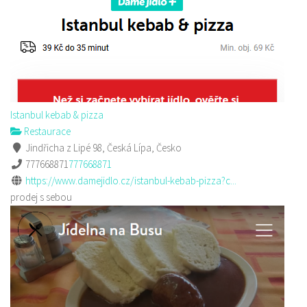
Istanbul kebab & pizza
Restaurace
Jindřicha z Lipé 98, Česká Lípa, Česko
777668871
777668871
https://www.damejidlo.cz/istanbul-kebab-pizza?c...
prodej s sebou