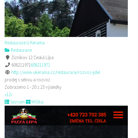
Restaurace U Kerama
Restaurace
Žizníkov 12 Česká Lípa
606211971
606211971
http://www.ukerama.cz/restaurace/rozvoz-jidel
prodej s sebou a rozvoz
Zobrazeno 1 - 20 z 23 výsledky
«
1
2
»
Seznam
Mřížka