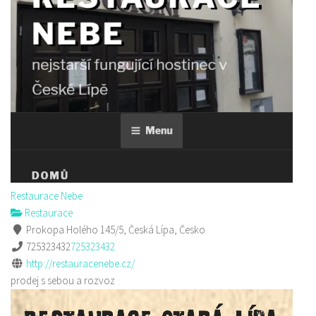
Restaurace Nebe
Restaurace
Prokopa Holého 145/5, Česká Lípa, Česko
725323432
725323432
http://restauracenebe.cz/
prodej s sebou a rozvoz