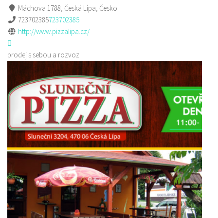
Máchova 1788, Česká Lípa, Česko
723702385
723702385
http://www.pizzalipa.cz/
prodej s sebou a rozvoz