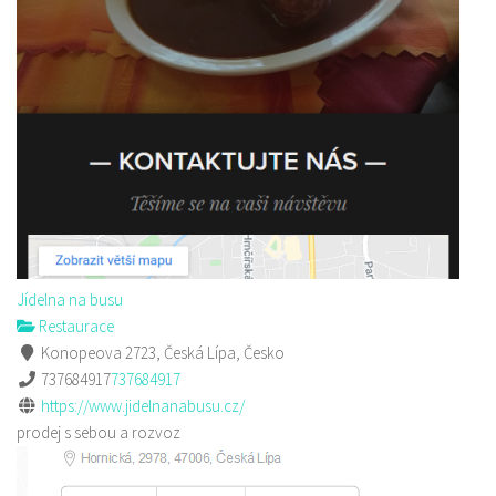
Jídelna na busu
Restaurace
Konopeova 2723, Česká Lípa, Česko
737684917
737684917
https://www.jidelnanabusu.cz/
prodej s sebou a rozvoz