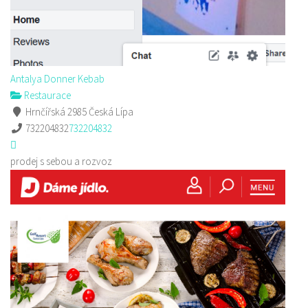
Antalya Donner Kebab
Restaurace
Hrnčířská 2985 Česká Lípa
732204832
732204832
prodej s sebou a rozvoz