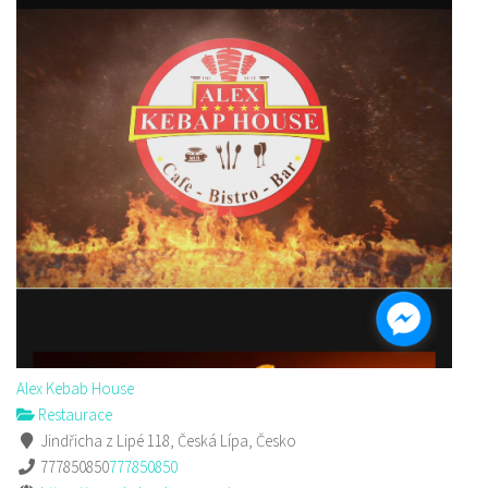
Alex Kebab House
Restaurace
Jindřicha z Lipé 118, Česká Lípa, Česko
777850850
777850850