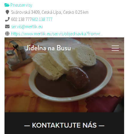
Pneuservisy
Svárovská 3409, Česká Lípa, Česko
0.25 km
602 138 777
602 138 777
servis@mertlik.eu
https://www.mertlik.eu/servis/objednavka?from=r...