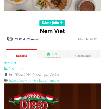
Nem Viet
Restaurace
Hrnčířská 2964, Česká Lípa, Česko
https://www.damejidlo.cz/nem-viet