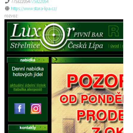
775322054
775322054
https://www.stara-lipa.cz/
rozvoz