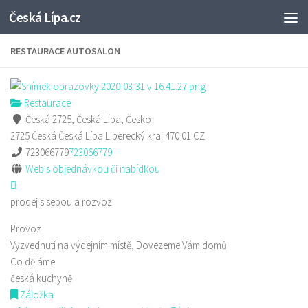
Česká Lípa.cz
Skip to content
RESTAURACE AUTOSALON
Restaurace
Česká 2725, Česká Lípa, Česko
2725 Česká
Česká Lípa
Liberecký kraj
470 01
CZ
723066779
723066779
Web s objednávkou či nabídkou
prodej s sebou a rozvoz
Provoz
Vyzvednutí na výdejním místě, Dovezeme Vám domů
Co děláme
česká kuchyně
Záložka