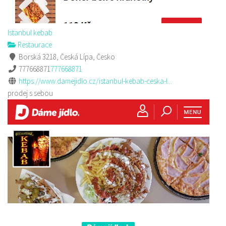
Istanbul kebab
Restaurace
Borská 3218, Česká Lípa, Česko
777668871
777668871
https://www.damejidlo.cz/istanbul-kebab-ceska-l...
prodej s sebou