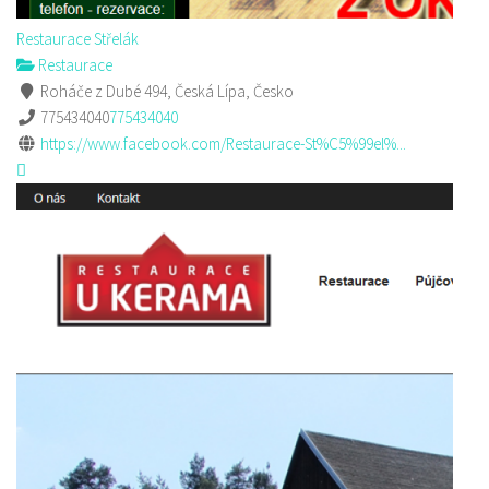
Restaurace Střelák
Restaurace
Roháče z Dubé 494, Česká Lípa, Česko
775434040
775434040
https://www.facebook.com/Restaurace-St%C5%99el%...