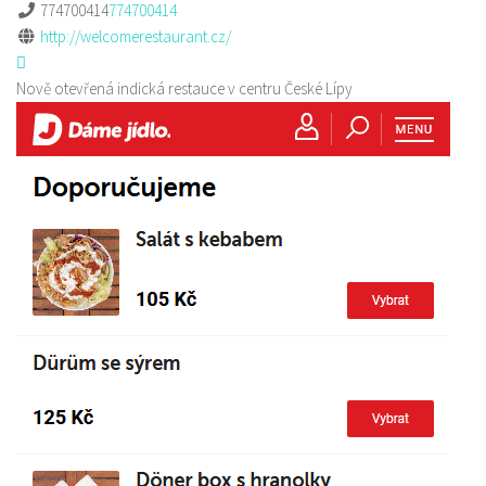
774700414
774700414
http://welcomerestaurant.cz/
Nově otevřená indická restauce v centru České Lípy