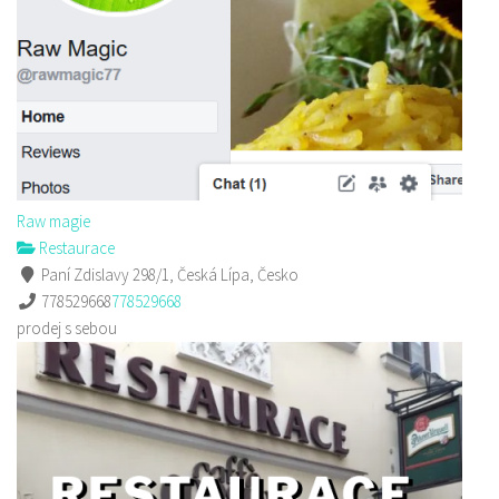
Raw magie
Restaurace
Paní Zdislavy 298/1, Česká Lípa, Česko
778529668
778529668
prodej s sebou