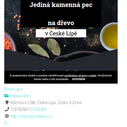
Pizza Lípa
Restaurace
Máchova 1788, Česká Lípa, Česko
0.23 km
723702385
723702385
http://www.pizzalipa.cz/