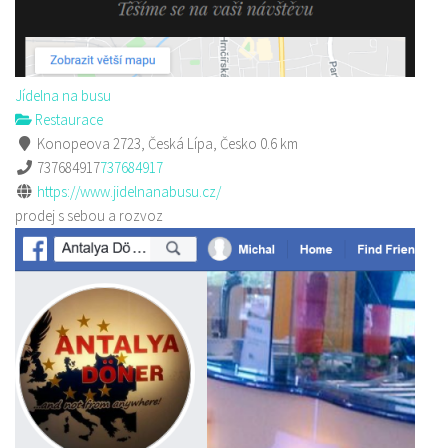
Jídelna na busu
Restaurace
Konopeova 2723, Česká Lípa, Česko
0.6 km
737684917
737684917
https://www.jidelnanabusu.cz/
prodej s sebou a rozvoz