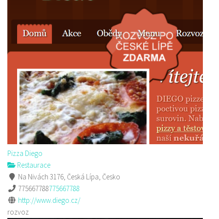
Pizza Diego
Restaurace
Na Nivách 3176, Česká Lípa, Česko
775667788
775667788
http://www.diego.cz/
rozvoz