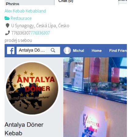
Alex Kebab Kebabland
Restaurace
U Synagogy, Česká Lípa, Česko
776336307
776336307
prodej s sebou