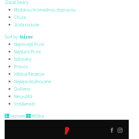
Získat Směry
Městskou hromadnou dopravou
Chůze
Jízda na kole
Sort by:
Název
Nejnovější První
Nejstarší První
Náhodný
Provoz
Většina Recenze
Nejlépe Hodnocené
Ověřeno
Nevyužitá
Vzdálenost
Seznam
Mřížka