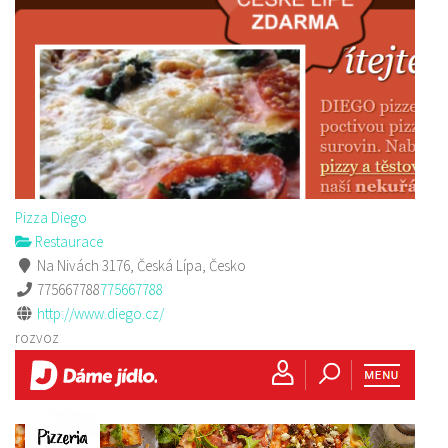
Pizza Diego
Restaurace
Na Nivách 3176, Česká Lípa, Česko
775667788
775667788
http://www.diego.cz/
rozvoz