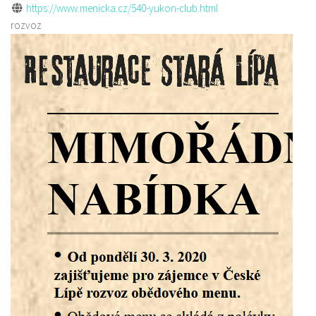
https://www.menicka.cz/540-yukon-club.html
rozvoz