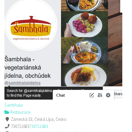
Šambhala
Restaurace
Zámecká 53, Česká Lípa, Česko
736711683
736711683