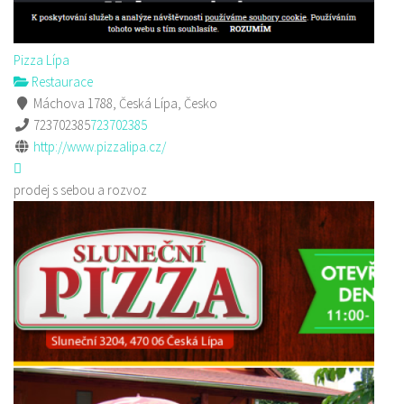
Pizza Lípa
Restaurace
Máchova 1788, Česká Lípa, Česko
723702385
723702385
http://www.pizzalipa.cz/
prodej s sebou a rozvoz