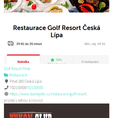
Golf Resort Pihel
Restaurace
Pihel 280 Česká Lípa
702150500
702150500
https://www.damejidlo.cz/restaurace-golf-resort...
prodej s sebou a rozvoz