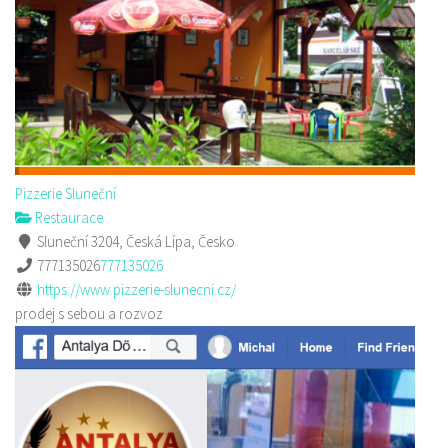
Pizzerie Sluneční
Restaurace
Sluneční 3204, Česká Lípa, Česko
777135026
777135026
https://www.pizzerie-slunecni.cz/
prodej s sebou a rozvoz