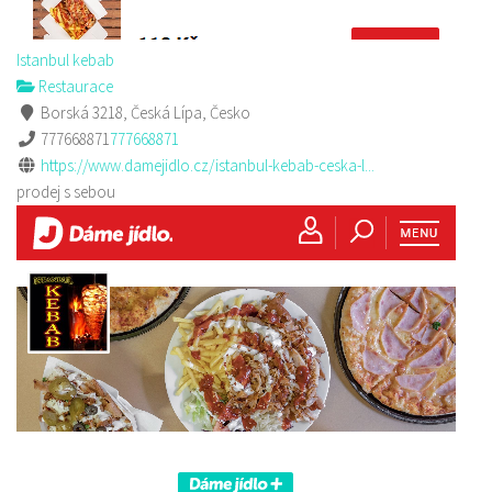
Istanbul kebab
Restaurace
Borská 3218, Česká Lípa, Česko
777668871
777668871
https://www.damejidlo.cz/istanbul-kebab-ceska-l...
prodej s sebou