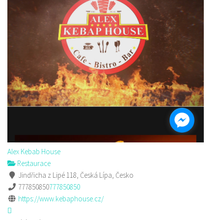
Alex Kebab House
Restaurace
Jindřicha z Lipé 118, Česká Lípa, Česko
777850850
777850850
https://www.kebaphouse.cz/