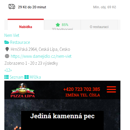
Nem Viet
Restaurace
Hrnčířská 2964, Česká Lípa, Česko
https://www.damejidlo.cz/nem-viet
Zobrazeno 1 - 20 z 23 výsledky
«
1
2
»
Seznam
Mřížka