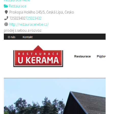
Restaurace
Prokopa Holého 145/5, Česká Lípa, Česko
725323432
725323432
http://restauracenebe.cz/
prodej s sebou a rozvoz