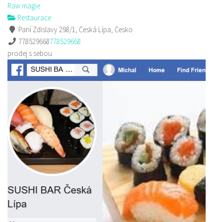
Raw magie
Restaurace
Paní Zdislavy 298/1, Česká Lípa, Česko
778529668
778529668
prodej s sebou