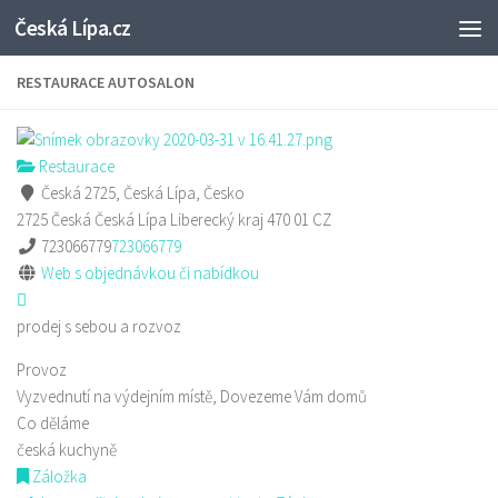
Česká Lípa.cz
Skip to content
RESTAURACE AUTOSALON
Restaurace
Česká 2725, Česká Lípa, Česko
2725 Česká
Česká Lípa
Liberecký kraj
470 01
CZ
723066779
723066779
Web s objednávkou či nabídkou
prodej s sebou a rozvoz
Provoz
Vyzvednutí na výdejním místě, Dovezeme Vám domů
Co děláme
česká kuchyně
Záložka