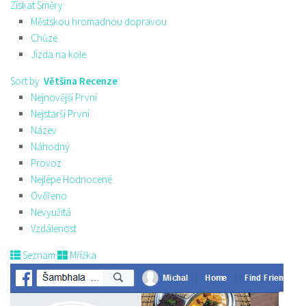
Získat Směry
Městskou hromadnou dopravou
Chůze
Jízda na kole
Sort by:
Většina Recenze
Nejnovější První
Nejstarší První
Název
Náhodný
Provoz
Nejlépe Hodnocené
Ověřeno
Nevyužitá
Vzdálenost
Seznam
Mřížka