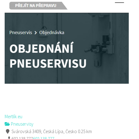
Mertlík.eu
Pneuservisy
Svárovská 3409, Česká Lípa, Česko
0.25 km
602 138 777
602 138 777