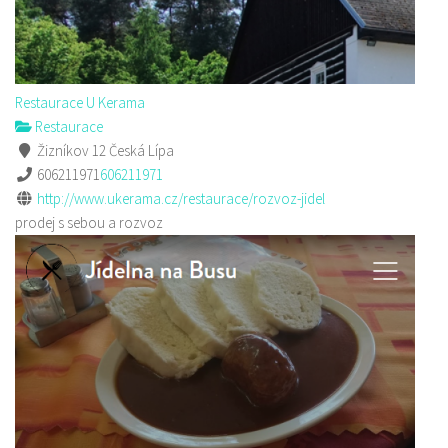
Restaurace U Kerama
Restaurace
Žizníkov 12 Česká Lípa
606211971
606211971
http://www.ukerama.cz/restaurace/rozvoz-jidel
prodej s sebou a rozvoz