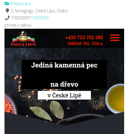
Restaurace
U Synagogy, Česká Lípa, Česko
776336307
776336307
prodej s sebou