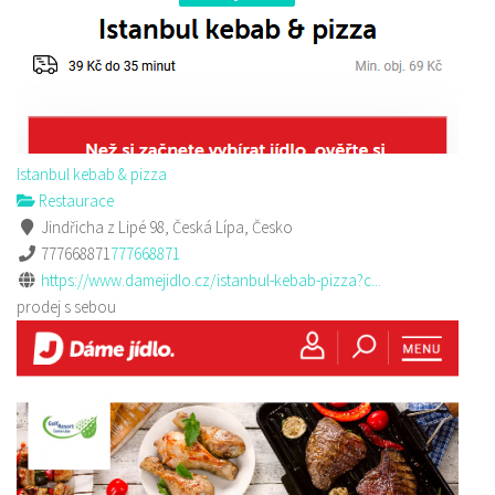
Istanbul kebab & pizza
Restaurace
Jindřicha z Lipé 98, Česká Lípa, Česko
777668871
777668871
https://www.damejidlo.cz/istanbul-kebab-pizza?c...
prodej s sebou