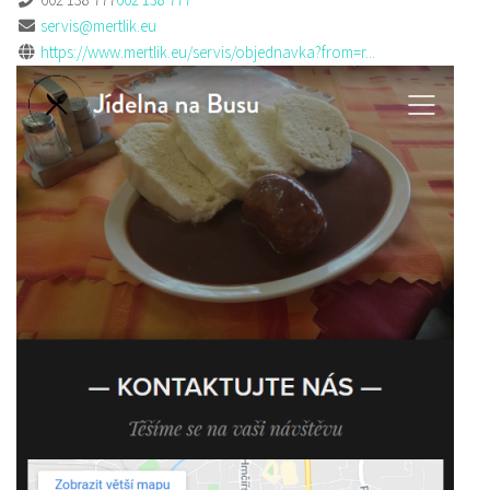
servis@mertlik.eu
https://www.mertlik.eu/servis/objednavka?from=r...