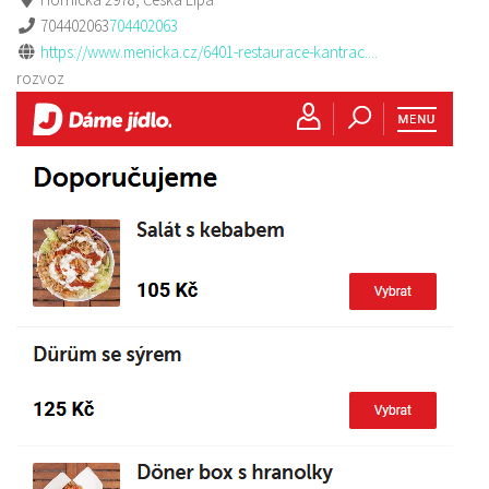
704402063
704402063
https://www.menicka.cz/6401-restaurace-kantrac....
rozvoz