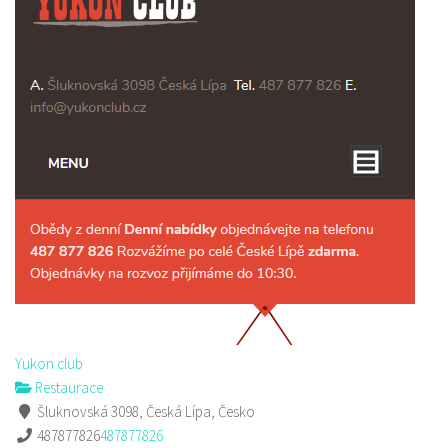
Yukon club
Restaurace
Šluknovská 3098, Česká Lípa, Česko
487877826
487877826