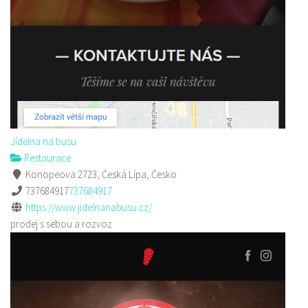
Jídelna na busu
Restaurace
Konopeova 2723, Česká Lípa, Česko
737684917
737684917
https://www.jidelnanabusu.cz/
prodej s sebou a rozvoz