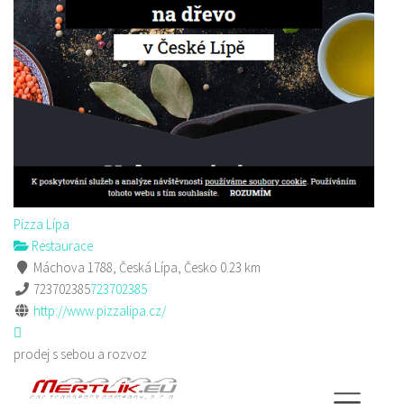
Pizza Lípa
Restaurace
Máchova 1788, Česká Lípa, Česko
0.23 km
723702385
723702385
http://www.pizzalipa.cz/
prodej s sebou a rozvoz