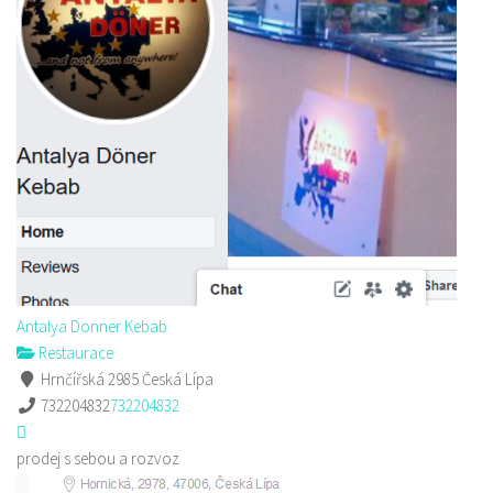
Antalya Donner Kebab
Restaurace
Hrnčířská 2985 Česká Lípa
732204832
732204832
prodej s sebou a rozvoz