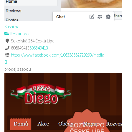
Sushi bar
Restaurace
Sokolská 264 Česká Lípa
606849413
606849413
https://www.facebook.com/106338562729293/media_...
prodej s sebou