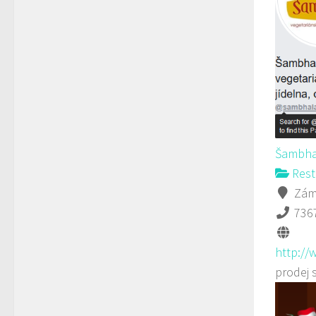
Šambha
Rest
Záme
736
http://
prodej 