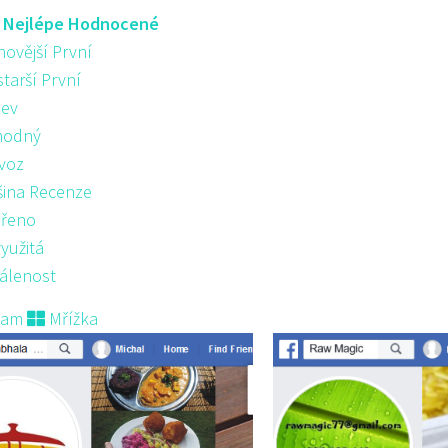
:
Nejlépe Hodnocené
novější První
starší První
ev
hodný
voz
šina Recenze
řeno
yužitá
álenost
nam
Mřížka