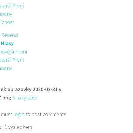
starší První
hodný
řícnost
 Recenzi
:
Hlasy
novější První
starší První
hodný
ek obrazovky 2020-03-31 v
7.png
6 roky před
 must
login
to post comments
ji 1 výsledkem