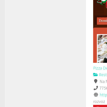
Pizza D
Rest
Na N
775
http
rozvoz