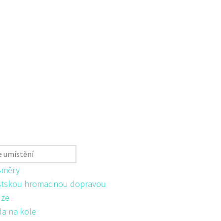
Směry
tskou hromadnou dopravou
ůze
da na kole