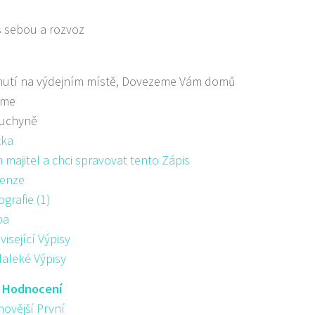
s sebou a rozvoz
nutí na výdejním místě, Dovezeme Vám domů
áme
kuchyně
žka
majitel a chci spravovat tento Zápis
enze
ografie (1)
pa
visející Výpisy
aleké Výpisy
:
Hodnocení
novější První