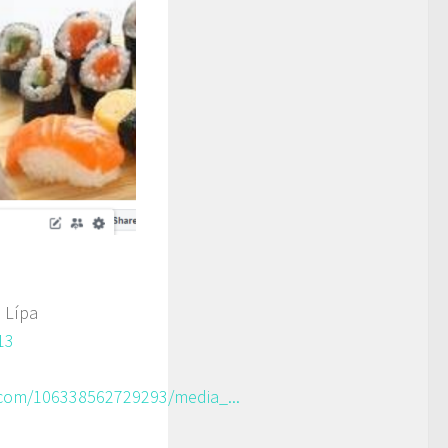
 Lípa
13
com/106338562729293/media_...