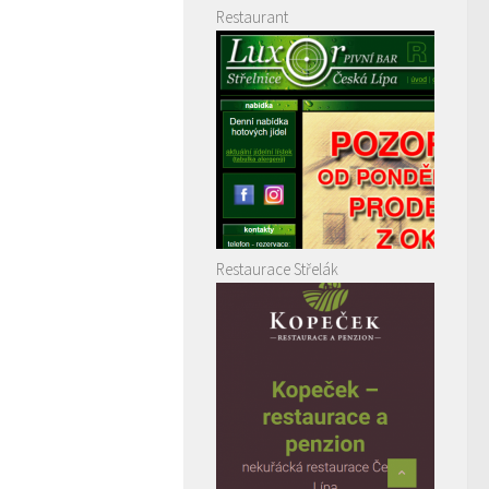
Restaurant
Restaurace Střelák