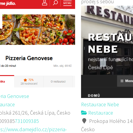
prodej s sebou
eria Genovese
aurace
Restaurace Nebe
lská 261/26, Česká Lípa, Česko
Restaurace
009385
731009385
Prokopa Holého 145
s://www.damejidlo.cz/pizzeria-
Česko