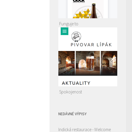
Funguje to
Spokojenost
NEDÁVNÉ VÝPISY
Indická restaurace - Welcome