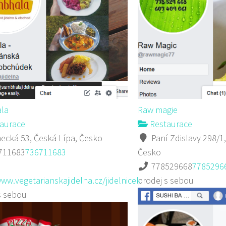
la
Raw magie
aurace
Restaurace
cká 53, Česká Lípa, Česko
Paní Zdislavy 298/1,
711683
736711683
Česko
778529668
7785296
www.vegetarianskajidelna.cz/jidelnicek
prodej s sebou
s sebou