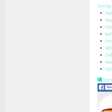
Sort by
Nej
Nej
Náz
Ná
Pro
Vět
Ově
Nev
Vzd
Sez