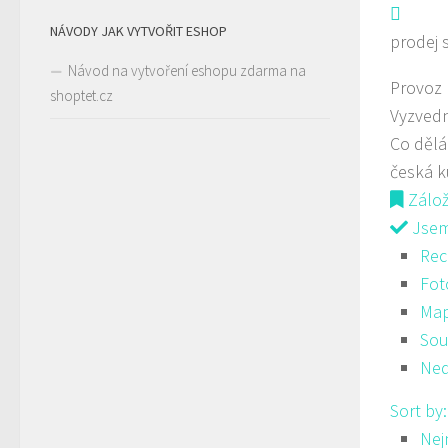
NÁVODY JAK VYTVOŘIT ESHOP
prodej 
Návod na vytvoření eshopu zdarma na
Provoz
shoptet.cz
Vyzved
Co děl
česká 
Zálo
Jsem 
Rec
Fot
Ma
Sou
Ned
Sort by
Nej