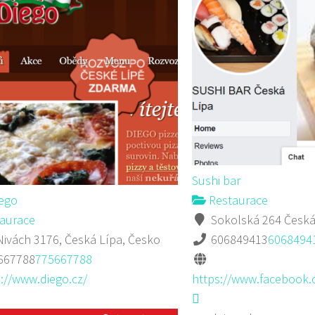
Sushi bar
iego
Restaurace
aurace
Sokolská 264 Česká
ivách 3176, Česká Lípa, Česko
606849413
6068494
667788
775667788
://www.diego.cz/
https://www.facebook.