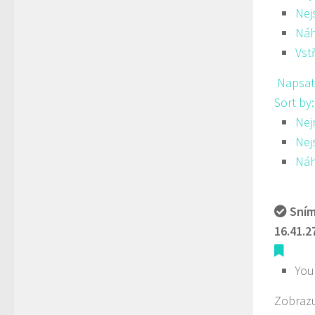
Nej
Ná
Vst
Napsat
Sort by
Nej
Nej
Ná
Sním
16.41.2
You
Zobrazu