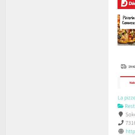
La pizz
Rest
Soko
731
http