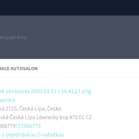
kolipské firmy
RACE AUTOSALON
aurace
á 2725, Česká Lípa, Česko
eská
Česká Lípa
Liberecký kraj
470 01
CZ
066779
723066779
 s objednávkou či nabídkou