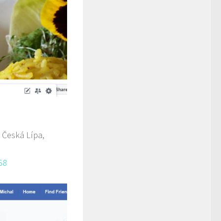
 Česká Lípa,
68