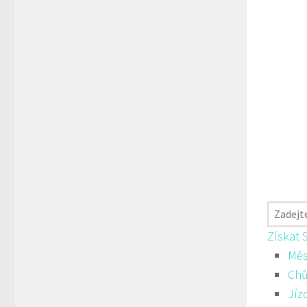
Získat 
Měs
Ch
Jíz