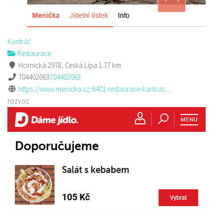
Kantráč
Restaurace
Hornická 2978, Česká Lípa
1.77 km
704402063
704402063
https://www.menicka.cz/6401-restaurace-kantrac....
rozvoz