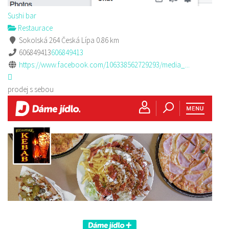
Sushi bar
Restaurace
Sokolská 264 Česká Lípa
0.86 km
606849413
606849413
https://www.facebook.com/106338562729293/media_...
prodej s sebou