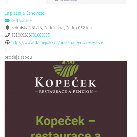
La pizzeria Genovese
Restaurace
Sokolská 261/26, Česká Lípa, Česko
0.98 km
731009385
731009385
https://www.damejidlo.cz/pizzeria-genovese?z-ce...
prodej s sebou