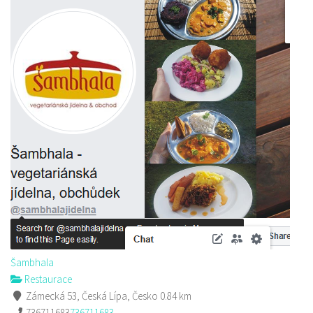
Šambhala
Restaurace
Zámecká 53, Česká Lípa, Česko
0.84 km
736711683
736711683