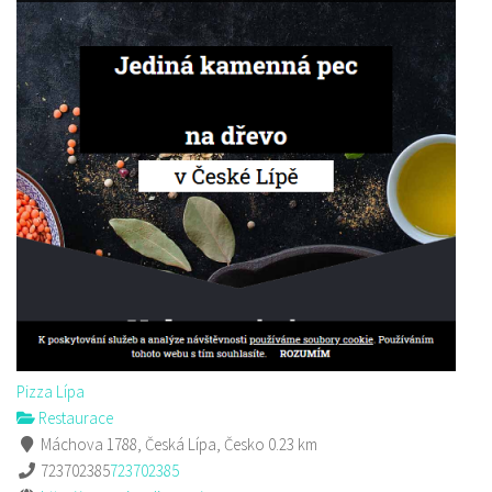
Pizza Lípa
Restaurace
Máchova 1788, Česká Lípa, Česko
0.23 km
723702385
723702385