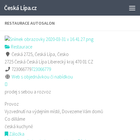
Česká Lípa.cz
Skip to content
RESTAURACE AUTOSALON
Restaurace
Česká 2725, Česká Lípa, Česko
2725 Česká
Česká Lípa
Liberecký kraj
470 01
CZ
723066779
723066779
Web s objednávkou či nabídkou
prodej s sebou a rozvoz
Provoz
Vyzvednutí na výdejním místě, Dovezeme Vám domů
Co děláme
česká kuchyně
Záložka