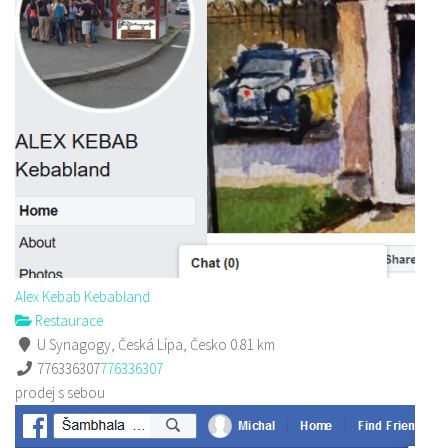
Alex Kebab Kebabland
Restaurace
U Synagogy, Česká Lípa, Česko
0.81 km
776336307
776336307
prodej s sebou