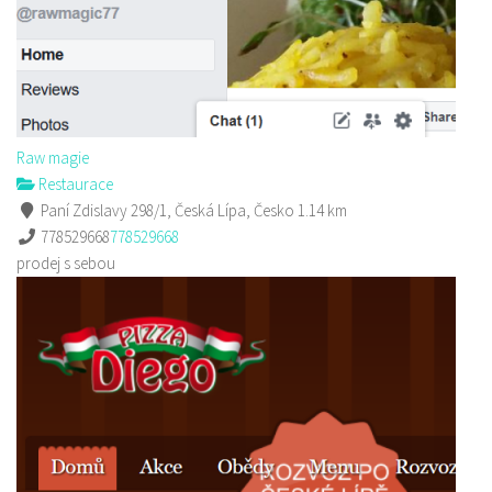
Raw magie
Restaurace
Paní Zdislavy 298/1, Česká Lípa, Česko
1.14 km
778529668
778529668
prodej s sebou