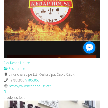
Alex Kebab House
Restaurace
Jindřicha z Lipé 118, Česká Lípa, Česko
0.91 km
777850850
777850850
https://www.kebaphouse.cz/
prodej s sebou