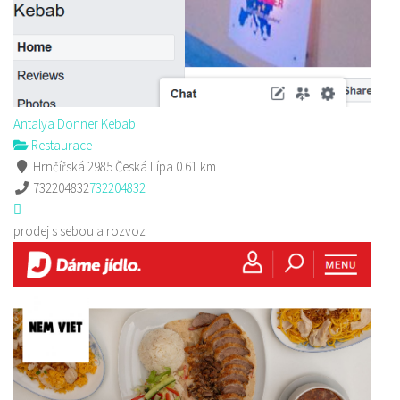
Antalya Donner Kebab
Restaurace
Hrnčířská 2985 Česká Lípa
0.61 km
732204832
732204832
prodej s sebou a rozvoz