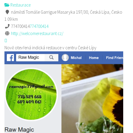
Restaurace
náměstí Tomáše Garrigue Masaryka 197/30, Česká Lípa, Česko
1.09 km
774700414
774700414
http://welcomerestaurant.cz/
Nově otevřená indická restauce v centru České Lípy