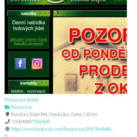
Restaurace Střelák
Restaurace
Roháče z Dubé 494, Česká Lípa, Česko
1.63 km
775434040
775434040
https://www.facebook.com/Restaurace-St%C5%99el%...