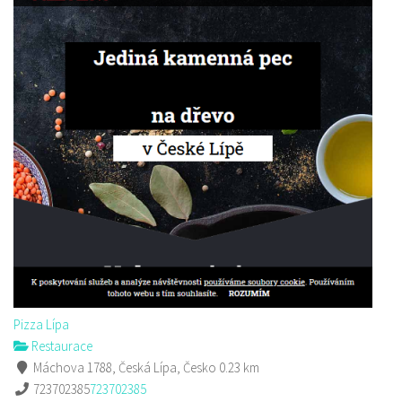
Pizza Lípa
Restaurace
Máchova 1788, Česká Lípa, Česko
0.23 km
723702385
723702385