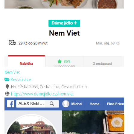
Nem Viet
Restaurace
Hrnčířská 2964, Česká Lípa, Česko
0.72 km
https://www.damejidlo.cz/nem-viet