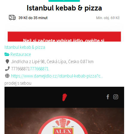
Istanbul kebab & pizza
Restaurace
Jindřicha z Lipé 98, Česká Lípa, Česko
0.87 km
777668871
777668871
https://www.damejidlo.cz/istanbul-kebab-pizza?c...
prodej s sebou