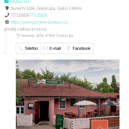
Restaurace
Sluneční 3204, Česká Lípa, Česko
1.64 km
777135026
777135026
https://www.pizzerie-slunecni.cz/
prodej s sebou a rozvoz