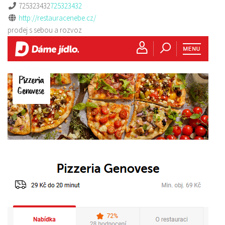
725323432
725323432
http://restauracenebe.cz/
prodej s sebou a rozvoz