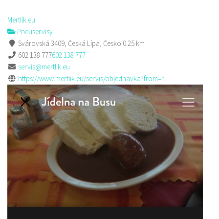
Mertlík.eu
Pneuservisy
Svárovská 3409, Česká Lípa, Česko
0.25 km
602 138 777
602 138 777
servis@mertlik.eu
https://www.mertlik.eu/servis/objednavka?from=r...