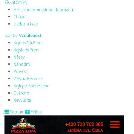
Získat Směry
Městskou hromadnou dopravou
Chůze
Jízda na kole
Sort by:
Vzdálenost
Nejnovější První
Nejstarší První
Název
Náhodný
Provoz
Většina Recenze
Nejlépe Hodnocené
Ověřeno
Nevyužitá
Seznam
Mřížka