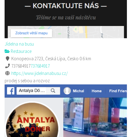
Jídelna na busu
Restaurace
Konopeova 2723, Česká Lípa, Česko
0.6 km
737684917
737684917
https://www.jidelnanabusu.cz/
prodej s sebou a rozvoz