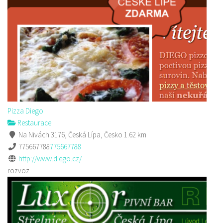
Pizza Diego
Restaurace
Na Nivách 3176, Česká Lípa, Česko
1.62 km
775667788
775667788
http://www.diego.cz/
rozvoz