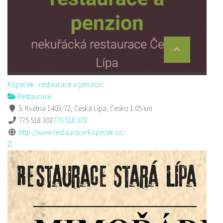
Kopeček - restaurace a penzion
Restaurace
5. Května 1403/72, Česká Lípa, Česko
1.05 km
775 518 303
775 518 303
http://www.restaurace-kopecek.cz/