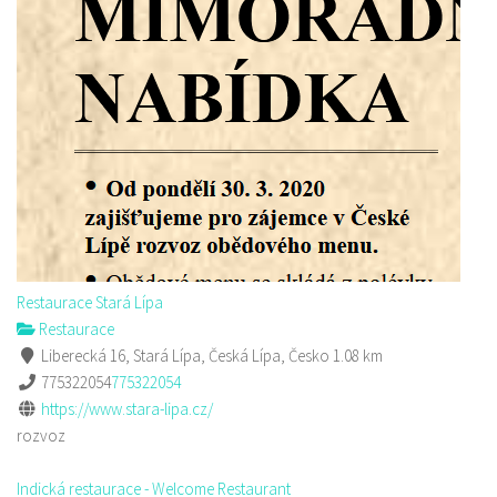
Restaurace Stará Lípa
Restaurace
Liberecká 16, Stará Lípa, Česká Lípa, Česko
1.08 km
775322054
775322054
https://www.stara-lipa.cz/
rozvoz
Indická restaurace - Welcome Restaurant