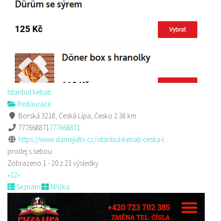
Istanbul kebab
Restaurace
Borská 3218, Česká Lípa, Česko
2.38 km
777668871
777668871
https://www.damejidlo.cz/istanbul-kebab-ceska-l...
prodej s sebou
Zobrazeno 1 - 20 z 23 výsledky
«
1
2
»
Seznam
Mřížka