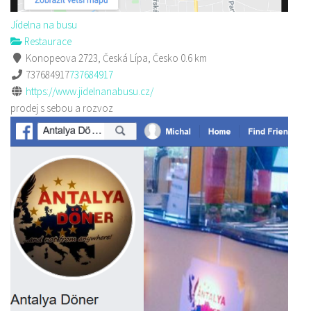
Jídelna na busu
Restaurace
Konopeova 2723, Česká Lípa, Česko
0.6 km
737684917
737684917
https://www.jidelnanabusu.cz/
prodej s sebou a rozvoz