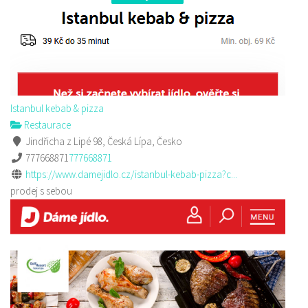
Istanbul kebab & pizza
Restaurace
Jindřicha z Lipé 98, Česká Lípa, Česko
777668871
777668871
https://www.damejidlo.cz/istanbul-kebab-pizza?c...
prodej s sebou