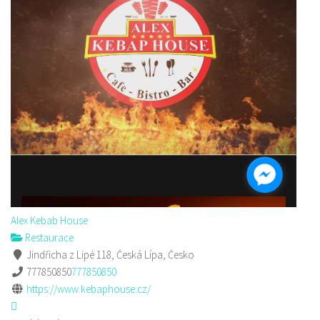
Alex Kebab House
Restaurace
Jindřicha z Lipé 118, Česká Lípa, Česko
777850850
777850850
https://www.kebaphouse.cz/