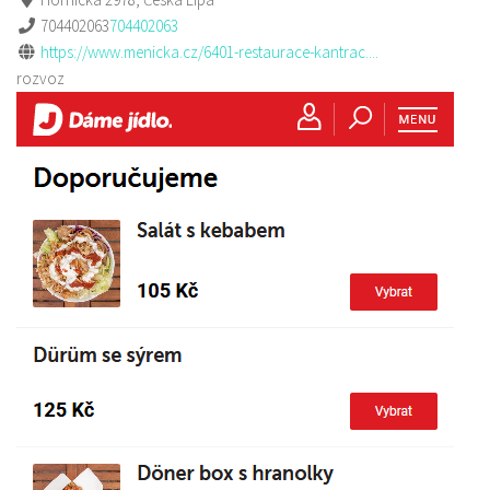
704402063
704402063
https://www.menicka.cz/6401-restaurace-kantrac....
rozvoz