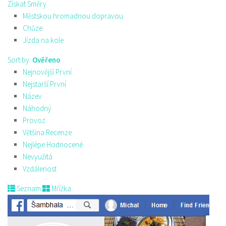
Získat Směry
Městskou hromadnou dopravou
Chůze
Jízda na kole
Sort by:
Ověřeno
Nejnovější První
Nejstarší První
Název
Náhodný
Provoz
Většina Recenze
Nejlépe Hodnocené
Nevyužitá
Vzdálenost
Seznam
Mřížka