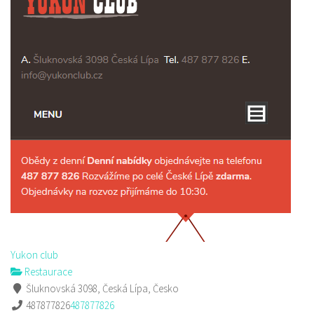
Yukon club
Restaurace
Šluknovská 3098, Česká Lípa, Česko
487877826
487877826