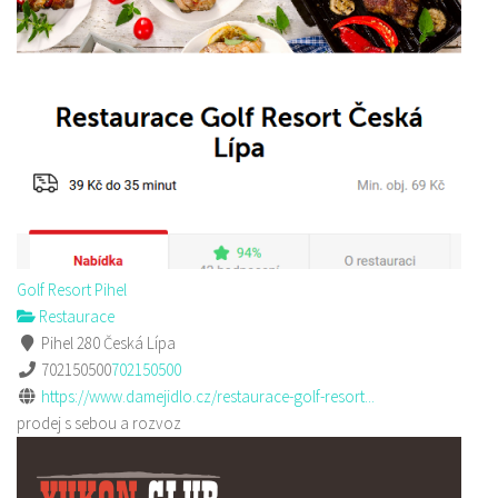
Golf Resort Pihel
Restaurace
Pihel 280 Česká Lípa
702150500
702150500
https://www.damejidlo.cz/restaurace-golf-resort...
prodej s sebou a rozvoz