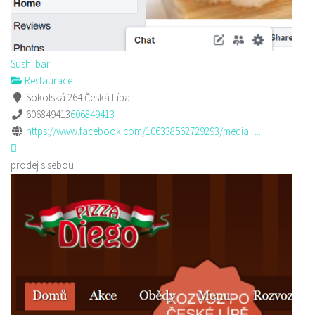
Sushi bar
Restaurace
Sokolská 264 Česká Lípa
606849413
606849413
https://www.facebook.com/106338562729293/media_...
prodej s sebou