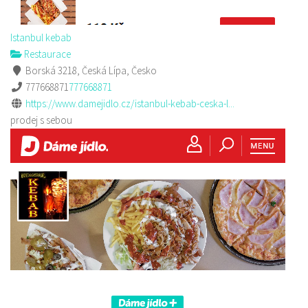
Istanbul kebab
Restaurace
Borská 3218, Česká Lípa, Česko
777668871
777668871
https://www.damejidlo.cz/istanbul-kebab-ceska-l...
prodej s sebou