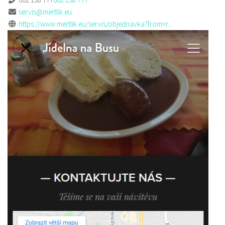
servis@mertlik.eu
https://www.mertlik.eu/servis/objednavka?from=r...