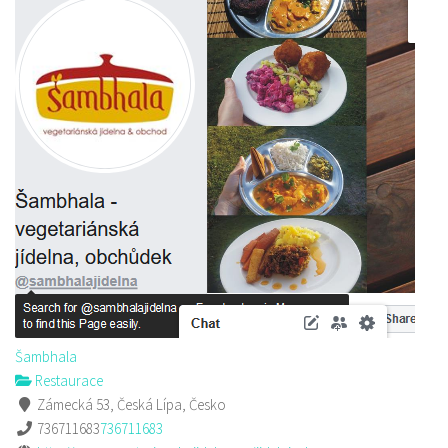
Šambhala
Restaurace
Zámecká 53, Česká Lípa, Česko
736711683
736711683