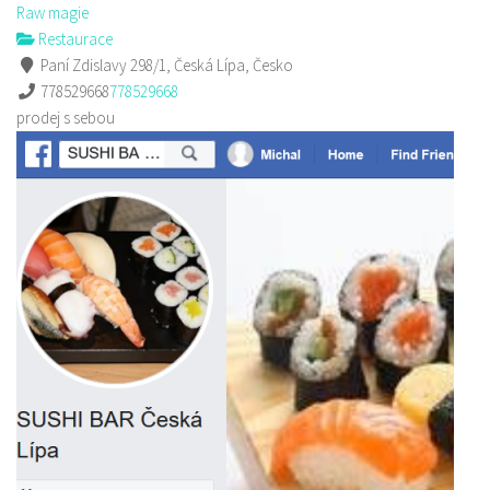
Raw magie
Restaurace
Paní Zdislavy 298/1, Česká Lípa, Česko
778529668
778529668
prodej s sebou