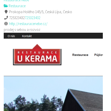
Restaurace
Prokopa Holého 145/5, Česká Lípa, Česko
725323432
725323432
http://restauracenebe.cz/
prodej s sebou a rozvoz