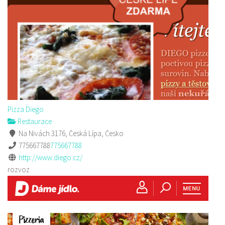
Pizza Diego
Restaurace
Na Nivách 3176, Česká Lípa, Česko
775667788
775667788
http://www.diego.cz/
rozvoz