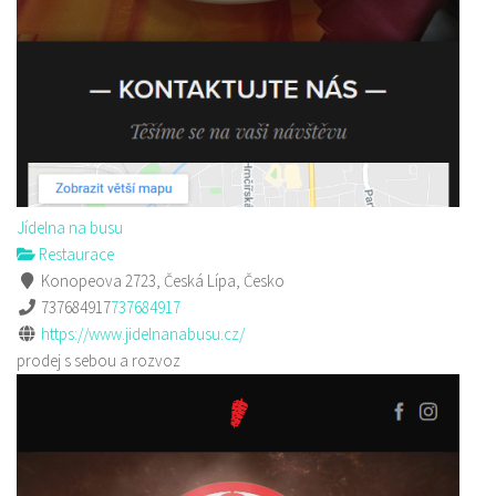
Jídelna na busu
Restaurace
Konopeova 2723, Česká Lípa, Česko
737684917
737684917
https://www.jidelnanabusu.cz/
prodej s sebou a rozvoz