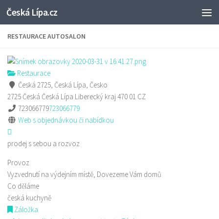
Česká Lípa.cz
Skip to content
RESTAURACE AUTOSALON
Restaurace
Česká 2725, Česká Lípa, Česko
2725 Česká
Česká Lípa
Liberecký kraj
470 01
CZ
723066779
723066779
Web s objednávkou či nabídkou
prodej s sebou a rozvoz
Provoz
Vyzvednutí na výdejním místě, Dovezeme Vám domů
Co děláme
česká kuchyně
Záložka