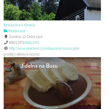
Restaurace U Kerama
Restaurace
Žizníkov 12 Česká Lípa
606211971
606211971
http://www.ukerama.cz/restaurace/rozvoz-jidel
prodej s sebou a rozvoz