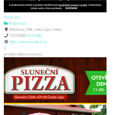
Pizza Lípa
Restaurace
Máchova 1788, Česká Lípa, Česko
723702385
723702385
http://www.pizzalipa.cz/
prodej s sebou a rozvoz