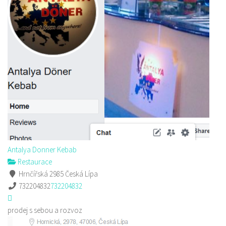
Antalya Donner Kebab
Restaurace
Hrnčířská 2985 Česká Lípa
732204832
732204832
prodej s sebou a rozvoz