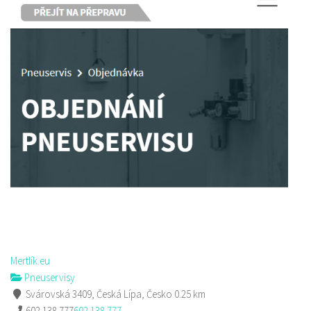
Mertlík.eu
Pneuservisy
Svárovská 3409, Česká Lípa, Česko
0.25 km
602 138 777
602 138 777