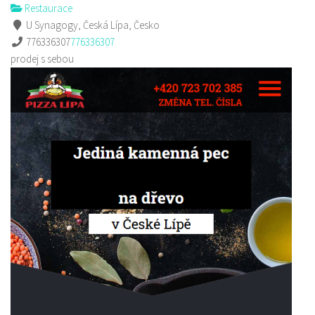
Restaurace
U Synagogy, Česká Lípa, Česko
776336307
776336307
prodej s sebou