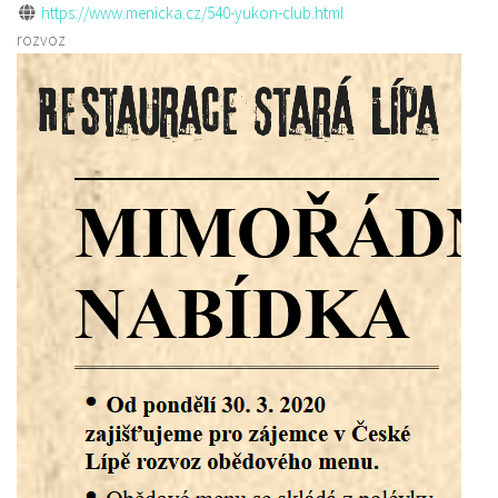
https://www.menicka.cz/540-yukon-club.html
rozvoz