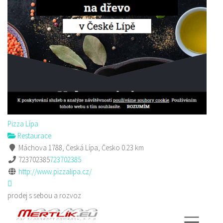
Pizza Lípa
Restaurace
Máchova 1788, Česká Lípa, Česko
0.23 km
723702385
723702385
http://www.pizzalipa.cz/
prodej s sebou a rozvoz