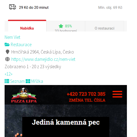
Nem Viet
Restaurace
Hrnčířská 2964, Česká Lípa, Česko
https://www.damejidlo.cz/nem-viet
Zobrazeno 1 - 20 z 23 výsledky
«
1
2
»
Seznam
Mřížka