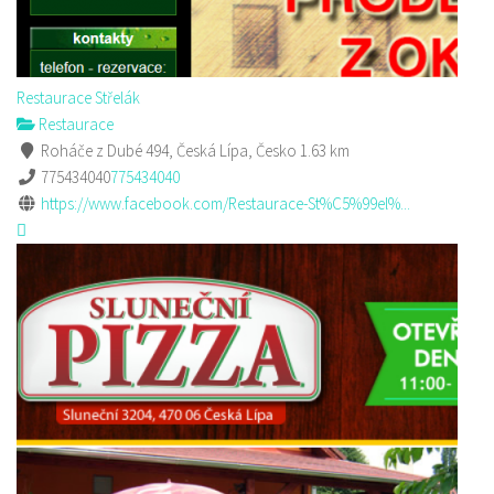
Restaurace Střelák
Restaurace
Roháče z Dubé 494, Česká Lípa, Česko
1.63 km
775434040
775434040
https://www.facebook.com/Restaurace-St%C5%99el%...