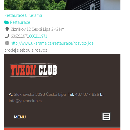
Restaurace U Kerama
Restaurace
Žizníkov 12 Česká Lípa
2.42 km
606211971
606211971
http://www.ukerama.cz/restaurace/rozvoz-jidel
prodej s sebou a rozvoz