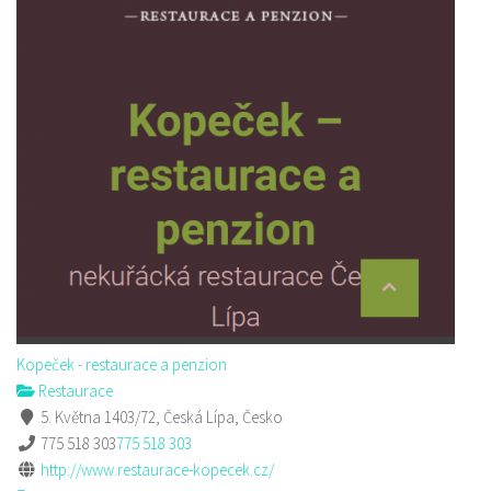
Kopeček - restaurace a penzion
Restaurace
5. Května 1403/72, Česká Lípa, Česko
775 518 303
775 518 303
http://www.restaurace-kopecek.cz/