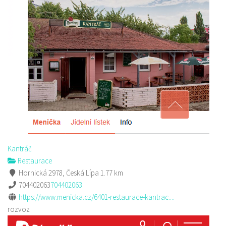
Kantráč
Restaurace
Hornická 2978, Česká Lípa
1.77 km
704402063
704402063
https://www.menicka.cz/6401-restaurace-kantrac....
rozvoz