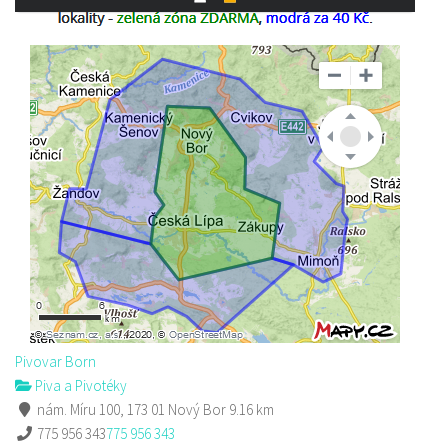
Pivovar Born
Piva a Pivotéky
nám. Míru 100, 173 01 Nový Bor
9.16 km
775 956 343
775 956 343