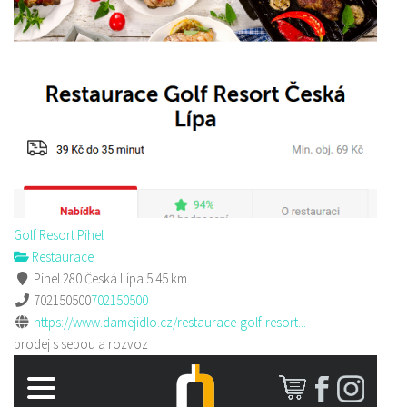
Golf Resort Pihel
Restaurace
Pihel 280 Česká Lípa
5.45 km
702150500
702150500
https://www.damejidlo.cz/restaurace-golf-resort...
prodej s sebou a rozvoz