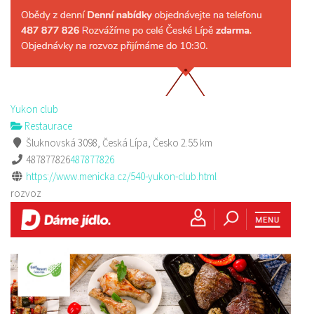
Yukon club
Restaurace
Šluknovská 3098, Česká Lípa, Česko
2.55 km
487877826
487877826
https://www.menicka.cz/540-yukon-club.html
rozvoz