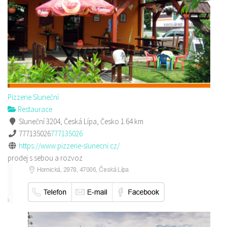
Pizzerie Sluneční
Restaurace
Sluneční 3204, Česká Lípa, Česko
1.64 km
777135026
777135026
https://www.pizzerie-slunecni.cz/
prodej s sebou a rozvoz