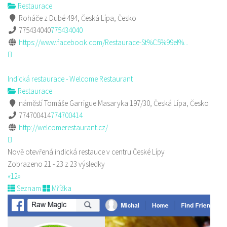
Restaurace
Roháče z Dubé 494, Česká Lípa, Česko
775434040
775434040
https://www.facebook.com/Restaurace-St%C5%99el%...
Indická restaurace - Welcome Restaurant
Restaurace
náměstí Tomáše Garrigue Masaryka 197/30, Česká Lípa, Česko
774700414
774700414
http://welcomerestaurant.cz/
Nově otevřená indická restauce v centru České Lípy
Zobrazeno 21 - 23 z 23 výsledky
«
1
2
»
Seznam
Mřížka