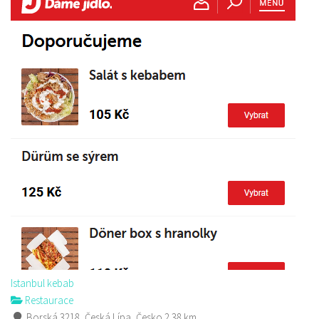
Istanbul kebab
Restaurace
Borská 3218, Česká Lípa, Česko
2.38 km