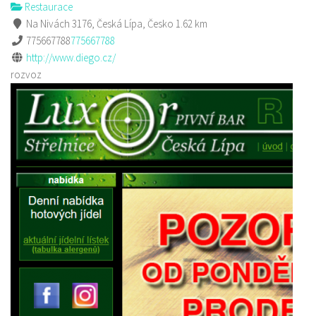
Restaurace
Na Nivách 3176, Česká Lípa, Česko
1.62 km
775667788
775667788
http://www.diego.cz/
rozvoz