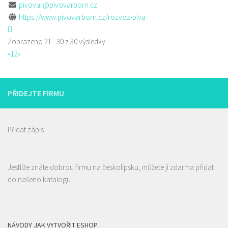
pivovar@pivovarborn.cz
https://www.pivovarborn.cz/rozvoz-piva
Zobrazeno 21 - 30 z 30 výsledky
«
1
2
»
PŘIDEJTE FIRMU
Přidat zápis
Jestliže znáte dobrou firmu na českolipsku, můžete ji zdarma přidat
do našeno katalogu
NÁVODY JAK VYTVOŘIT ESHOP