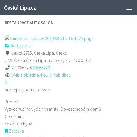
Česká Lípa.cz
Skip to content
RESTAURACE AUTOSALON
Restaurace
Česká 2725, Česká Lípa, Česko
2725 Česká
Česká Lípa
Liberecký kraj
470 01
CZ
723066779
723066779
Web s objednávkou či nabídkou
prodej s sebou a rozvoz
Provoz
Vyzvednutí na výdejním místě, Dovezeme Vám domů
Co děláme
česká kuchyně
Záložka