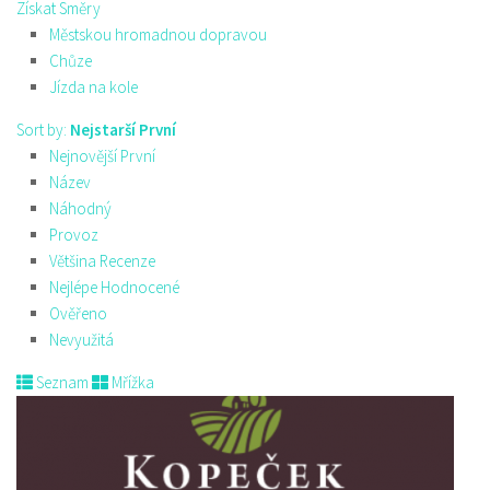
Získat Směry
Městskou hromadnou dopravou
Chůze
Jízda na kole
Sort by:
Nejstarší První
Nejnovější První
Název
Náhodný
Provoz
Většina Recenze
Nejlépe Hodnocené
Ověřeno
Nevyužitá
Seznam
Mřížka