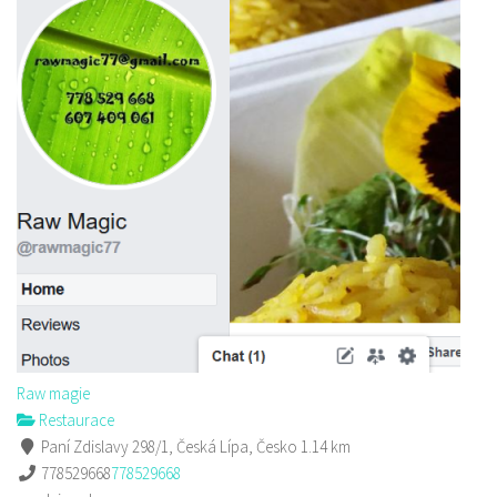
Raw magie
Restaurace
Paní Zdislavy 298/1, Česká Lípa, Česko
1.14 km
778529668
778529668