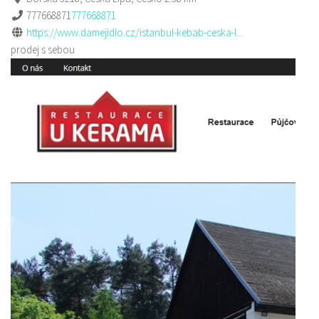
777668871
777668871
https://www.damejidlo.cz/istanbul-kebab-ceska-l...
prodej s sebou