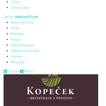
Chůze
Jízda na kole
Sort by:
Nejstarší První
Nejnovější První
Název
Náhodný
Provoz
Většina Recenze
Nejlépe Hodnocené
Ověřeno
Nevyužitá
Seznam
Mřížka