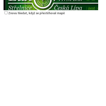
Znovu hledat, když se přestěhoval mapě
Restaurace Střelák
Restaurace
Roháče z Dubé 494, Česká Lípa, Česko
775434040
775434040