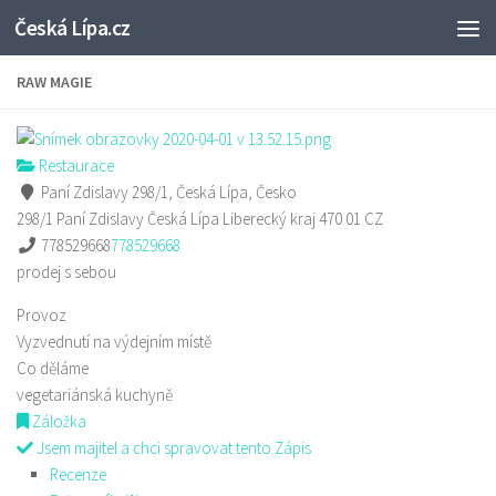
Česká Lípa.cz
Skip to content
RAW MAGIE
Restaurace
Paní Zdislavy 298/1, Česká Lípa, Česko
298/1 Paní Zdislavy
Česká Lípa
Liberecký kraj
470 01
CZ
778529668
778529668
prodej s sebou
Provoz
Vyzvednutí na výdejním místě
Co děláme
vegetariánská kuchyně
Záložka
Jsem majitel a chci spravovat tento Zápis
Recenze