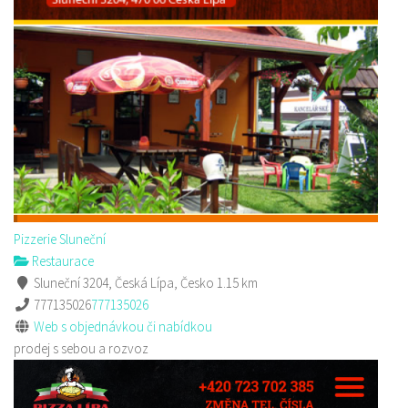
Pizzerie Sluneční
Restaurace
Sluneční 3204, Česká Lípa, Česko
1.15 km
777135026
777135026
Web s objednávkou či nabídkou
prodej s sebou a rozvoz