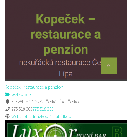
Kopeček - restaurace a penzion
Restaurace
5. Května 1403/72, Česká Lípa, Česko
775 518 303
775 518 303
Web s objednávkou či nabídkou