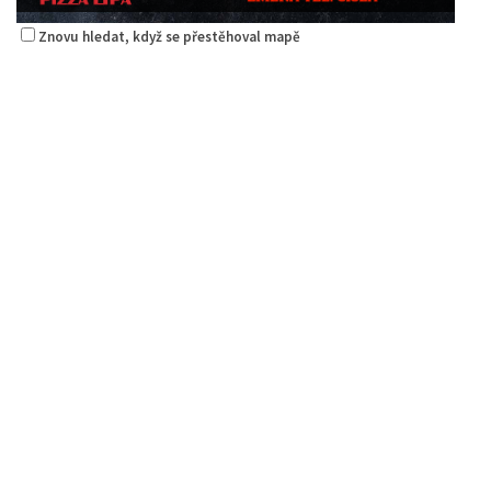
Znovu hledat, když se přestěhoval mapě
Pizza Lípa
Restaurace
Máchova 1788, Česká Lípa, Česko
1.38 km
723702385
723702385