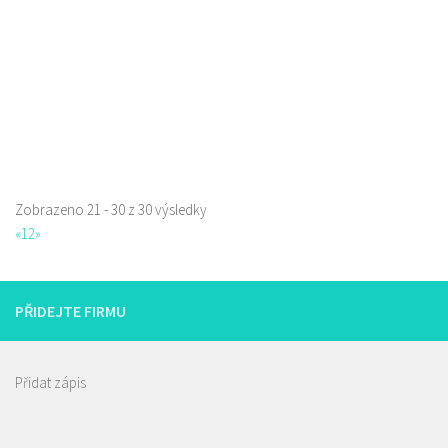
Web s objednávkou či nabídkou
prodej s sebou a rozvoz
Zobrazeno 21 - 30 z 30 výsledky
«
1
2
»
PŘIDEJTE FIRMU
Přidat zápis