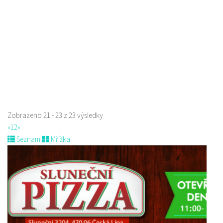
Web s objednávkou či nabídkou
Indická restaurace - Welcome Restaurant
Restaurace
náměstí Tomáše Garrigue Masaryka 197/30, Česká Lípa, Česko
774700414
774700414
Web s objednávkou či nabídkou
Nově otevřená indická restauce v centru České Lípy
Zobrazeno 21 - 23 z 23 výsledky
«
1
2
»
Seznam
Mřížka