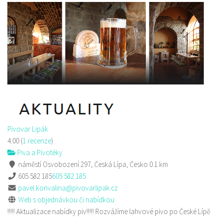
Golf Resort Pihel
Restaurace
Pihel 280 Česká Lípa
702150500
702150500
Web s objednávkou či nabídkou
prodej s sebou a rozvoz
Pivovar Lipák
4.00
(
1 recenze
)
Piva a Pivotéky
náměstí Osvobození 297, Česká Lípa, Česko
0.1 km
605 582 185
605 582 185
pavel.konvalina@pivovarlipak.cz
Web s objednávkou či nabídkou
!!!!! Aktualizace nabídky piv!!!!! Rozvážíme lahvové pivo po České Lípě