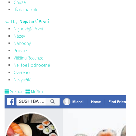
Chůze
Jízda na kole
Sort by:
Nejstarší První
Nejnovější První
Název
Náhodný
Provoz
Většina Recenze
Nejlépe Hodnocené
Ověřeno
Nevyužitá
Seznam
Mřížka