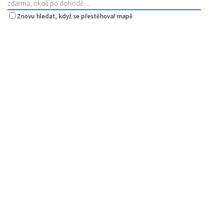
zdarma, okolí po dohodě. ...
Znovu hledat, když se přestěhoval mapě
Šambhala
Restaurace
Zámecká 53, Česká Lípa, Česko
736711683
736711683
Web s objednávkou či nabídkou
prodej s sebou
Pivotéka U Veverky