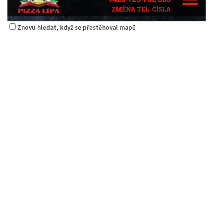
Znovu hledat, když se přestěhoval mapě
Pizza Lípa
Restaurace
Máchova 1788, Česká Lípa, Česko