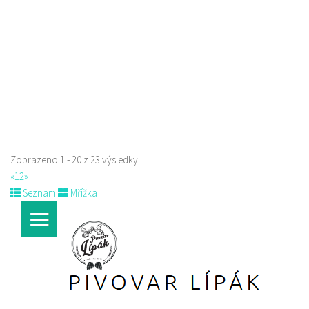
723702385
723702385
Web s objednávkou či nabídkou
prodej s sebou a rozvoz
Zobrazeno 1 - 20 z 23 výsledky
«
1
2
»
Seznam
Mřížka