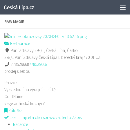
Česká Lípa.cz
Skip to content
RAW MAGIE
Restaurace
Paní Zdislavy 298/1, Česká Lípa, Česko
298/1 Paní Zdislavy
Česká Lípa
Liberecký kraj
470 01
CZ
778529668
778529668
prodej s sebou
Provoz
Vyzvednutí na výdejním místě
Co děláme
vegetariánská kuchyně
Záložka
Jsem majitel a chci spravovat tento Zápis
Recenze