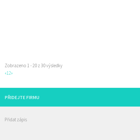
Piva a Pivotéky
Sokolská 253/42, Česká Lípa, Česko
0.17 km
605762460
605762460
Web s objednávkou či nabídkou
Zobrazeno 1 - 20 z 30 výsledky
«
1
2
»
Pizza Diego
Restaurace
Na Nivách 3176, Česká Lípa, Česko
PŘIDEJTE FIRMU
775667788
775667788
Web s objednávkou či nabídkou
rozvoz
Přidat zápis