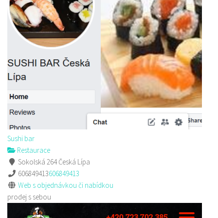
Sushi bar
Restaurace
Sokolská 264 Česká Lípa
606849413
606849413
Web s objednávkou či nabídkou
prodej s sebou