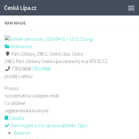
Česká Lípa.cz
Skip to content
RAW MAGIE
Restaurace
Paní Zdislavy 298/1, Česká Lípa, Česko
298/1 Paní Zdislavy
Česká Lípa
Liberecký kraj
470 01
CZ
778529668
778529668
prodej s sebou
Provoz
Vyzvednutí na výdejním místě
Co děláme
vegetariánská kuchyně
Záložka
Jsem majitel a chci spravovat tento Zápis
Recenze