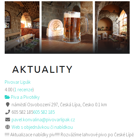
Pizza Diego
Restaurace
Na Nivách 3176, Česká Lípa, Česko
775667788
775667788
Web s objednávkou či nabídkou
rozvoz
Pivovar Lipák
4.00
(
1 recenze
)
Piva a Pivotéky
náměstí Osvobození 297, Česká Lípa, Česko
0.1 km
605 582 185
605 582 185
pavel.konvalina@pivovarlipak.cz
Web s objednávkou či nabídkou
!!!!! Aktualizace nabídky piv!!!!! Rozvážíme lahvové pivo po České Lípě