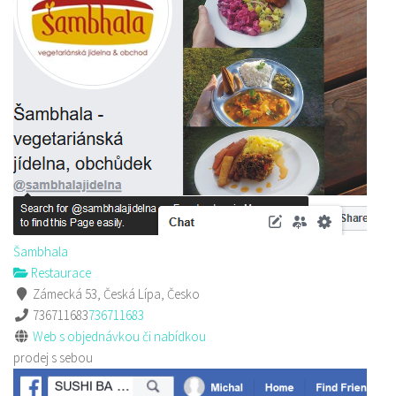
Šambhala
Restaurace
Zámecká 53, Česká Lípa, Česko
736711683
736711683
Web s objednávkou či nabídkou
prodej s sebou