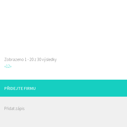
Piva a Pivotéky
Sokolská 253/42, Česká Lípa, Česko
0.17 km
605762460
605762460
Web s objednávkou či nabídkou
Zobrazeno 1 - 20 z 30 výsledky
«
1
2
»
Restaurace Nebe
Restaurace
Prokopa Holého 145/5, Česká Lípa, Česko
PŘIDEJTE FIRMU
725323432
725323432
Web s objednávkou či nabídkou
prodej s sebou a rozvoz
Přidat zápis