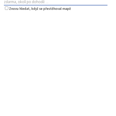
zdarma, okolí po dohodě. ...
Znovu hledat, když se přestěhoval mapě
La pizzeria Genovese
Restaurace
Sokolská 261/26, Česká Lípa, Česko
731009385
731009385
Web s objednávkou či nabídkou
prodej s sebou
Pivotéka U Veverky