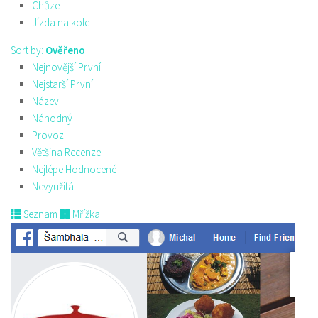
Chůze
Jízda na kole
Sort by:
Ověřeno
Nejnovější První
Nejstarší První
Název
Náhodný
Provoz
Většina Recenze
Nejlépe Hodnocené
Nevyužitá
Seznam
Mřížka