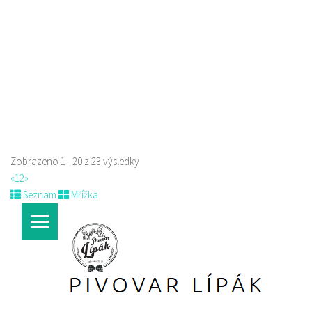
606849413
606849413
Web s objednávkou či nabídkou
prodej s sebou
Zobrazeno 1 - 20 z 23 výsledky
«
1
2
»
Seznam
Mřížka