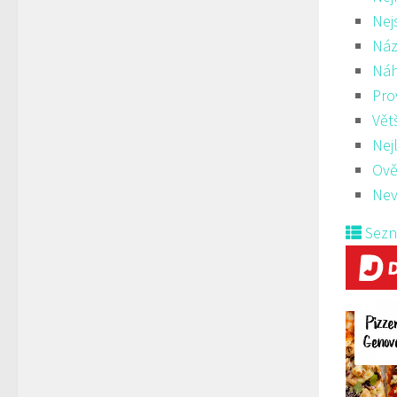
Nej
Náz
Ná
Pro
Vět
Nej
Ově
Nev
Sez