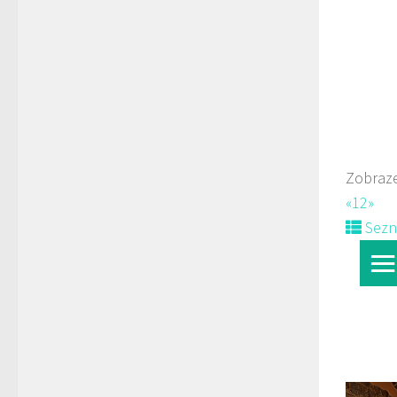
725
Web
prodej 
Zobraze
«
1
2
»
Sez