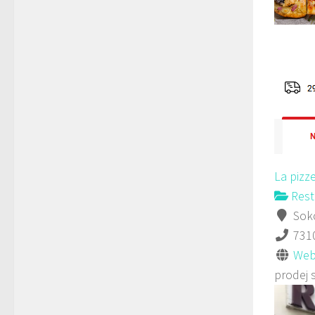
La pizz
Rest
Soko
731
Web
prodej 