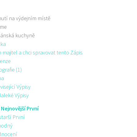
utí na výdejním místě
áme
iánská kuchyně
žka
majitel a chci spravovat tento Zápis
enze
ografie (1)
pa
visející Výpisy
aleké Výpisy
:
Nejnovější První
starší První
hodný
nocení