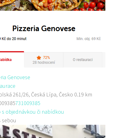
eria Genovese
aurace
lská 261/26, Česká Lípa, Česko
0.19 km
009385
731009385
 s objednávkou či nabídkou
s sebou