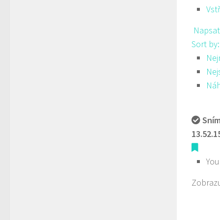
Vst
Napsat
Sort by
Nej
Nej
Ná
Sním
13.52.1
You
Zobrazu