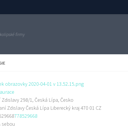
kolipské firmy
GIE
aurace
 Zdislavy 298/1, Česká Lípa, Česko
aní Zdislavy
Česká Lípa
Liberecký kraj
470 01
CZ
529668
778529668
s sebou