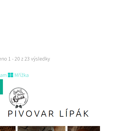
323432
725323432
 s objednávkou či nabídkou
s sebou a rozvoz
no 1 - 20 z 23 výsledky
nam
Mřížka