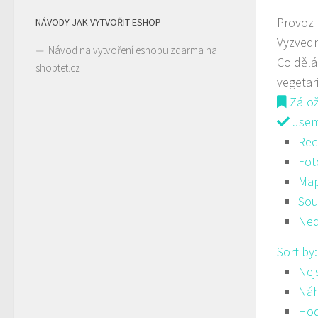
Provoz
NÁVODY JAK VYTVOŘIT ESHOP
Vyzvedn
Návod na vytvoření eshopu zdarma na
Co děl
shoptet.cz
vegetar
Zálo
Jsem 
Rec
Fot
Ma
Sou
Ned
Sort by
Nej
Ná
Hod