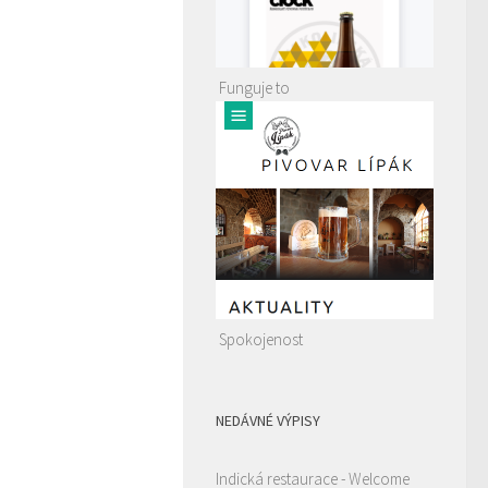
Funguje to
Spokojenost
NEDÁVNÉ VÝPISY
Indická restaurace - Welcome