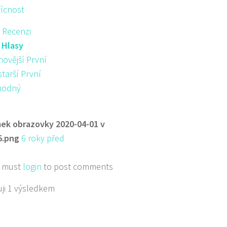
řícnost
 Recenzi
:
Hlasy
novější První
starší První
hodný
ek obrazovky 2020-04-01 v
5.png
6 roky před
 must
login
to post comments
ji 1 výsledkem