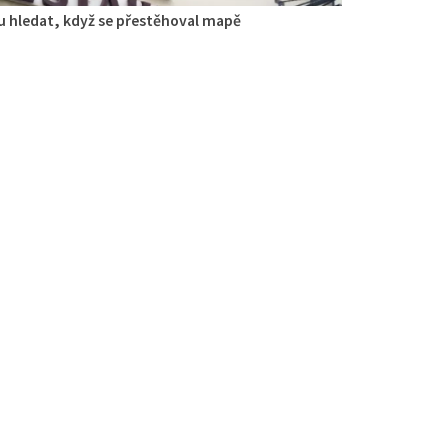
 hledat, když se přestěhoval mapě
race Nebe
aurace
opa Holého 145/5, Česká Lípa, Česko
0.23 km