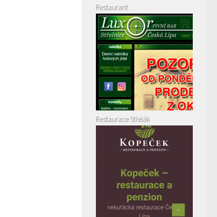
Restaurant
Restaurace Střelák