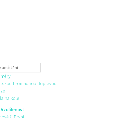
Směry
tskou hromadnou dopravou
ůze
da na kole
:
Vzdálenost
novější První