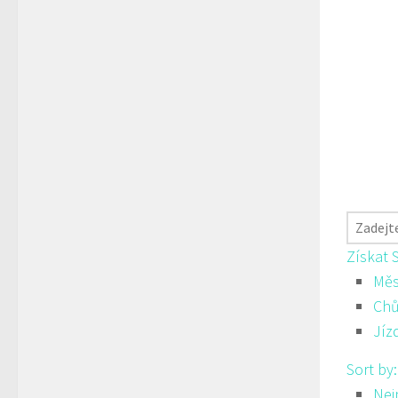
Získat 
Měs
Ch
Jíz
Sort by
Nej