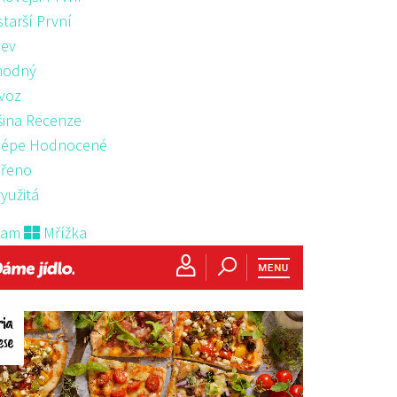
starší První
ev
hodný
voz
šina Recenze
lépe Hodnocené
řeno
yužitá
nam
Mřížka