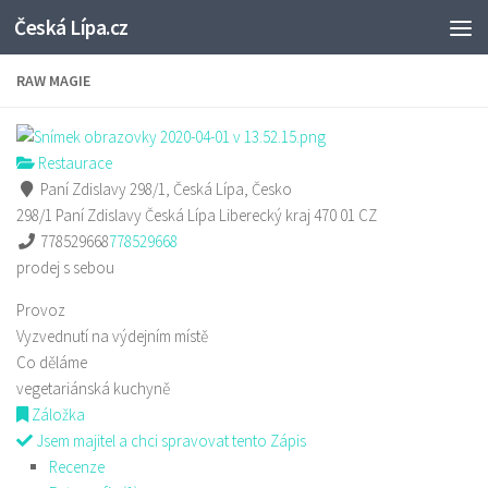
Česká Lípa.cz
Skip to content
RAW MAGIE
Restaurace
Paní Zdislavy 298/1, Česká Lípa, Česko
298/1 Paní Zdislavy
Česká Lípa
Liberecký kraj
470 01
CZ
778529668
778529668
prodej s sebou
Provoz
Vyzvednutí na výdejním místě
Co děláme
vegetariánská kuchyně
Záložka
Jsem majitel a chci spravovat tento Zápis
Recenze