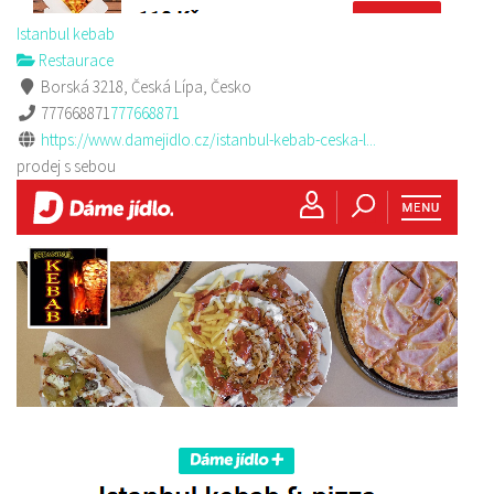
Istanbul kebab
Restaurace
Borská 3218, Česká Lípa, Česko
777668871
777668871
https://www.damejidlo.cz/istanbul-kebab-ceska-l...
prodej s sebou