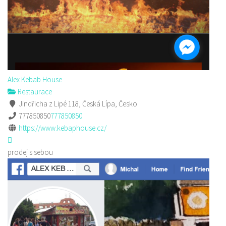
Alex Kebab House
Restaurace
Jindřicha z Lipé 118, Česká Lípa, Česko
777850850
777850850
https://www.kebaphouse.cz/
prodej s sebou