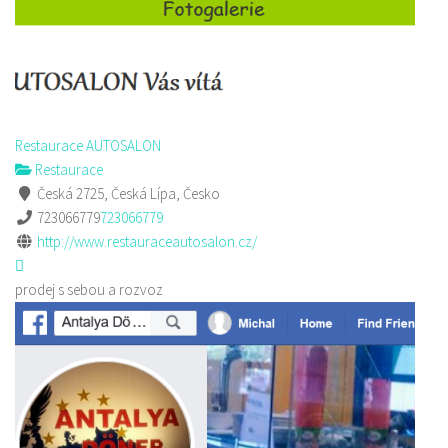
Restaurace AUTOSALON
Restaurace
Česká 2725, Česká Lípa, Česko
723066779
723066779
http://www.restauraceautosalon.cz/
prodej s sebou a rozvoz