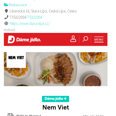
Restaurace
Liberecká 16, Stará Lípa, Česká Lípa, Česko
775322054
775322054
https://www.stara-lipa.cz/
rozvoz