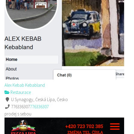
Alex Kebab Kebabland
Restaurace
U Synagogy, Česká Lípa, Česko
776336307
776336307
prodej s sebou