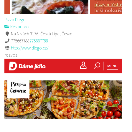
Pizza Diego
Restaurace
Na Nivách 3176, Česká Lípa, Česko
775667788
775667788
http://www.diego.cz/
rozvoz