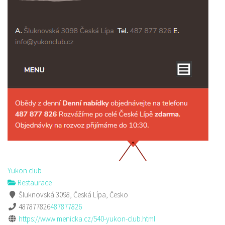
Yukon club
Restaurace
Šluknovská 3098, Česká Lípa, Česko
487877826
487877826
https://www.menicka.cz/540-yukon-club.html