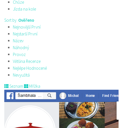
Chůze
Jízda na kole
Sort by:
Ověřeno
Nejnovější První
Nejstarší První
Název
Náhodný
Provoz
Většina Recenze
Nejlépe Hodnocené
Nevyužitá
Seznam
Mřížka