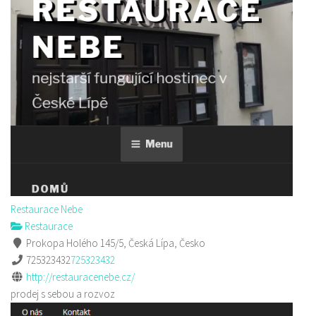
Restaurace Nebe
Restaurace
Prokopa Holého 145/5, Česká Lípa, Česko
725323432
725323432
http://restauracenebe.cz/
prodej s sebou a rozvoz