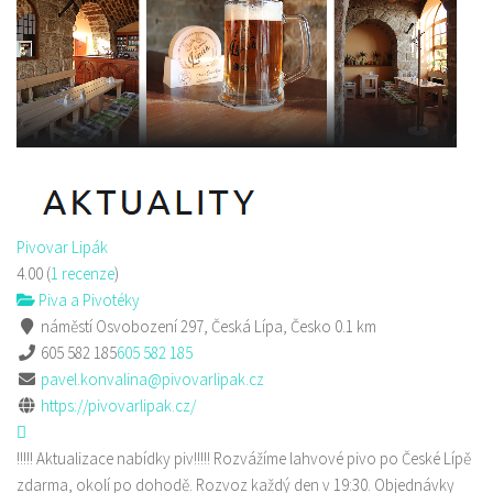
Pivovar Lipák
4.00
(
1 recenze
)
Piva a Pivotéky
náměstí Osvobození 297, Česká Lípa, Česko
0.1 km
605 582 185
605 582 185
pavel.konvalina@pivovarlipak.cz
https://pivovarlipak.cz/
!!!!! Aktualizace nabídky piv!!!!! Rozvážíme lahvové pivo po České Lípě
zdarma, okolí po dohodě. Rozvoz každý den v 19:30. Objednávky