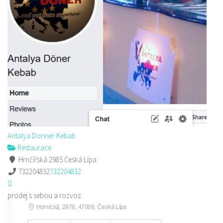
Antalya Donner Kebab
Restaurace
Hrnčířská 2985 Česká Lípa
732204832
732204832
prodej s sebou a rozvoz