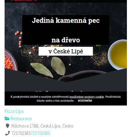
Pizza Lípa
Restaurace
Máchova 1788, Česká Lípa, Česko
723702385
723702385