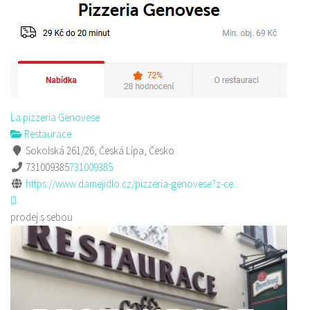
La pizzeria Genovese
Restaurace
Sokolská 261/26, Česká Lípa, Česko
731009385
731009385
https://www.damejidlo.cz/pizzeria-genovese?z-ce...
prodej s sebou