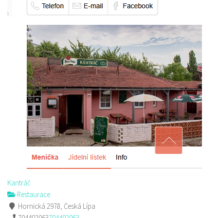
Kantráč
Restaurace
Hornická 2978, Česká Lípa
704402063
704402063