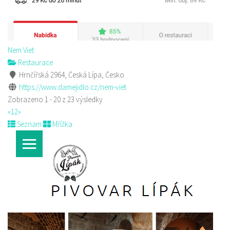
Nem Viet
Restaurace
Hrnčířská 2964, Česká Lípa, Česko
https://www.damejidlo.cz/nem-viet
Zobrazeno 1 - 20 z 23 výsledky
«
1
2
»
Seznam
Mřížka