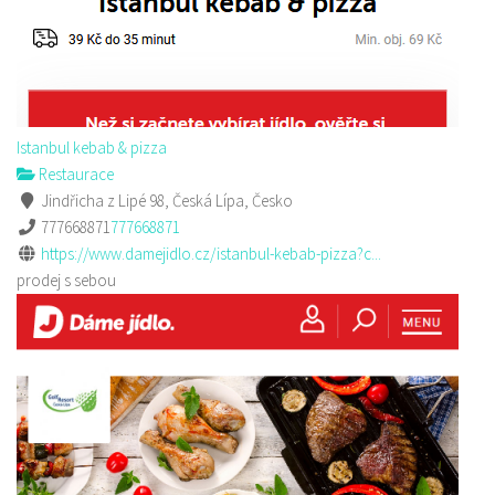
Istanbul kebab & pizza
Restaurace
Jindřicha z Lipé 98, Česká Lípa, Česko
777668871
777668871
https://www.damejidlo.cz/istanbul-kebab-pizza?c...
prodej s sebou