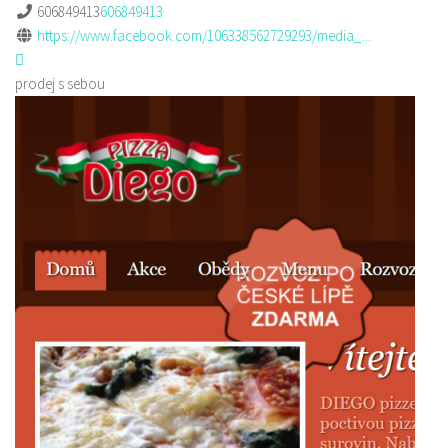
606849413
606849413
https://www.facebook.com/106338562729293/media_...
prodej s sebou