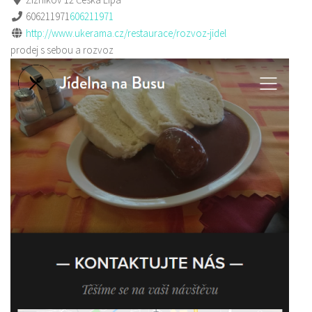
606211971
606211971
http://www.ukerama.cz/restaurace/rozvoz-jidel
prodej s sebou a rozvoz