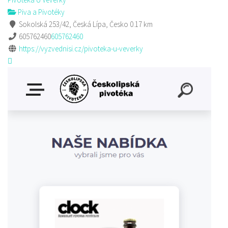
Piva a Pivotéky
Sokolská 253/42, Česká Lípa, Česko
0.17 km
605762460
605762460
https://vyzvednisi.cz/pivoteka-u-veverky