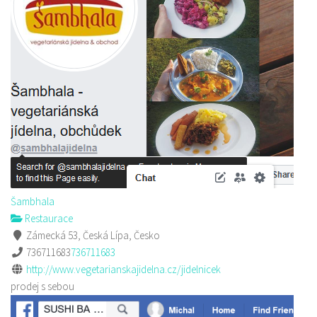
Šambhala
Restaurace
Zámecká 53, Česká Lípa, Česko
736711683
736711683
http://www.vegetarianskajidelna.cz/jidelnicek
prodej s sebou