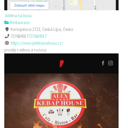
Jídelna na busu
Restaurace
Konopeova 2723, Česká Lípa, Česko
737684917
737684917
https://www.jidelnanabusu.cz/
prodej s sebou a rozvoz