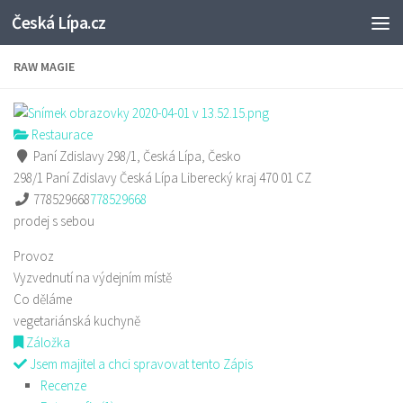
Česká Lípa.cz
Skip to content
RAW MAGIE
Restaurace
Paní Zdislavy 298/1, Česká Lípa, Česko
298/1 Paní Zdislavy
Česká Lípa
Liberecký kraj
470 01
CZ
778529668
778529668
prodej s sebou
Provoz
Vyzvednutí na výdejním místě
Co děláme
vegetariánská kuchyně
Záložka
Jsem majitel a chci spravovat tento Zápis
Recenze