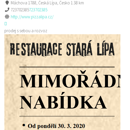
Máchova 1788, Česká Lípa, Česko
1.38 km
723702385
723702385
http://www.pizzalipa.cz/
prodej s sebou a rozvoz