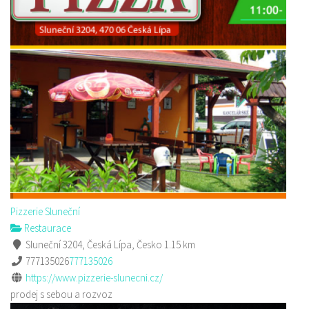
Pizzerie Sluneční
Restaurace
Sluneční 3204, Česká Lípa, Česko
1.15 km
777135026
777135026
https://www.pizzerie-slunecni.cz/
prodej s sebou a rozvoz