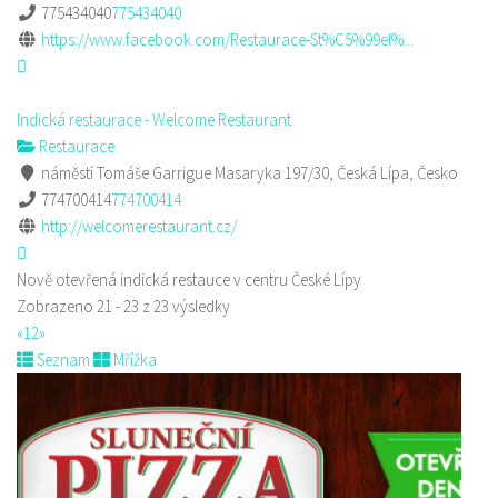
775434040
775434040
https://www.facebook.com/Restaurace-St%C5%99el%...
Indická restaurace - Welcome Restaurant
Restaurace
náměstí Tomáše Garrigue Masaryka 197/30, Česká Lípa, Česko
774700414
774700414
http://welcomerestaurant.cz/
Nově otevřená indická restauce v centru České Lípy
Zobrazeno 21 - 23 z 23 výsledky
«
1
2
»
Seznam
Mřížka