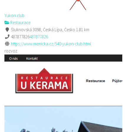
Yukon club
Restaurace
Šluknovská 3098, Česká Lípa, Česko
1.81 km
487877826
487877826
https://www.menicka.cz/540-yukon-club.html
rozvoz