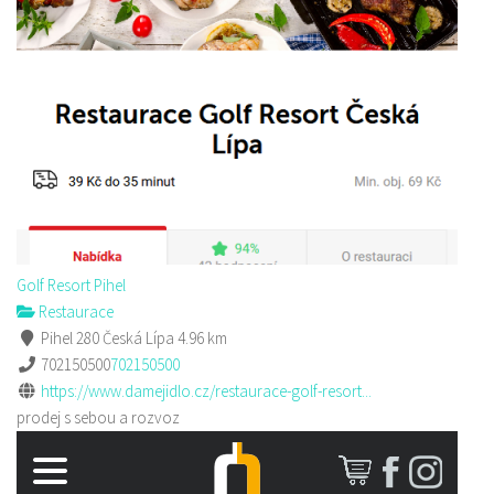
Golf Resort Pihel
Restaurace
Pihel 280 Česká Lípa
4.96 km
702150500
702150500
https://www.damejidlo.cz/restaurace-golf-resort...
prodej s sebou a rozvoz