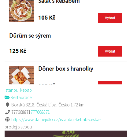
Istanbul kebab
Restaurace
Borská 3218, Česká Lípa, Česko
1.72 km
777668871
777668871
https://www.damejidlo.cz/istanbul-kebab-ceska-l...
prodej s sebou