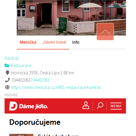
Kantráč
Restaurace
Hornická 2978, Česká Lípa
1.68 km
704402063
704402063
https://www.menicka.cz/6401-restaurace-kantrac....
rozvoz