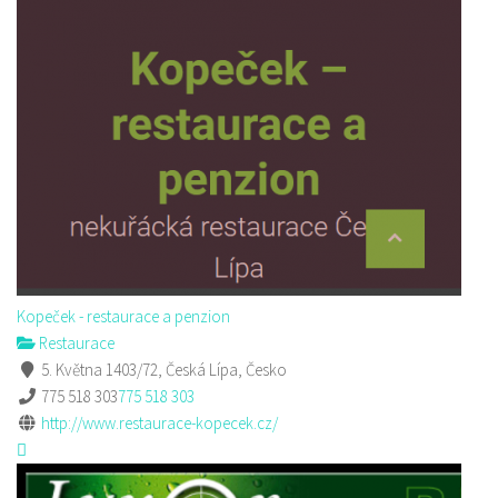
Kopeček - restaurace a penzion
Restaurace
5. Května 1403/72, Česká Lípa, Česko
775 518 303
775 518 303
http://www.restaurace-kopecek.cz/