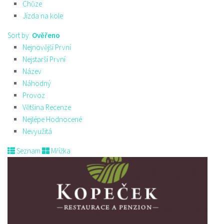
Chůze
Jízda na kole
Sort by:
Ověřeno
Nejnovější První
Nejstarší První
Název
Náhodný
Provoz
Většina Recenze
Nejlépe Hodnocené
Nevyužitá
Seznam
Mřížka