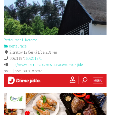
Restaurace U Kerama
Restaurace
Žizníkov 12 Česká Lípa
3.31 km
606211971
606211971
http://www.ukerama.cz/restaurace/rozvoz-jidel
prodej s sebou a rozvoz