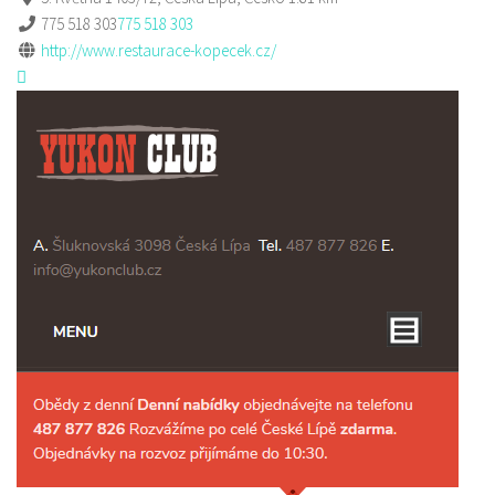
775 518 303
775 518 303
http://www.restaurace-kopecek.cz/