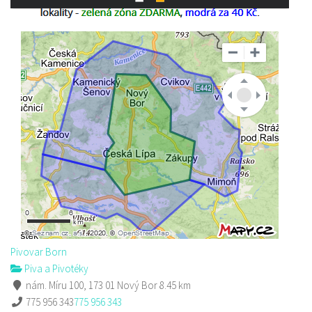
Pivovar Born
Piva a Pivotéky
nám. Míru 100, 173 01 Nový Bor
8.45 km
775 956 343
775 956 343