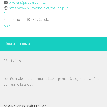
pivovar@pivovarborn.cz
https://www.pivovarborn.cz/rozvoz-piva
Zobrazeno 21 - 30 z 30 výsledky
«
1
2
»
PŘIDEJTE FIRMU
Přidat zápis
Jestliže znáte dobrou firmu na českolipsku, můžete ji zdarma přidat
do našeno katalogu
NÁVODY JAK VYTVOŘIT ESHOP