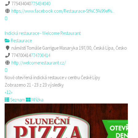
775434040
775434040
https://www.facebook.com/Restaurace-St%C5%99el%...
Indická restaurace - Welcome Restaurant
Restaurace
náměstí Tomáše Garrigue Masaryka 197/30, Česká Lípa, Česko
774700414
774700414
http://welcomerestaurant.cz/
Nově otevřená indická restauce v centru České Lípy
Zobrazeno 21 - 23 z 23 výsledky
«
1
2
»
Seznam
Mřížka