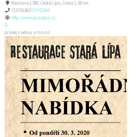
Máchova 1788, Česká Lípa, Česko
1.38 km
723702385
723702385
http://www.pizzalipa.cz/
prodej s sebou a rozvoz