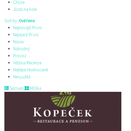
Chůze
Jízda na kole
Sort by:
Ověřeno
Nejnovější První
Nejstarší První
Název
Náhodný
Provoz
Většina Recenze
Nejlépe Hodnocené
Nevyužitá
Seznam
Mřížka