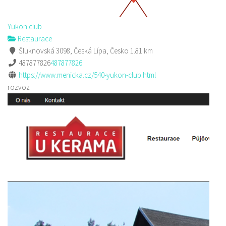
Yukon club
Restaurace
Šluknovská 3098, Česká Lípa, Česko
1.81 km
487877826
487877826
https://www.menicka.cz/540-yukon-club.html
rozvoz