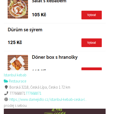
Istanbul kebab
Restaurace
Borská 3218, Česká Lípa, Česko
1.72 km
777668871
777668871
https://www.damejidlo.cz/istanbul-kebab-ceska-l...
prodej s sebou