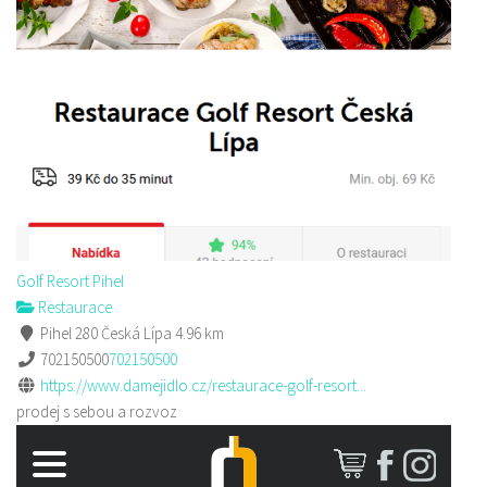
Golf Resort Pihel
Restaurace
Pihel 280 Česká Lípa
4.96 km
702150500
702150500
https://www.damejidlo.cz/restaurace-golf-resort...
prodej s sebou a rozvoz