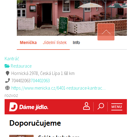
Kantráč
Restaurace
Hornická 2978, Česká Lípa
1.68 km
704402063
704402063
https://www.menicka.cz/6401-restaurace-kantrac....
rozvoz