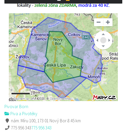
Pivovar Born
Piva a Pivotéky
nám. Míru 100, 173 01 Nový Bor
8.45 km
775 956 343
775 956 343