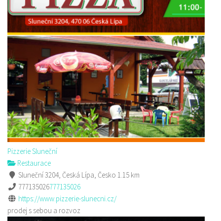
Pizzerie Sluneční
Restaurace
Sluneční 3204, Česká Lípa, Česko
1.15 km
777135026
777135026
https://www.pizzerie-slunecni.cz/
prodej s sebou a rozvoz