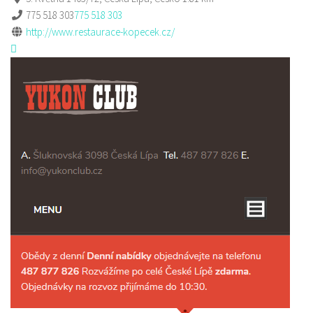
775 518 303
775 518 303
http://www.restaurace-kopecek.cz/