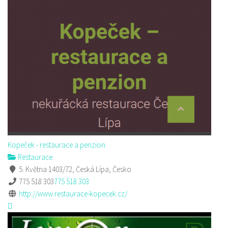
Kopeček - restaurace a penzion
Restaurace
5. Května 1403/72, Česká Lípa, Česko
775 518 303
775 518 303
http://www.restaurace-kopecek.cz/