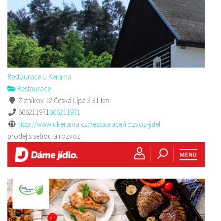
Restaurace U Kerama
Restaurace
Žizníkov 12 Česká Lípa
3.31 km
606211971
606211971
http://www.ukerama.cz/restaurace/rozvoz-jidel
prodej s sebou a rozvoz