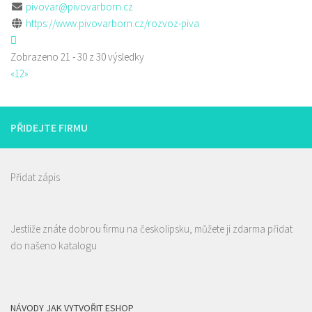
pivovar@pivovarborn.cz
https://www.pivovarborn.cz/rozvoz-piva
Zobrazeno 21 - 30 z 30 výsledky
«
1
2
»
PŘIDEJTE FIRMU
Přidat zápis
Jestliže znáte dobrou firmu na českolipsku, můžete ji zdarma přidat
do našeno katalogu
NÁVODY JAK VYTVOŘIT ESHOP