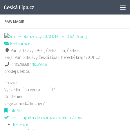
Česká Lípa.cz
Skip to content
RAW MAGIE
Restaurace
Paní Zdislavy 298/1, Česká Lípa, Česko
298/1 Paní Zdislavy
Česká Lípa
Liberecký kraj
470 01
CZ
778529668
778529668
prodej s sebou
Provoz
Vyzvednutí na výdejním místě
Co děláme
vegetariánská kuchyně
Záložka
Jsem majitel a chci spravovat tento Zápis
Recenze