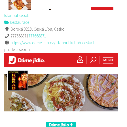
Istanbul kebab
Restaurace
Borská 3218, Česká Lípa, Česko
777668871
777668871
https://www.damejidlo.cz/istanbul-kebab-ceska-l...
prodej s sebou