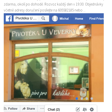
zdarma, okolí po dohodě. Rozvoz každý den v 19:30. Objednávky
včetně adresy doručení posílejte na 605582185 nebo ...