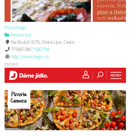
Pizza Diego
Restaurace
Na Nivách 3176, Česká Lípa, Česko
775667788
775667788
http://www.diego.cz/
rozvoz