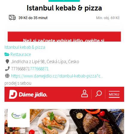
Istanbul kebab & pizza
Restaurace
Jindřicha z Lipé 98, Česká Lípa, Česko
777668871
777668871
https://www.damejidlo.cz/istanbul-kebab-pizza?c...
prodej s sebou