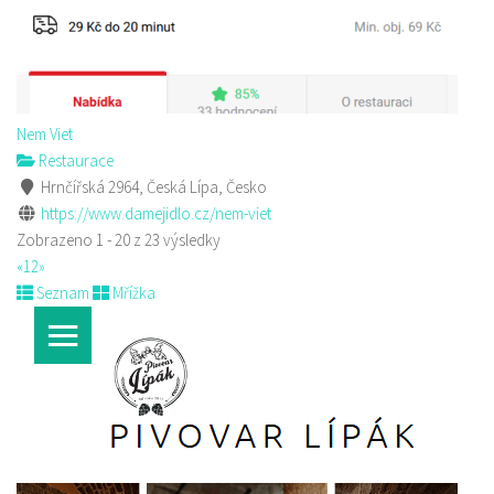
Nem Viet
Restaurace
Hrnčířská 2964, Česká Lípa, Česko
https://www.damejidlo.cz/nem-viet
Zobrazeno 1 - 20 z 23 výsledky
«
1
2
»
Seznam
Mřížka