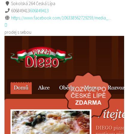
Sokolská 264 Česká Lípa
606849413
606849413
https://www.facebook.com/106338562729293/media_...
prodej s sebou