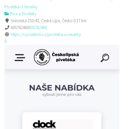
Pivotéka U Veverky
Piva a Pivotéky
Sokolská 253/42, Česká Lípa, Česko
0.17 km
605762460
605762460
https://vyzvednisi.cz/pivoteka-u-veverky