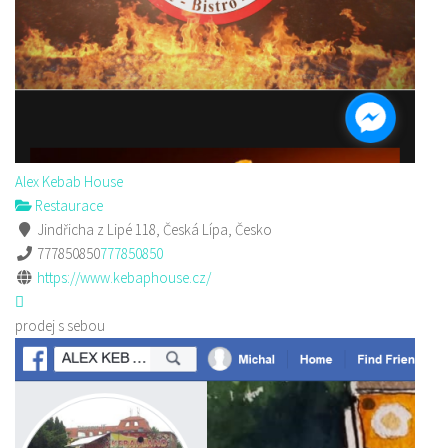
Alex Kebab House
Restaurace
Jindřicha z Lipé 118, Česká Lípa, Česko
777850850
777850850
https://www.kebaphouse.cz/
prodej s sebou