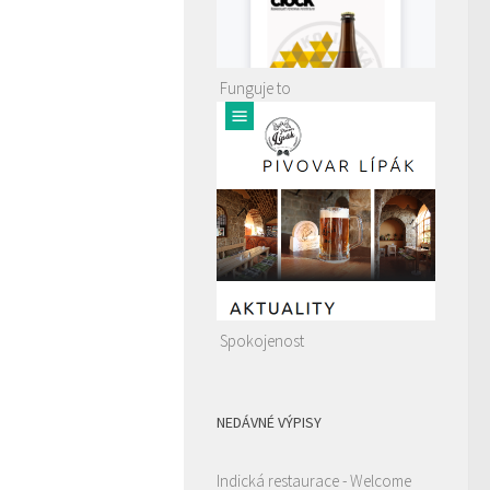
Funguje to
Spokojenost
NEDÁVNÉ VÝPISY
Indická restaurace - Welcome