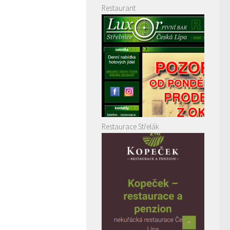
Restaurant
Restaurace Střelák