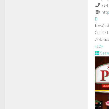
774
http
Nově ot
České L
Zobraze
«
1
2
»
Sez