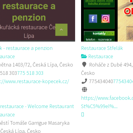
 - restaurace a penzion
Restaurace Střelák
aurace
Restaurace
větna 1403/72, Česká Lípa, Česko
Roháče z Dubé 494,
 518 303
775 518 303
Česko
p://www.restaurace-kopecek.cz/
775434040
7754340
https://www.facebook.
 restaurace - Welcome Restaurant
St%C5%99el%...
aurace
stí Tomáše Garrigue Masaryka
 Česká Lípa, Česko