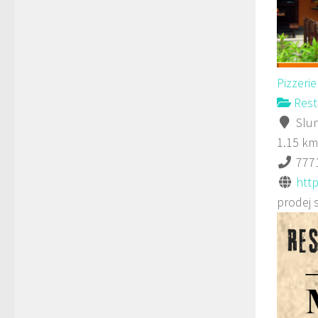
Pizzeri
Rest
Slun
1.15 km
777
http
prodej 