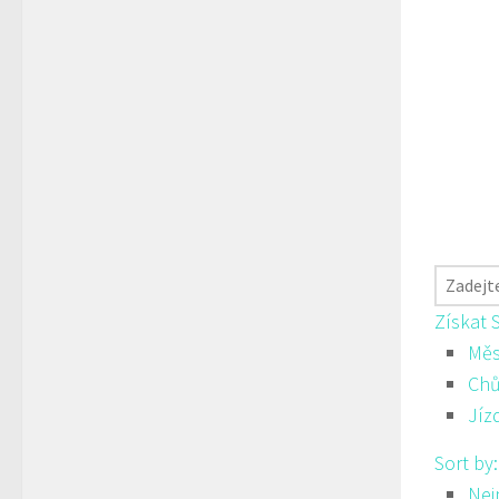
Získat 
Měs
Ch
Jíz
Sort by
Nej