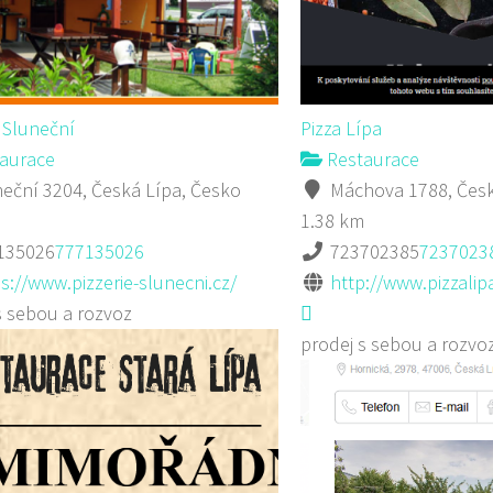
e Sluneční
Pizza Lípa
aurace
Restaurace
eční 3204, Česká Lípa, Česko
Máchova 1788, Česk
1.38 km
135026
777135026
723702385
7237023
s://www.pizzerie-slunecni.cz/
http://www.pizzalipa
s sebou a rozvoz
prodej s sebou a rozvo