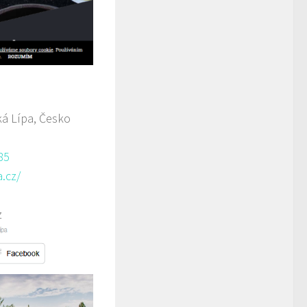
á Lípa, Česko
85
.cz/
z