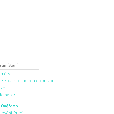
Směry
tskou hromadnou dopravou
ůze
da na kole
:
Ověřeno
novější První