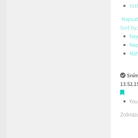
Vst
Napsat
Sort by
Nej
Nej
Ná
Sním
13.52.1
You
Zobrazu