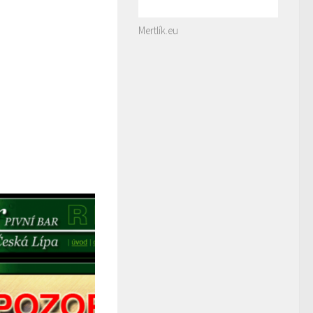
Mertlík.eu