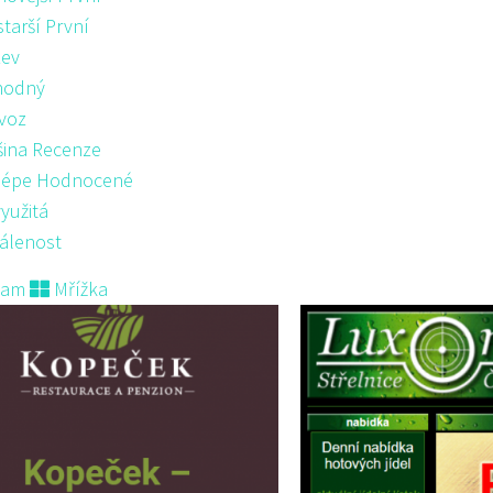
starší První
ev
hodný
voz
šina Recenze
lépe Hodnocené
yužitá
álenost
nam
Mřížka