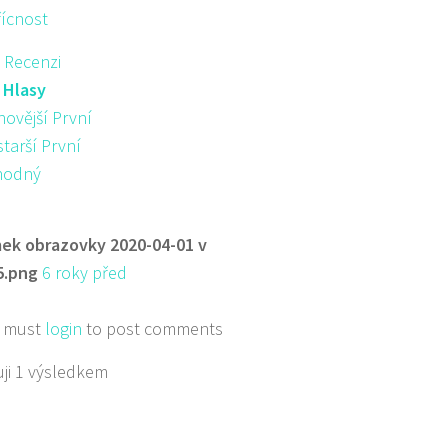
řícnost
 Recenzi
:
Hlasy
novější První
starší První
hodný
ek obrazovky 2020-04-01 v
5.png
6 roky před
 must
login
to post comments
ji 1 výsledkem