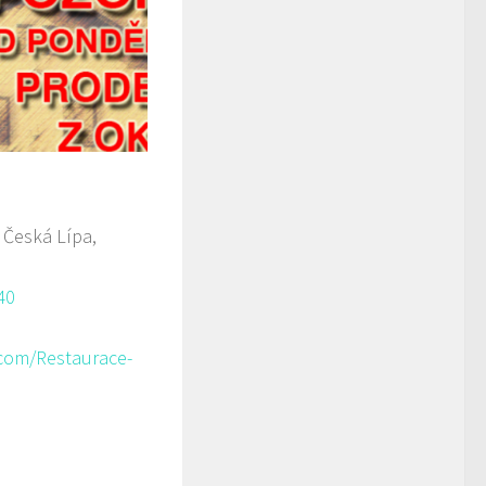
 Česká Lípa,
40
com/Restaurace-