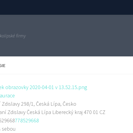
kolipské firmy
GIE
aurace
 Zdislavy 298/1, Česká Lípa, Česko
aní Zdislavy
Česká Lípa
Liberecký kraj
470 01
CZ
529668
778529668
s sebou