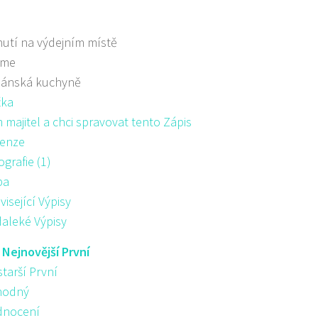
utí na výdejním místě
áme
iánská kuchyně
žka
majitel a chci spravovat tento Zápis
enze
ografie (1)
pa
visející Výpisy
aleké Výpisy
:
Nejnovější První
starší První
hodný
nocení