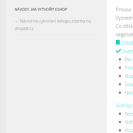
Provoz
NÁVODY JAK VYTVOŘIT ESHOP
Vyzvedn
Návod na vytvoření eshopu zdarma na
Co děl
shoptet.cz
vegetar
Zálo
Jsem 
Rec
Fot
Ma
Sou
Ned
Sort by
Nej
Ná
Hod