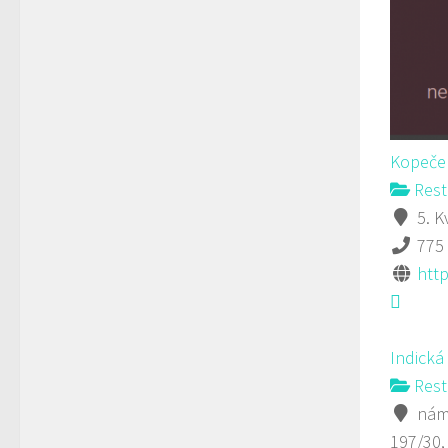
Kopeček
Rest
5. K
775
htt
Indická
Rest
námě
197/30,