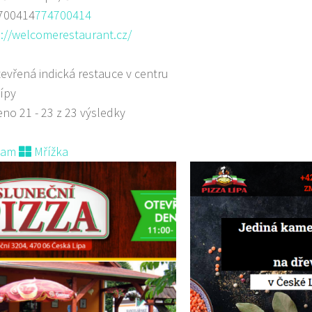
700414
774700414
://welcomerestaurant.cz/
evřená indická restauce v centru
ípy
no 21 - 23 z 23 výsledky
nam
Mřížka