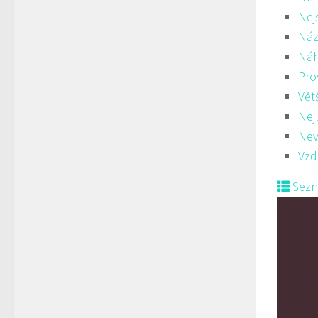
Nej
Náz
Ná
Pro
Vět
Nej
Nev
Vzd
Sez