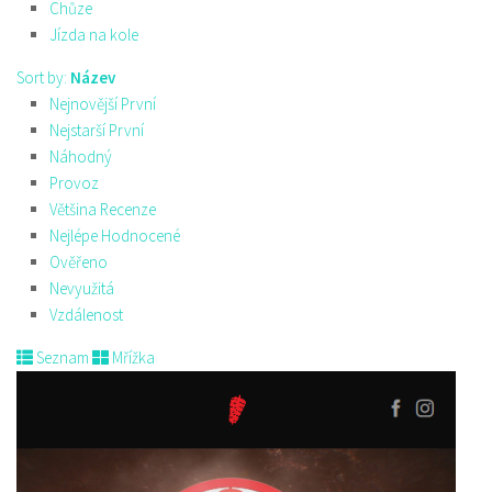
Chůze
Jízda na kole
Sort by:
Název
Nejnovější První
Nejstarší První
Náhodný
Provoz
Většina Recenze
Nejlépe Hodnocené
Ověřeno
Nevyužitá
Vzdálenost
Seznam
Mřížka