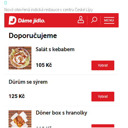
Nově otevřená indická restauce v centru České Lípy