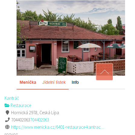
Kantráč
Restaurace
Hornická 2978, Česká Lípa
704402063
704402063
https://www.menicka.cz/6401-restaurace-kantrac....
rozvoz