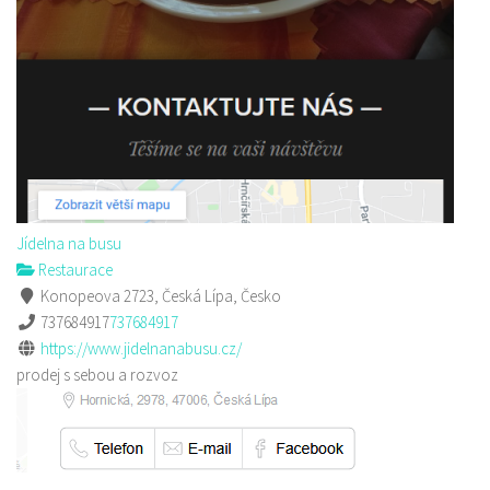
Jídelna na busu
Restaurace
Konopeova 2723, Česká Lípa, Česko
737684917
737684917
https://www.jidelnanabusu.cz/
prodej s sebou a rozvoz