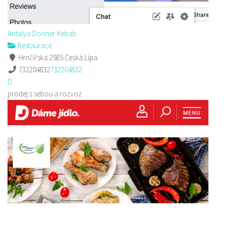
Antalya Donner Kebab
Restaurace
Hrnčířská 2985 Česká Lípa
732204832
732204832
prodej s sebou a rozvoz