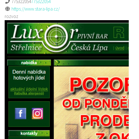
775322054
775322054
https://www.stara-lipa.cz/
rozvoz