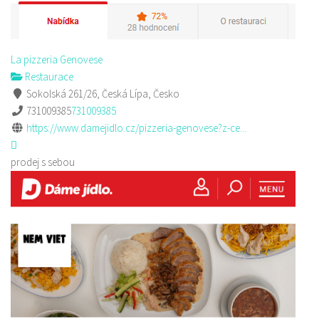
La pizzeria Genovese
Restaurace
Sokolská 261/26, Česká Lípa, Česko
731009385
731009385
https://www.damejidlo.cz/pizzeria-genovese?z-ce...
prodej s sebou