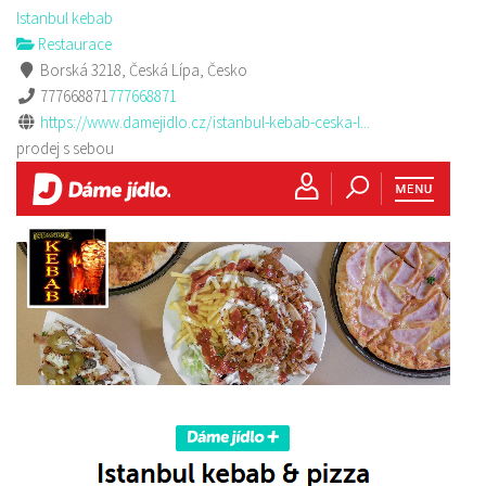
Istanbul kebab
Restaurace
Borská 3218, Česká Lípa, Česko
777668871
777668871
https://www.damejidlo.cz/istanbul-kebab-ceska-l...
prodej s sebou