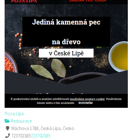
Pizza Lípa
Restaurace
Máchova 1788, Česká Lípa, Česko
723702385
723702385