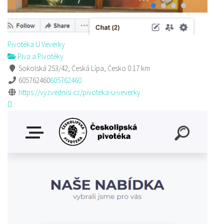
Pivotéka U Veverky
Piva a Pivotéky
Sokolská 253/42, Česká Lípa, Česko
0.17 km
605762460
605762460
https://vyzvednisi.cz/pivoteka-u-veverky