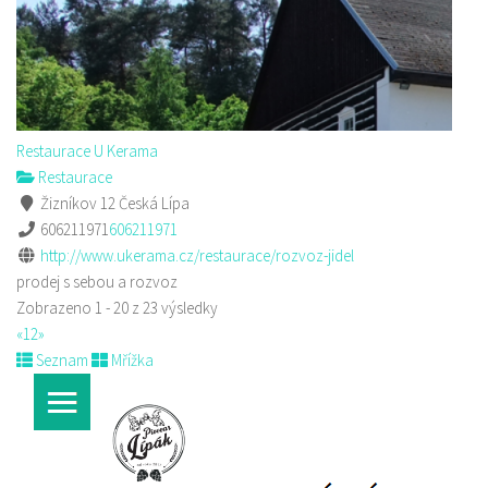
Restaurace U Kerama
Restaurace
Žizníkov 12 Česká Lípa
606211971
606211971
http://www.ukerama.cz/restaurace/rozvoz-jidel
prodej s sebou a rozvoz
Zobrazeno 1 - 20 z 23 výsledky
«
1
2
»
Seznam
Mřížka