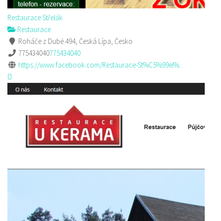
Restaurace Střelák
Restaurace
Roháče z Dubé 494, Česká Lípa, Česko
775434040
775434040
https://www.facebook.com/Restaurace-St%C5%99el%...