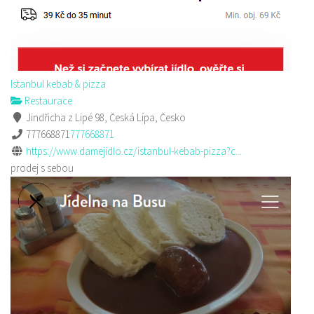
Istanbul kebab & pizza
Restaurace
Jindřicha z Lipé 98, Česká Lípa, Česko
777668871
777668871
https://www.damejidlo.cz/istanbul-kebab-pizza?c...
prodej s sebou