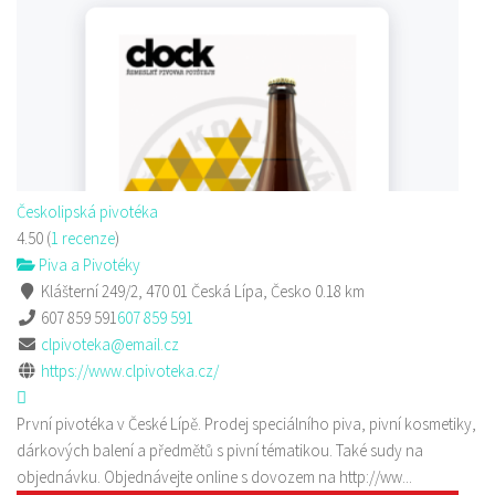
Českolipská pivotéka
4.50
(
1 recenze
)
Piva a Pivotéky
Klášterní 249/2, 470 01 Česká Lípa, Česko
0.18 km
607 859 591
607 859 591
clpivoteka@email.cz
https://www.clpivoteka.cz/
První pivotéka v České Lípě. Prodej speciálního piva, pivní kosmetiky,
dárkových balení a předmětů s pivní tématikou. Také sudy na
objednávku. Objednávejte online s dovozem na http://ww...