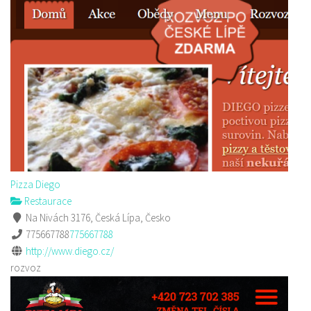
Pizza Diego
Restaurace
Na Nivách 3176, Česká Lípa, Česko
775667788
775667788
http://www.diego.cz/
rozvoz