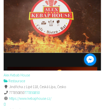
Alex Kebab House
Restaurace
Jindřicha z Lipé 118, Česká Lípa, Česko
777850850
777850850
https://www.kebaphouse.cz/