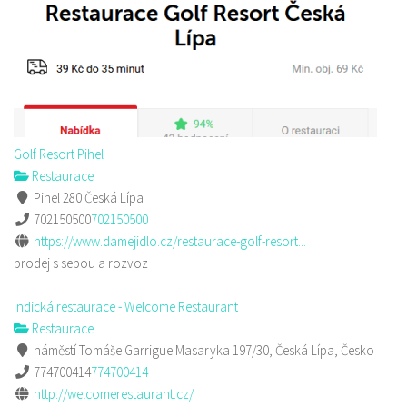
Golf Resort Pihel
Restaurace
Pihel 280 Česká Lípa
702150500
702150500
https://www.damejidlo.cz/restaurace-golf-resort...
prodej s sebou a rozvoz
Indická restaurace - Welcome Restaurant
Restaurace
náměstí Tomáše Garrigue Masaryka 197/30, Česká Lípa, Česko
774700414
774700414
http://welcomerestaurant.cz/