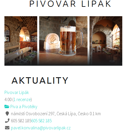
Pivovar Lipák
4.00
(
1 recenze
)
Piva a Pivotéky
náměstí Osvobození 297, Česká Lípa, Česko
0.1 km
605 582 185
605 582 185
pavel.konvalina@pivovarlipak.cz