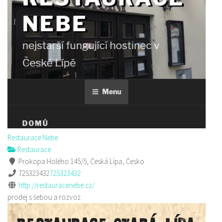
Restaurace Nebe
Restaurace
Prokopa Holého 145/5, Česká Lípa, Česko
725323432
725323432
http://restauracenebe.cz/
prodej s sebou a rozvoz