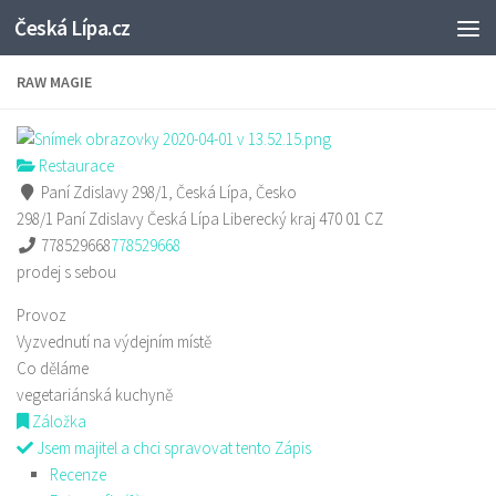
Česká Lípa.cz
Skip to content
RAW MAGIE
Restaurace
Paní Zdislavy 298/1, Česká Lípa, Česko
298/1 Paní Zdislavy
Česká Lípa
Liberecký kraj
470 01
CZ
778529668
778529668
prodej s sebou
Provoz
Vyzvednutí na výdejním místě
Co děláme
vegetariánská kuchyně
Záložka
Jsem majitel a chci spravovat tento Zápis
Recenze