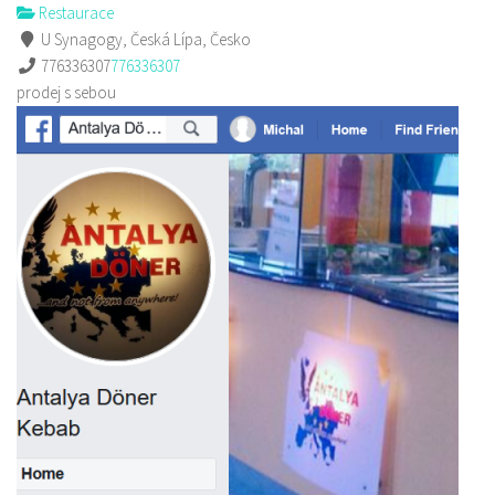
Restaurace
U Synagogy, Česká Lípa, Česko
776336307
776336307
prodej s sebou