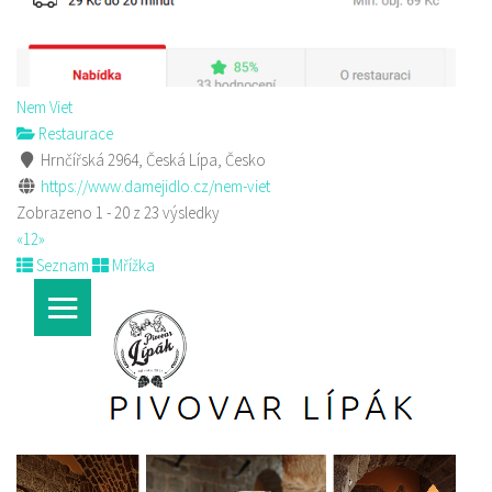
Nem Viet
Restaurace
Hrnčířská 2964, Česká Lípa, Česko
https://www.damejidlo.cz/nem-viet
Zobrazeno 1 - 20 z 23 výsledky
«
1
2
»
Seznam
Mřížka