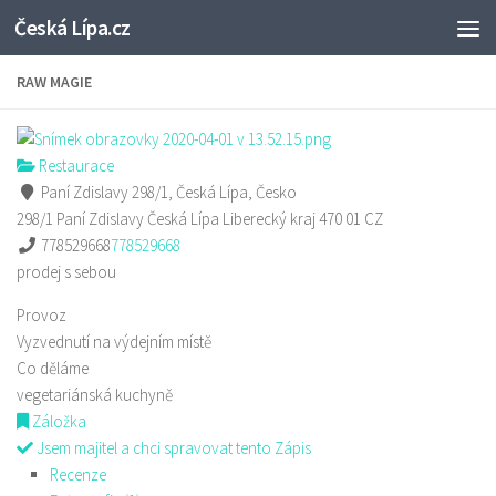
Česká Lípa.cz
Skip to content
RAW MAGIE
Restaurace
Paní Zdislavy 298/1, Česká Lípa, Česko
298/1 Paní Zdislavy
Česká Lípa
Liberecký kraj
470 01
CZ
778529668
778529668
prodej s sebou
Provoz
Vyzvednutí na výdejním místě
Co děláme
vegetariánská kuchyně
Záložka
Jsem majitel a chci spravovat tento Zápis
Recenze