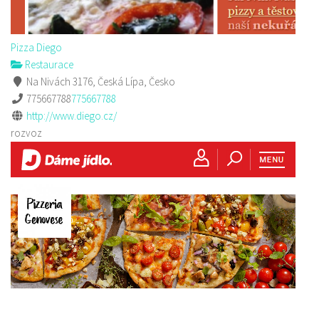
Pizza Diego
Restaurace
Na Nivách 3176, Česká Lípa, Česko
775667788
775667788
http://www.diego.cz/
rozvoz