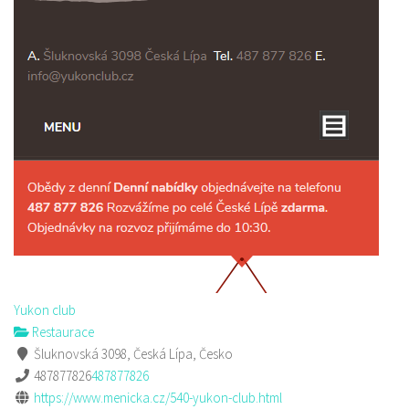
Yukon club
Restaurace
Šluknovská 3098, Česká Lípa, Česko
487877826
487877826
https://www.menicka.cz/540-yukon-club.html