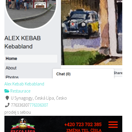
Alex Kebab Kebabland
Restaurace
U Synagogy, Česká Lípa, Česko
776336307
776336307
prodej s sebou