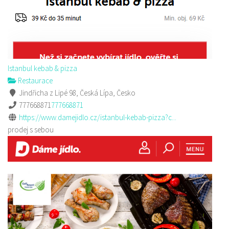
Istanbul kebab & pizza
Restaurace
Jindřicha z Lipé 98, Česká Lípa, Česko
777668871
777668871
https://www.damejidlo.cz/istanbul-kebab-pizza?c...
prodej s sebou