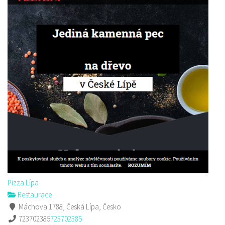
Pizza Lípa
Restaurace
Máchova 1788, Česká Lípa, Česko
723702385
723702385