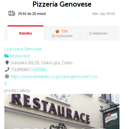
La pizzeria Genovese
Restaurace
Sokolská 261/26, Česká Lípa, Česko
731009385
731009385
https://www.damejidlo.cz/pizzeria-genovese?z-ce...
prodej s sebou