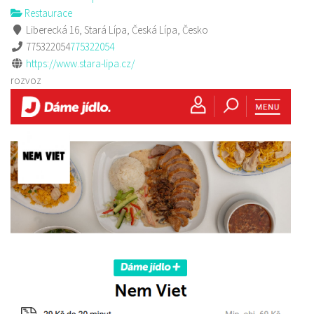
Restaurace
Liberecká 16, Stará Lípa, Česká Lípa, Česko
775322054
775322054
https://www.stara-lipa.cz/
rozvoz