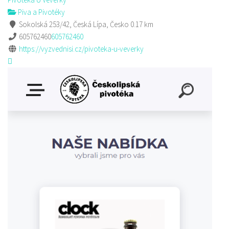
Piva a Pivotéky
Sokolská 253/42, Česká Lípa, Česko
0.17 km
605762460
605762460
https://vyzvednisi.cz/pivoteka-u-veverky