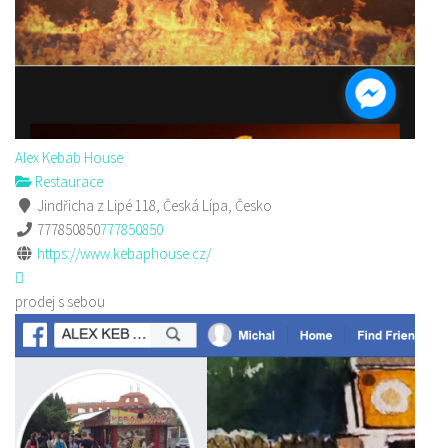
Alex Kebab House
Restaurace
Jindřicha z Lipé 118, Česká Lípa, Česko
777850850
777850850
https://www.kebaphouse.cz/
prodej s sebou