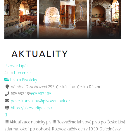
Pivovar Lipák
4.00
(
1 recenze
)
Piva a Pivotéky
náměstí Osvobození 297, Česká Lípa, Česko
0.1 km
605 582 185
605 582 185
pavel.konvalina@pivovarlipak.cz
https://pivovarlipak.cz/
!!!!! Aktualizace nabídky piv!!!!! Rozvážíme lahvové pivo po České Lípě
zdarma, okolí po dohodě. Rozvoz každý den v 19:30. Objednávky