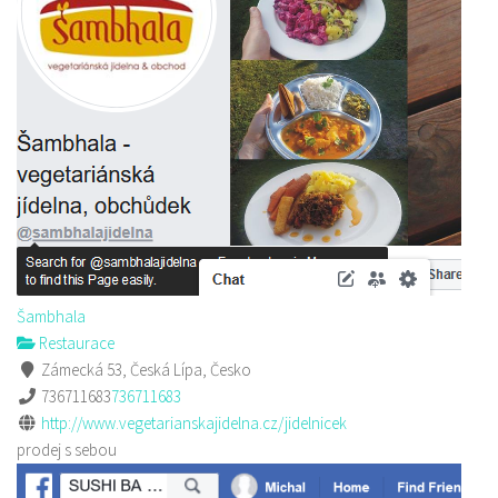
Šambhala
Restaurace
Zámecká 53, Česká Lípa, Česko
736711683
736711683
http://www.vegetarianskajidelna.cz/jidelnicek
prodej s sebou