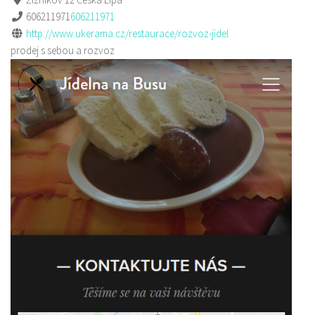
606211971
606211971
http://www.ukerama.cz/restaurace/rozvoz-jidel
prodej s sebou a rozvoz