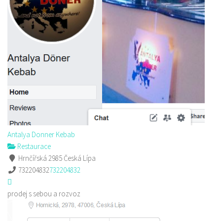
Antalya Donner Kebab
Restaurace
Hrnčířská 2985 Česká Lípa
732204832
732204832
prodej s sebou a rozvoz