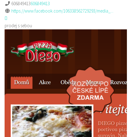
606849413
606849413
https://www.facebook.com/106338562729293/media_...
prodej s sebou