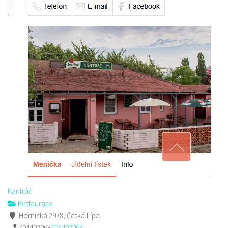
Kantráč
Restaurace
Hornická 2978, Česká Lípa
704402063
704402063