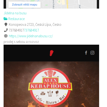
Jídelna na busu
Restaurace
Konopeova 2723, Česká Lípa, Česko
737684917
737684917
https://www.jidelnanabusu.cz/
prodej s sebou a rozvoz