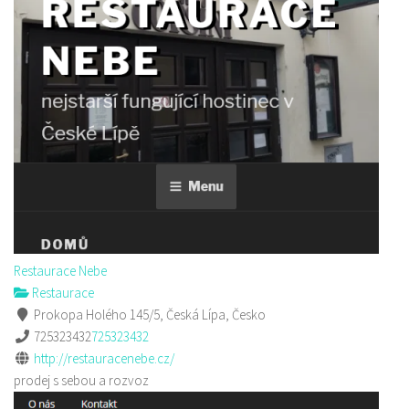
Restaurace Nebe
Restaurace
Prokopa Holého 145/5, Česká Lípa, Česko
725323432
725323432
http://restauracenebe.cz/
prodej s sebou a rozvoz