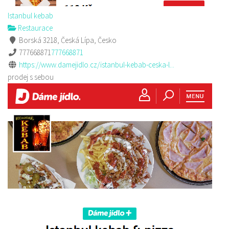
Istanbul kebab
Restaurace
Borská 3218, Česká Lípa, Česko
777668871
777668871
https://www.damejidlo.cz/istanbul-kebab-ceska-l...
prodej s sebou