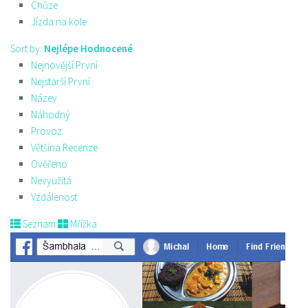
Chůze
Jízda na kole
Sort by:
Nejlépe Hodnocené
Nejnovější První
Nejstarší První
Název
Náhodný
Provoz
Většina Recenze
Ověřeno
Nevyužitá
Vzdálenost
Seznam
Mřížka