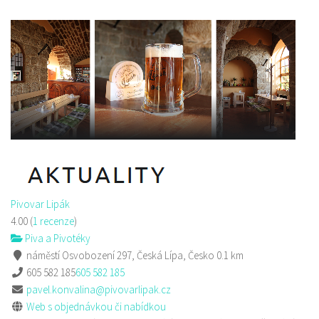
Pizza Diego
Restaurace
Na Nivách 3176, Česká Lípa, Česko
775667788
775667788
Web s objednávkou či nabídkou
rozvoz
Pivovar Lipák
4.00
(
1 recenze
)
Piva a Pivotéky
náměstí Osvobození 297, Česká Lípa, Česko
0.1 km
605 582 185
605 582 185
pavel.konvalina@pivovarlipak.cz
Web s objednávkou či nabídkou