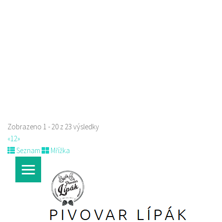
Sokolská 264 Česká Lípa
606849413
606849413
Web s objednávkou či nabídkou
prodej s sebou
Zobrazeno 1 - 20 z 23 výsledky
«
1
2
»
Seznam
Mřížka