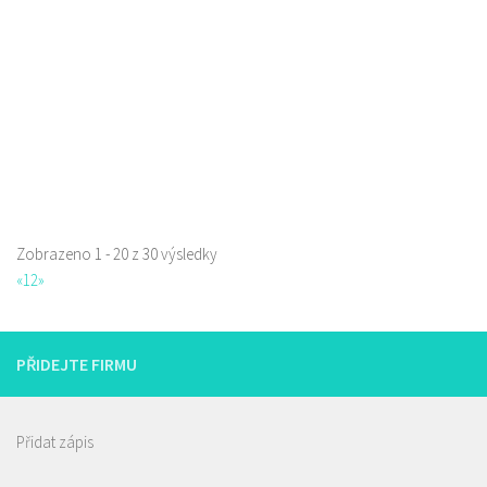
Pivotéka U Veverky
Piva a Pivotéky
Sokolská 253/42, Česká Lípa, Česko
0.17 km
605762460
605762460
Web s objednávkou či nabídkou
Zobrazeno 1 - 20 z 30 výsledky
«
1
2
»
Restaurace Nebe
Restaurace
Prokopa Holého 145/5, Česká Lípa, Česko
PŘIDEJTE FIRMU
725323432
725323432
Web s objednávkou či nabídkou
prodej s sebou a rozvoz
Přidat zápis