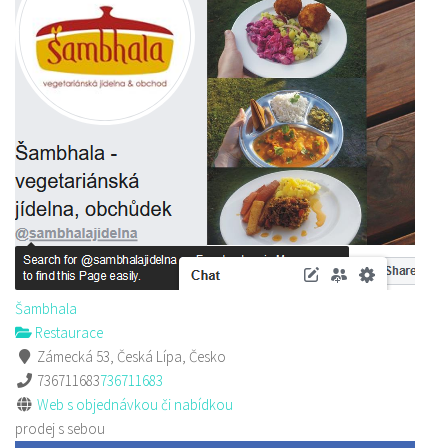
Šambhala
Restaurace
Zámecká 53, Česká Lípa, Česko
736711683
736711683
Web s objednávkou či nabídkou
prodej s sebou