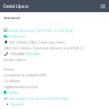
Česká Lípa.cz
Skip to content
RAW MAGIE
Restaurace
Paní Zdislavy 298/1, Česká Lípa, Česko
298/1 Paní Zdislavy
Česká Lípa
Liberecký kraj
470 01
CZ
778529668
778529668
prodej s sebou
Provoz
Vyzvednutí na výdejním místě
Co děláme
vegetariánská kuchyně
Záložka
Jsem majitel a chci spravovat tento Zápis
Recenze