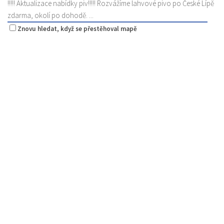
!!!!! Aktualizace nabídky piv!!!!! Rozvážíme lahvové pivo po České Lípě
zdarma, okolí po dohodě. ...
Znovu hledat, když se přestěhoval mapě
La pizzeria Genovese
Restaurace
Sokolská 261/26, Česká Lípa, Česko
731009385
731009385
Web s objednávkou či nabídkou
prodej s sebou