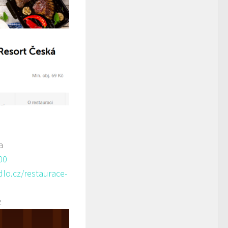
a
00
lo.cz/restaurace-
z