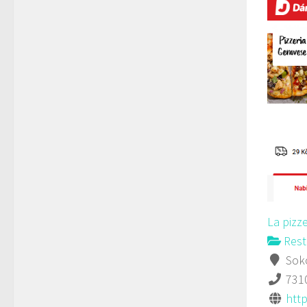
La pizz
Rest
Soko
731
http