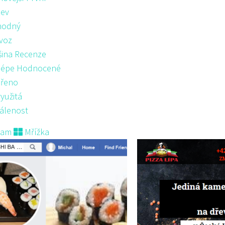
ev
hodný
voz
šina Recenze
lépe Hodnocené
řeno
yužitá
álenost
nam
Mřížka