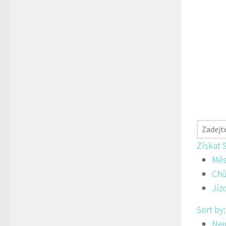
Získat 
Měs
Ch
Jíz
Sort by
Nej