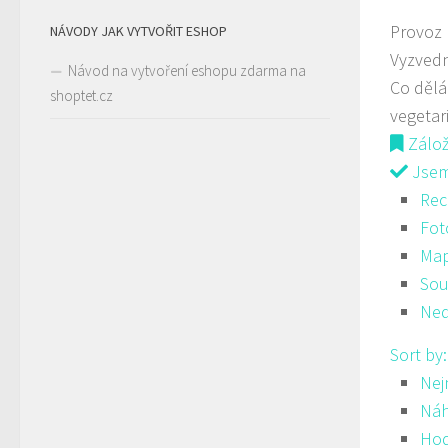
Provoz
NÁVODY JAK VYTVOŘIT ESHOP
Vyzvedn
Návod na vytvoření eshopu zdarma na
Co děl
shoptet.cz
vegetar
Zálo
Jsem 
Rec
Fot
Ma
Sou
Ned
Sort by
Nej
Ná
Hod