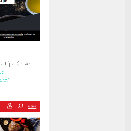
á Lípa, Česko
85
.cz/
z