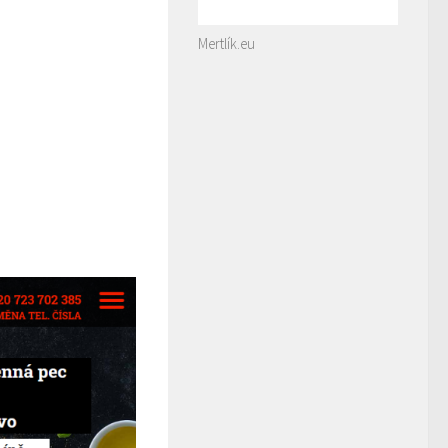
Mertlík.eu