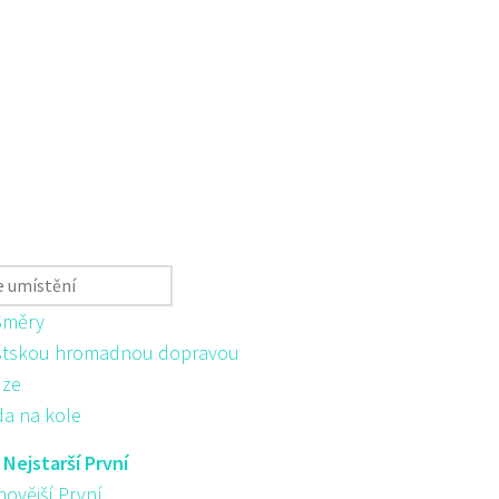
Směry
tskou hromadnou dopravou
ůze
da na kole
:
Nejstarší První
novější První