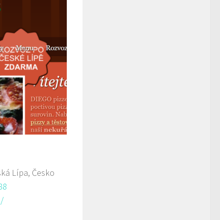
ká Lípa, Česko
88
/