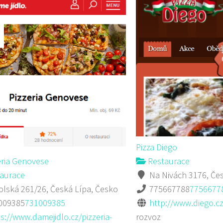
Pizza Diego
eria Genovese
Restaurace
aurace
Na Nivách 3176, Čes
lská 261/26, Česká Lípa, Česko
775667788
7756677
009385
731009385
http://www.diego.cz
s://www.damejidlo.cz/pizzeria-
rozvoz