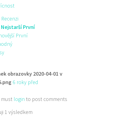
řícnost
 Recenzi
:
Nejstarší První
novější První
hodný
sy
ek obrazovky 2020-04-01 v
5.png
6 roky před
 must
login
to post comments
ji 1 výsledkem