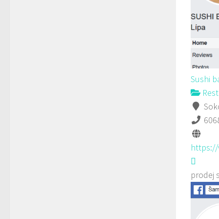
Sushi b
Rest
Soko
606
https:
prodej 