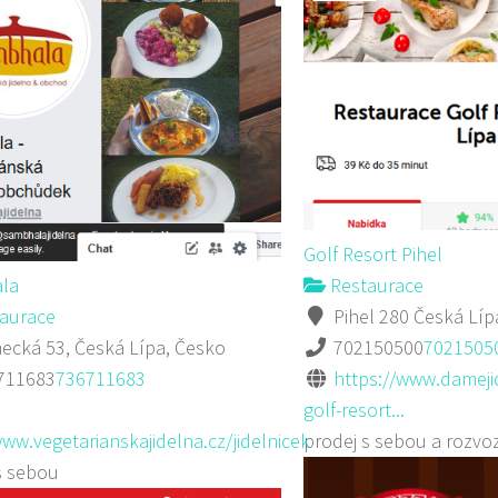
Golf Resort Pihel
la
Restaurace
aurace
Pihel 280 Česká Líp
cká 53, Česká Lípa, Česko
702150500
7021505
711683
736711683
https://www.damejid
golf-resort...
www.vegetarianskajidelna.cz/jidelnicek
prodej s sebou a rozvo
s sebou