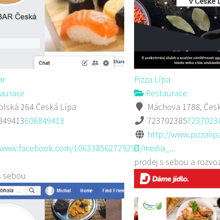
ar
Pizza Lípa
aurace
Restaurace
lská 264 Česká Lípa
Máchova 1788, Česk
849413
606849413
723702385
7237023
http://www.pizzalipa
//www.facebook.com/106338562729293/media_...
prodej s sebou a rozvo
s sebou