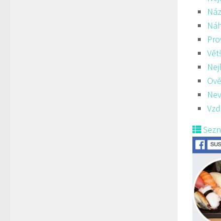
Náz
Ná
Pro
Vět
Nej
Ově
Nev
Vzd
Sez