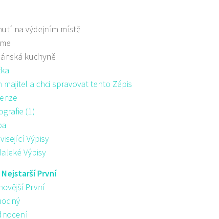
utí na výdejním místě
áme
iánská kuchyně
žka
majitel a chci spravovat tento Zápis
enze
ografie (1)
pa
visející Výpisy
aleké Výpisy
:
Nejstarší První
novější První
hodný
nocení