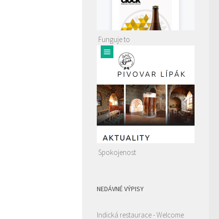
Funguje to
Spokojenost
NEDÁVNÉ VÝPISY
Indická restaurace - Welcome