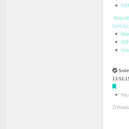
Vst
Napsat
Sort by
Nej
Ná
Hla
Sním
13.52.1
You
Zobrazu