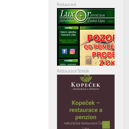
Restaurant
Restaurace Střelák