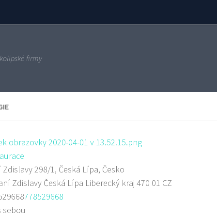
kolipské firmy
GIE
aurace
 Zdislavy 298/1, Česká Lípa, Česko
aní Zdislavy
Česká Lípa
Liberecký kraj
470 01
CZ
529668
778529668
s sebou