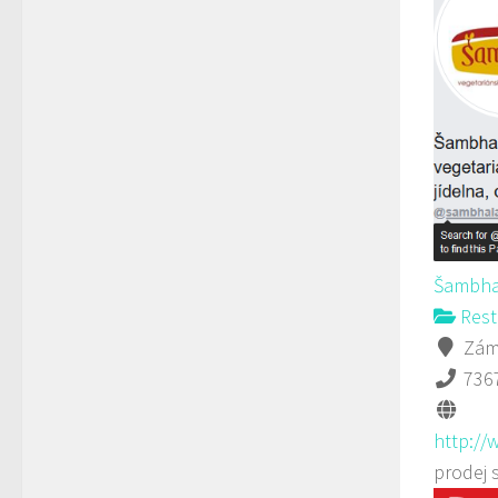
Šambha
Rest
Záme
736
http://
prodej 