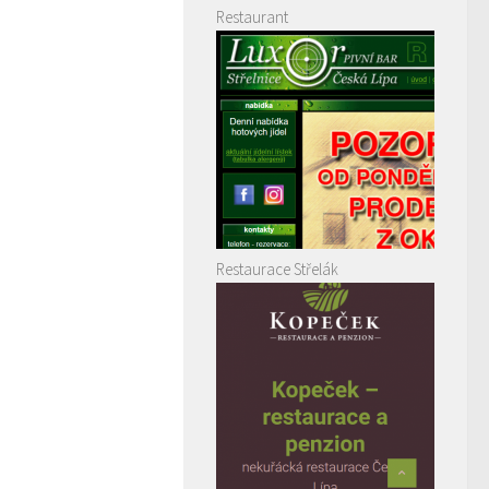
Restaurant
Restaurace Střelák