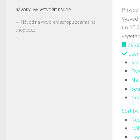
Provoz
NÁVODY JAK VYTVOŘIT ESHOP
Vyzvedn
Návod na vytvoření eshopu zdarma na
Co děl
shoptet.cz
vegetar
Zálo
Jsem 
Rec
Fot
Ma
Sou
Ned
Sort by
Nej
Ná
Hod