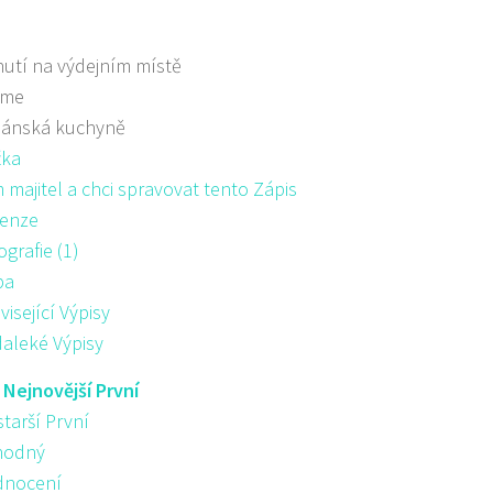
utí na výdejním místě
áme
iánská kuchyně
žka
majitel a chci spravovat tento Zápis
enze
ografie (1)
pa
visející Výpisy
aleké Výpisy
:
Nejnovější První
starší První
hodný
nocení