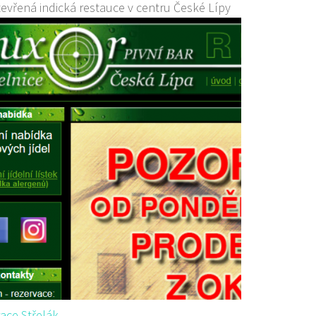
evřená indická restauce v centru České Lípy
ace Střelák