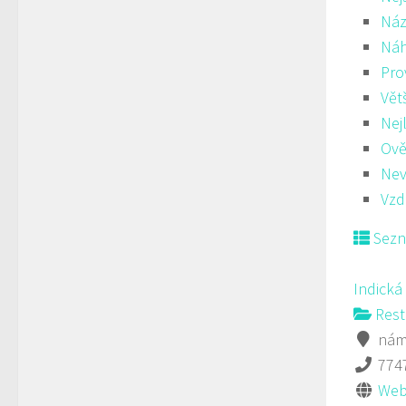
Náz
Ná
Pro
Vět
Nej
Ově
Nev
Vzd
Sez
Indická
Rest
námě
774
Web