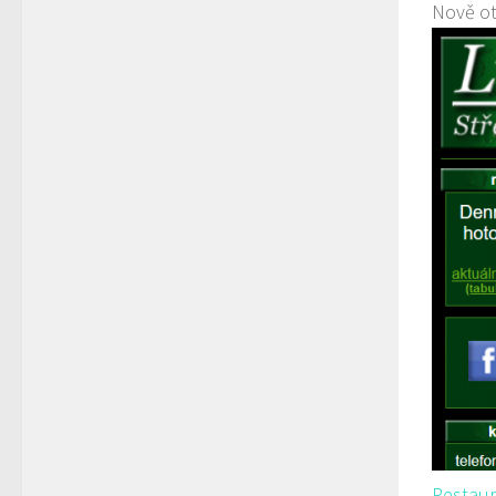
Nově ot
Restaur