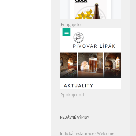
Funguje to
Spokojenost
NEDÁVNÉ VÝPISY
Indická restaurace - Welcome