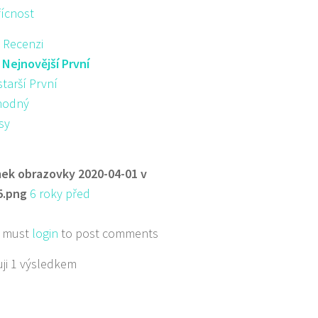
řícnost
 Recenzi
:
Nejnovější První
starší První
hodný
sy
ek obrazovky 2020-04-01 v
5.png
6 roky před
 must
login
to post comments
ji 1 výsledkem