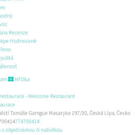
ev
hodný
voz
šina Recenze
lépe Hodnocené
řeno
yužitá
álenost
nam
Mřížka
 restaurace - Welcome Restaurant
aurace
stí Tomáše Garrigue Masaryka 197/30, Česká Lípa, Česko
700414
774700414
 s objednávkou či nabídkou