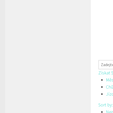
Získat 
Měs
Ch
Jíz
Sort by
Nej