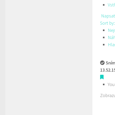
Vst
Napsat
Sort by
Nej
Ná
Hla
Sním
13.52.1
You
Zobrazu