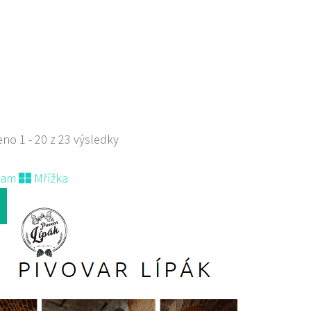
 - restaurace a penzion
aurace
větna 1403/72, Česká Lípa, Česko
 518 303
775 518 303
no 1 - 20 z 23 výsledky
 s objednávkou či nabídkou
nam
Mřížka