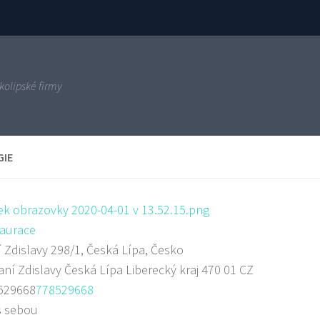
kolipské firmy
GIE
aurace
 Zdislavy 298/1, Česká Lípa, Česko
aní Zdislavy
Česká Lípa
Liberecký kraj
470 01
CZ
529668
778529668
s sebou