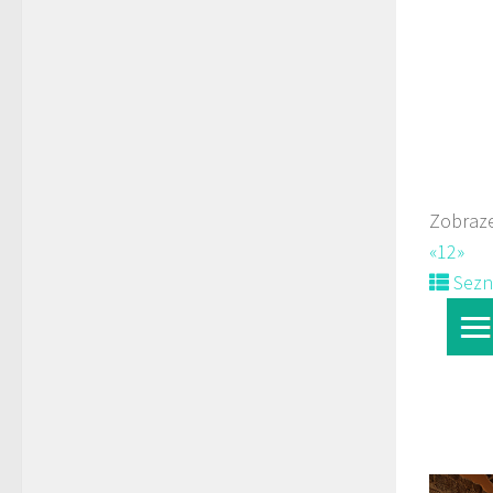
Kopeček
Rest
5. K
775
Zobraze
Web
«
1
2
»
Sez