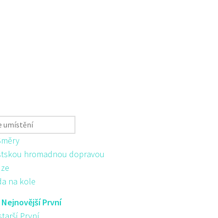
Směry
tskou hromadnou dopravou
ůze
da na kole
:
Nejnovější První
starší První