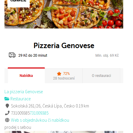
La pizzeria Genovese
Restaurace
Sokolská 261/26, Česká Lípa, Česko
0.19 km
731009385
731009385
Web s objednávkou či nabídkou
prodej s sebou