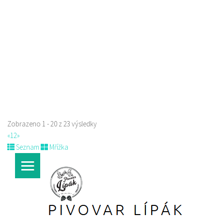
Prokopa Holého 145/5, Česká Lípa, Česko
0.23 km
725323432
725323432
Web s objednávkou či nabídkou
prodej s sebou a rozvoz
Zobrazeno 1 - 20 z 23 výsledky
«
1
2
»
Seznam
Mřížka