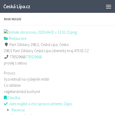
Česká Lípa.cz
Skip to content
RAW MAGIE
Restaurace
Paní Zdislavy 298/1, Česká Lípa, Česko
298/1 Paní Zdislavy
Česká Lípa
Liberecký kraj
470 01
CZ
778529668
778529668
prodej s sebou
Provoz
Vyzvednutí na výdejním místě
Co děláme
vegetariánská kuchyně
Záložka
Jsem majitel a chci spravovat tento Zápis
Recenze