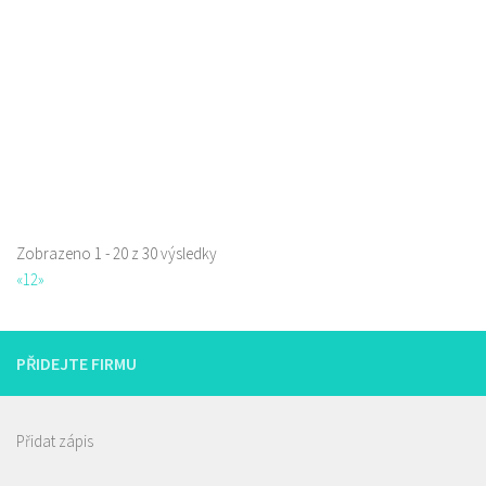
Pivotéka U Veverky
Piva a Pivotéky
Sokolská 253/42, Česká Lípa, Česko
0.17 km
605762460
605762460
Web s objednávkou či nabídkou
Zobrazeno 1 - 20 z 30 výsledky
«
1
2
»
Istanbul kebab & pizza
Restaurace
Jindřicha z Lipé 98, Česká Lípa, Česko
0.31 km
PŘIDEJTE FIRMU
777668871
777668871
Web s objednávkou či nabídkou
prodej s sebou
Přidat zápis
Indická restaurace - Welcome Restaurant