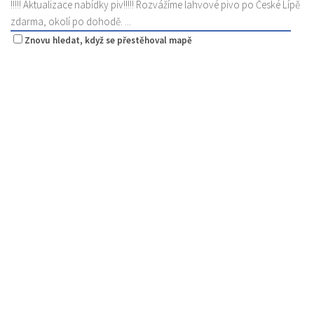
!!!!! Aktualizace nabídky piv!!!!! Rozvážíme lahvové pivo po České Lípě
zdarma, okolí po dohodě. ...
Znovu hledat, když se přestěhoval mapě
Sushi bar
Restaurace
Sokolská 264 Česká Lípa
0.3 km
606849413
606849413
Web s objednávkou či nabídkou
prodej s sebou