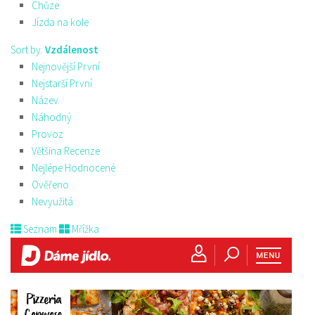
Chůze
Jízda na kole
Sort by:
Vzdálenost
Nejnovější První
Nejstarší První
Název
Náhodný
Provoz
Většina Recenze
Nejlépe Hodnocené
Ověřeno
Nevyužitá
Seznam
Mřížka