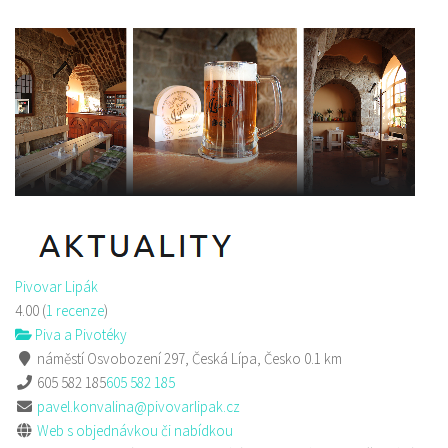
Alex Kebab House
Restaurace
Jindřicha z Lipé 118, Česká Lípa, Česko
0.29 km
777850850
777850850
Web s objednávkou či nabídkou
prodej s sebou
Pivovar Lipák
4.00
(
1 recenze
)
Piva a Pivotéky
náměstí Osvobození 297, Česká Lípa, Česko
0.1 km
605 582 185
605 582 185
pavel.konvalina@pivovarlipak.cz
Web s objednávkou či nabídkou