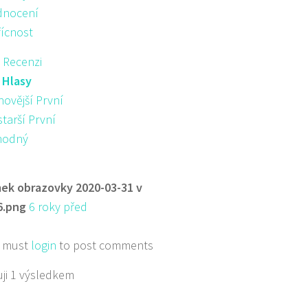
nocení
řícnost
 Recenzi
:
Hlasy
novější První
starší První
hodný
ek obrazovky 2020-03-31 v
6.png
6 roky před
 must
login
to post comments
ji 1 výsledkem