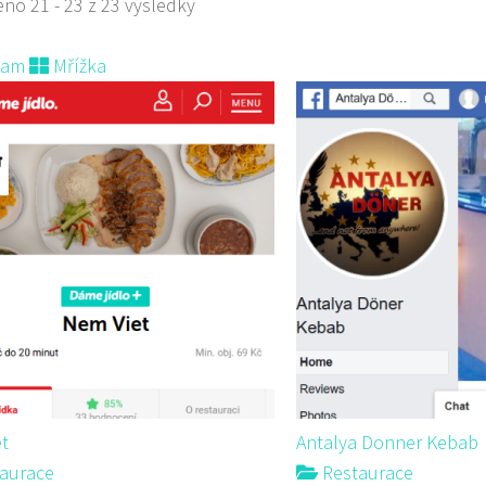
no 21 - 23 z 23 výsledky
nam
Mřížka
t
Antalya Donner Kebab
aurace
Restaurace