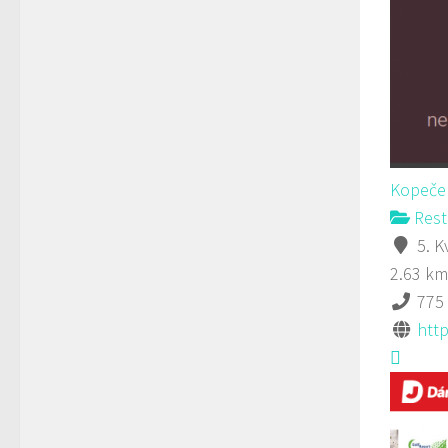
Kopeček
Rest
5. K
2.63 km
775
htt