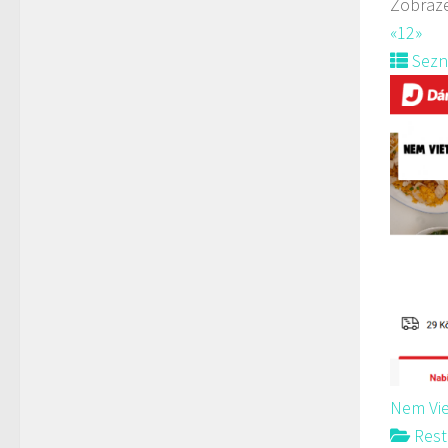
Zobraze
«
1
2
»
Sez
Nem Vie
Rest