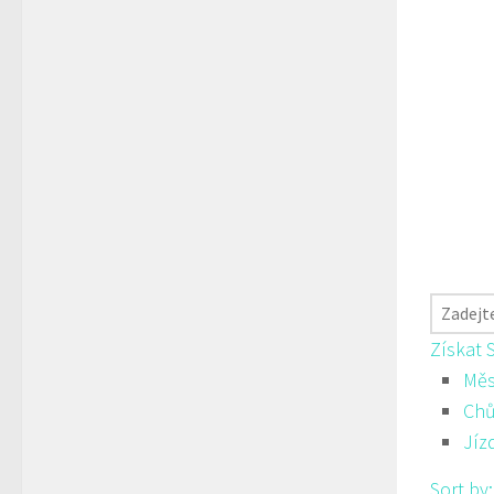
Získat 
Měs
Ch
Jíz
Sort by