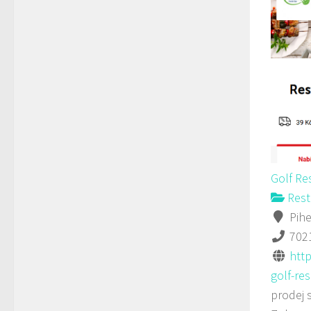
Golf Re
Rest
Pihe
702
http
golf-res
prodej 