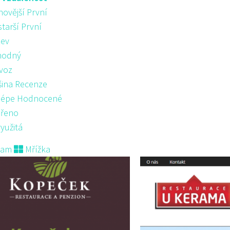
novější První
starší První
ev
hodný
voz
šina Recenze
lépe Hodnocené
řeno
yužitá
nam
Mřížka