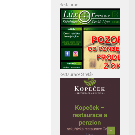
Restaurant
Restaurace Střelák