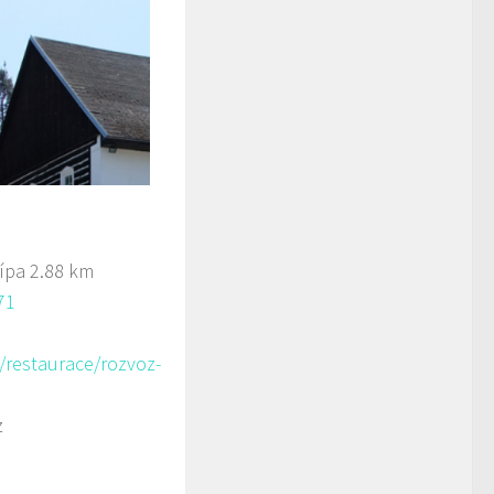
ípa
2.88 km
71
/restaurace/rozvoz-
z