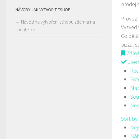
prodej 
NÁVODY JAK VYTVOŘIT ESHOP
Provoz
Návod na vytvoření eshopu zdarma na
Vyzved
shoptet.cz
Co děl
pizza, s
Zálo
Jsem 
Rec
Fot
Ma
Sou
Ned
Sort by
Nej
Ná