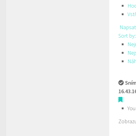
Hod
Vst
Napsat
Sort by
Nej
Nej
Ná
Sním
16.43.1
You
Zobrazu