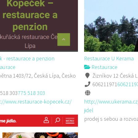
 - restaurace a penzion
Restaurace U Kerama
aurace
Restaurace
větna 1403/72, Česká Lípa, Česko
Žizníkov 12 Česká L
606211971
6062119
 518 303
775 518 303
p://www.restaurace-kopecek.cz/
http://www.ukerama.cz
jidel
prodej s sebou a rozvo