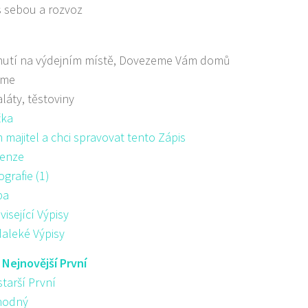
s sebou a rozvoz
nutí na výdejním místě, Dovezeme Vám domů
áme
aláty, těstoviny
žka
majitel a chci spravovat tento Zápis
enze
ografie (1)
pa
visející Výpisy
aleké Výpisy
:
Nejnovější První
starší První
hodný