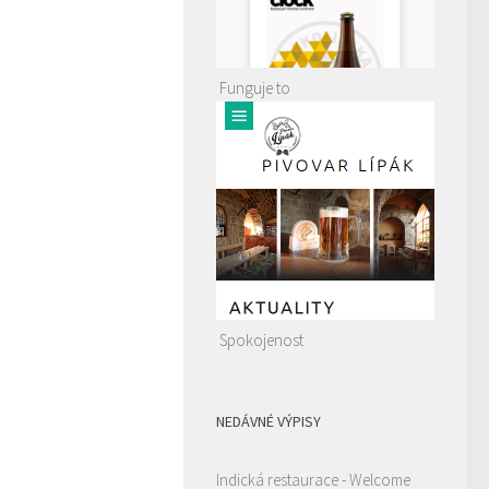
Funguje to
Spokojenost
NEDÁVNÉ VÝPISY
Indická restaurace - Welcome