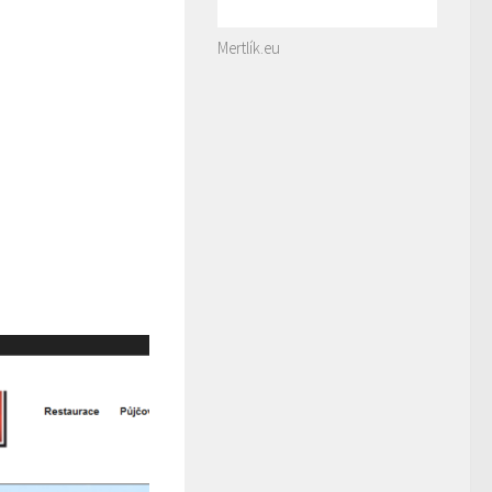
Mertlík.eu