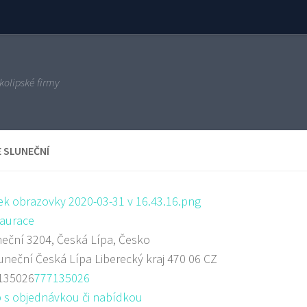
kolipské firmy
E SLUNEČNÍ
aurace
eční 3204, Česká Lípa, Česko
uneční
Česká Lípa
Liberecký kraj
470 06
CZ
135026
777135026
 s objednávkou či nabídkou