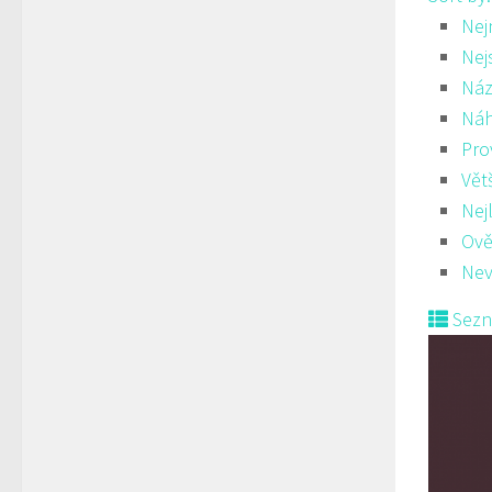
Nej
Nej
Náz
Ná
Pro
Vět
Nej
Ově
Nev
Sez