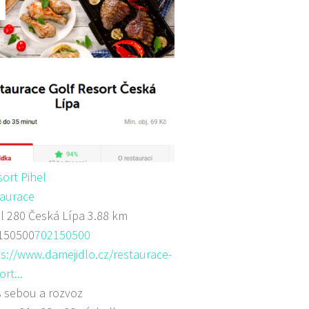
sort Pihel
aurace
l 280 Česká Lípa
3.88 km
150500
702150500
s://www.damejidlo.cz/restaurace-
ort...
s sebou a rozvoz