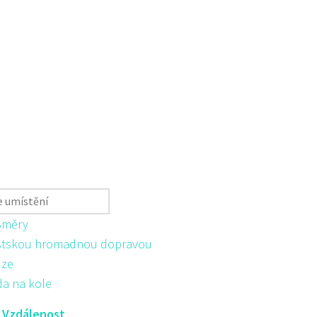
Směry
tskou hromadnou dopravou
ůze
da na kole
:
Vzdálenost