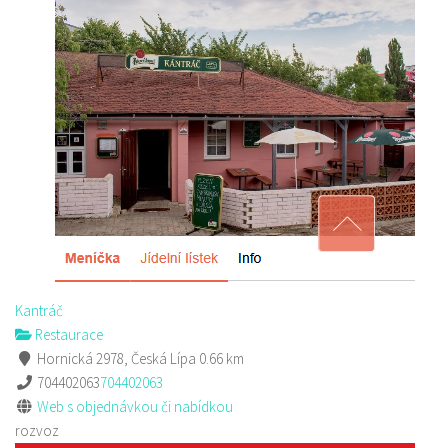
Antalya Donner Kebab
Restaurace
Hrnčířská 2985 Česká Lípa
732204832
732204832
prodej s sebou a rozvoz
Kantráč
Restaurace
Hornická 2978, Česká Lípa
0.66 km
704402063
704402063
Web s objednávkou či nabídkou
rozvoz