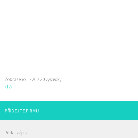
Borská 3218, Česká Lípa, Česko
0.74 km
777668871
777668871
Web s objednávkou či nabídkou
prodej s sebou
Zobrazeno 1 - 20 z 30 výsledky
«
1
2
»
PŘIDEJTE FIRMU
Istanbul kebab
Přidat zápis
Restaurace