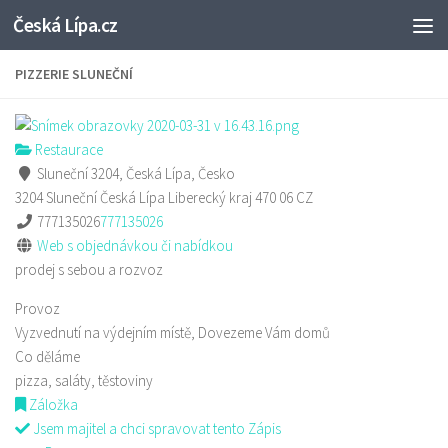
Česká Lípa.cz
Skip to content
PIZZERIE SLUNEČNÍ
Restaurace
Sluneční 3204, Česká Lípa, Česko
3204 Sluneční
Česká Lípa
Liberecký kraj
470 06
CZ
777135026
777135026
Web s objednávkou či nabídkou
prodej s sebou a rozvoz
Provoz
Vyzvednutí na výdejním místě, Dovezeme Vám domů
Co děláme
pizza, saláty, těstoviny
Záložka
Jsem majitel a chci spravovat tento Zápis