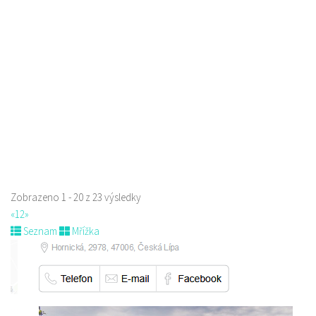
Restaurace
U Synagogy, Česká Lípa, Česko
776336307
776336307
prodej s sebou
Zobrazeno 1 - 20 z 23 výsledky
«
1
2
»
Seznam
Mřížka