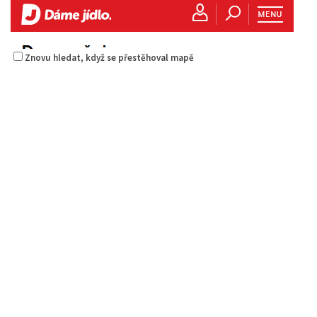
Znovu hledat, když se přestěhoval mapě
Golf Resort Pihel
Restaurace
Pihel 280 Česká Lípa
702150500
702150500
Web s objednávkou či nabídkou
prodej s sebou a rozvoz
Indická restaurace - Welcome Restaurant
Restaurace
náměstí Tomáše Garrigue Masaryka 197/30, Česká Lípa, Česko
774700414
774700414
Web s objednávkou či nabídkou
Istanbul kebab
Nově otevřená indická restauce v centru České Lípy
Restaurace