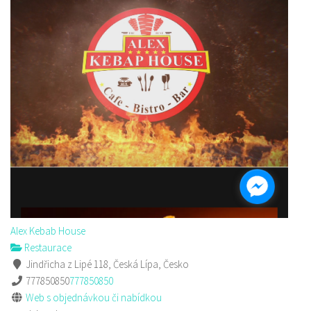
Alex Kebab House
Restaurace
Jindřicha z Lipé 118, Česká Lípa, Česko
777850850
777850850
Web s objednávkou či nabídkou