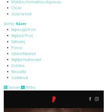
Městskou hromadnou dopravou
Chůze
Jízda na kole
Sort by:
Název
Nejnovější První
Nejstarší První
Náhodný
Provoz
Většina Recenze
Nejlépe Hodnocené
Ověřeno
Nevyužitá
Vzdálenost
Seznam
Mřížka