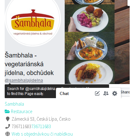
Šambhala
Restaurace
Zámecká 53, Česká Lípa, Česko
736711683
736711683
Web s objednávkou či nabídkou