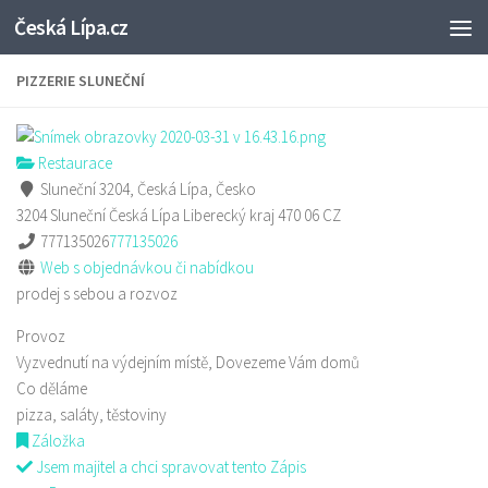
Česká Lípa.cz
Skip to content
PIZZERIE SLUNEČNÍ
Restaurace
Sluneční 3204, Česká Lípa, Česko
3204 Sluneční
Česká Lípa
Liberecký kraj
470 06
CZ
777135026
777135026
Web s objednávkou či nabídkou
prodej s sebou a rozvoz
Provoz
Vyzvednutí na výdejním místě, Dovezeme Vám domů
Co děláme
pizza, saláty, těstoviny
Záložka
Jsem majitel a chci spravovat tento Zápis