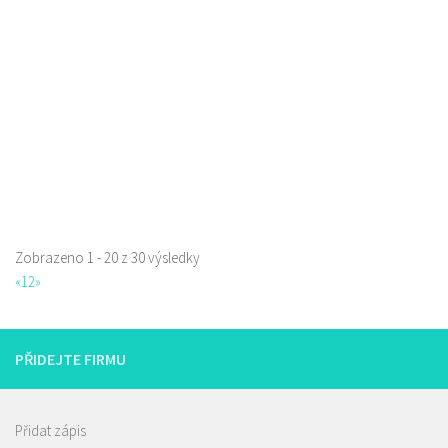
Borská 3218, Česká Lípa, Česko
0.74 km
777668871
777668871
Web s objednávkou či nabídkou
prodej s sebou
Zobrazeno 1 - 20 z 30 výsledky
La pizzeria Genovese
«
1
2
»
Restaurace
Sokolská 261/26, Česká Lípa, Česko
731009385
731009385
PŘIDEJTE FIRMU
Web s objednávkou či nabídkou
prodej s sebou
Přidat zápis