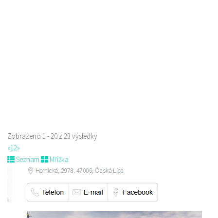
Restaurace
Paní Zdislavy 298/1, Česká Lípa, Česko
778529668
778529668
prodej s sebou
Zobrazeno 1 - 20 z 23 výsledky
«
1
2
»
Seznam
Mřížka