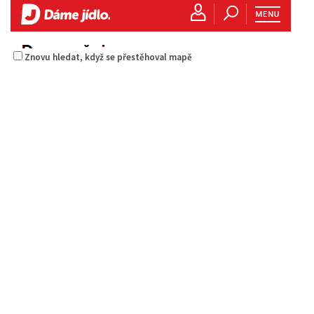
Znovu hledat, když se přestěhoval mapě
Pizza Diego
Restaurace
Na Nivách 3176, Česká Lípa, Česko
775667788
775667788
Web s objednávkou či nabídkou
rozvoz
Istanbul kebab
Restaurace