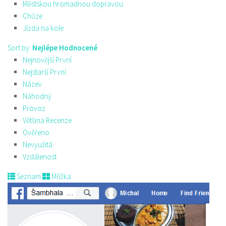
Městskou hromadnou dopravou
Chůze
Jízda na kole
Sort by:
Nejlépe Hodnocené
Nejnovější První
Nejstarší První
Název
Náhodný
Provoz
Většina Recenze
Ověřeno
Nevyužitá
Vzdálenost
Seznam
Mřížka