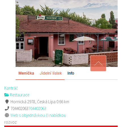
Sushi bar
Restaurace
Sokolská 264 Česká Lípa
606849413
606849413
Web s objednávkou či nabídkou
prodej s sebou
Kantráč
Restaurace
Hornická 2978, Česká Lípa
0.66 km
704402063
704402063
Web s objednávkou či nabídkou
rozvoz