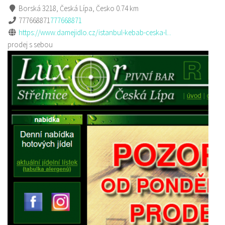
Borská 3218, Česká Lípa, Česko
0.74 km
777668871
777668871
https://www.damejidlo.cz/istanbul-kebab-ceska-l...
prodej s sebou