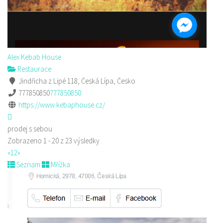
Alex Kebab House
Restaurace
Jindřicha z Lipé 118, Česká Lípa, Česko
777850850
777850850
https://www.kebaphouse.cz/
prodej s sebou
Zobrazeno 1 - 20 z 23 výsledky
«
1
2
»
Seznam
Mřížka