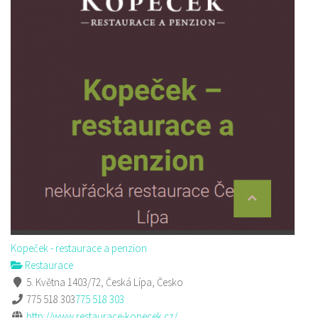
Kopeček - restaurace a penzion
Restaurace
5. Května 1403/72, Česká Lípa, Česko
775 518 303
775 518 303
http://www.restaurace-kopecek.cz/