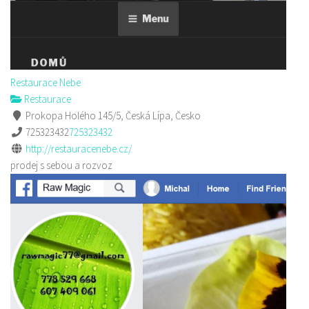
Restaurace Nebe
Restaurace
Prokopa Holého 145/5, Česká Lípa, Česko
725323432
725323432
http://restauracenebe.cz/
prodej s sebou a rozvoz