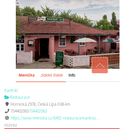
Kantráč
Restaurace
Hornická 2978, Česká Lípa
0.66 km
704402063
704402063
https://www.menicka.cz/6401-restaurace-kantrac....
rozvoz