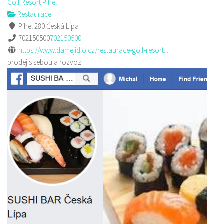
Golf Resort Pihel
Restaurace
Pihel 280 Česká Lípa
702150500
702150500
https://www.damejidlo.cz/restaurace-golf-resort...
prodej s sebou a rozvoz