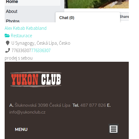
Alex Kebab Kebabland
Restaurace
U Synagogy, Česká Lípa, Česko
776336307
776336307
prodej s sebou