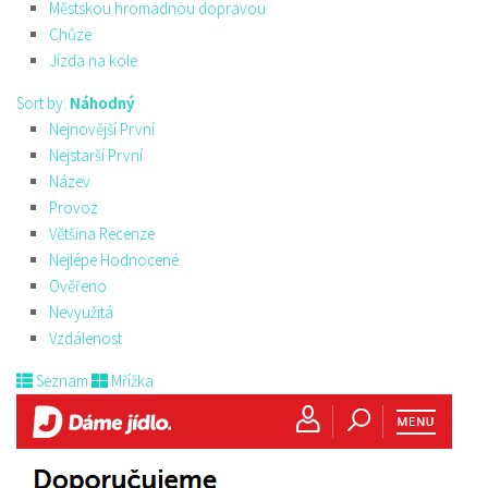
Městskou hromadnou dopravou
Chůze
Jízda na kole
Sort by:
Náhodný
Nejnovější První
Nejstarší První
Název
Provoz
Většina Recenze
Nejlépe Hodnocené
Ověřeno
Nevyužitá
Vzdálenost
Seznam
Mřížka