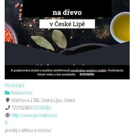
Pizza Lípa
Restaurace
Máchova 1788, Česká Lípa, Česko
723702385
723702385
http://www.pizzalipa.cz/
prodej s sebou a rozvoz