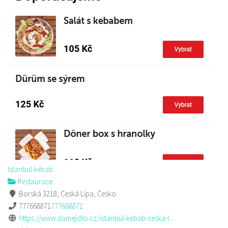
Istanbul kebab
Restaurace
Borská 3218, Česká Lípa, Česko
777668871
777668871
https://www.damejidlo.cz/istanbul-kebab-ceska-l...