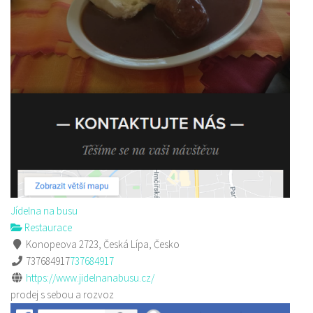
Jídelna na busu
Restaurace
Konopeova 2723, Česká Lípa, Česko
737684917
737684917
https://www.jidelnanabusu.cz/
prodej s sebou a rozvoz