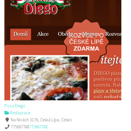
Pizza Diego
Restaurace
Na Nivách 3176, Česká Lípa, Česko
775667788
775667788