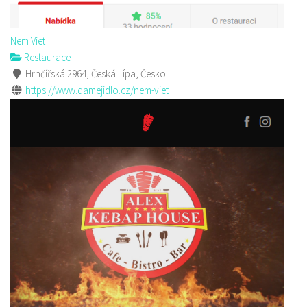
Nem Viet
Restaurace
Hrnčířská 2964, Česká Lípa, Česko
https://www.damejidlo.cz/nem-viet