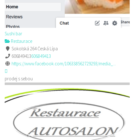
Sushi bar
Restaurace
Sokolská 264 Česká Lípa
606849413
606849413
https://www.facebook.com/106338562729293/media_...
prodej s sebou