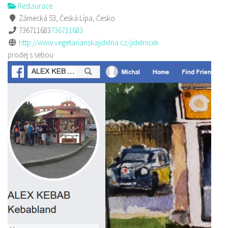
Restaurace
Zámecká 53, Česká Lípa, Česko
736711683
736711683
http://www.vegetarianskajidelna.cz/jidelnicek
prodej s sebou