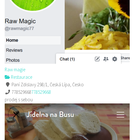
Raw magie
Restaurace
Paní Zdislavy 298/1, Česká Lípa, Česko
778529668
778529668
prodej s sebou