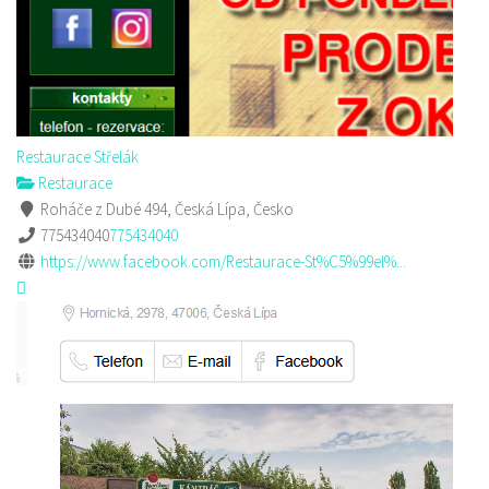
Restaurace Střelák
Restaurace
Roháče z Dubé 494, Česká Lípa, Česko
775434040
775434040
https://www.facebook.com/Restaurace-St%C5%99el%...