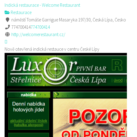
Indická restaurace - Welcome Restaurant
Restaurace
náměstí Tomáše Garrigue Masaryka 197/30, Česká Lípa, Česko
774700414
774700414
http://welcomerestaurant.cz/
Nově otevřená indická restauce v centru České Lípy