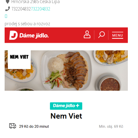
Hrnčířská 2985 Česká Lípa
732204832
732204832
prodej s sebou a rozvoz