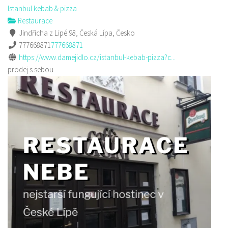
Istanbul kebab & pizza
Restaurace
Jindřicha z Lipé 98, Česká Lípa, Česko
777668871
777668871
https://www.damejidlo.cz/istanbul-kebab-pizza?c...
prodej s sebou