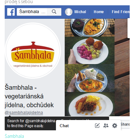
prodej s sebou
Šambhala