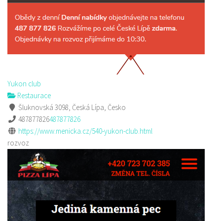
Yukon club
Restaurace
Šluknovská 3098, Česká Lípa, Česko
487877826
487877826
https://www.menicka.cz/540-yukon-club.html
rozvoz