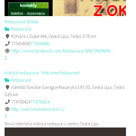
Restaurace Střelák
Restaurace
Roháče z Dubé 494, Česká Lípa, Česko
0.78 km
775434040
775434040
https://www.facebook.com/Restaurace-St%C5%99el%...
Indická restaurace - Welcome Restaurant
Restaurace
náměstí Tomáše Garrigue Masaryka 197/30, Česká Lípa, Česko
0.85 km
774700414
774700414
http://welcomerestaurant.cz/
Nově otevřená indická restauce v centru České Lípy