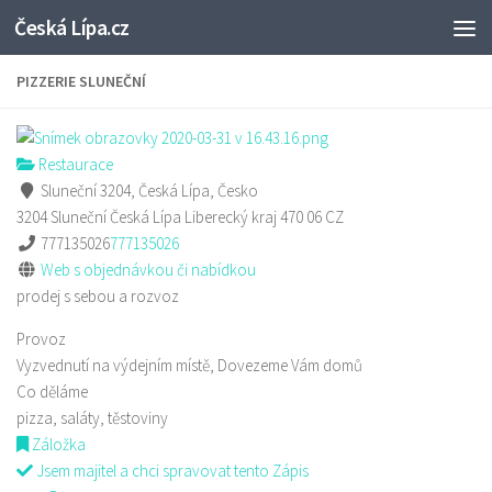
Česká Lípa.cz
Skip to content
PIZZERIE SLUNEČNÍ
Restaurace
Sluneční 3204, Česká Lípa, Česko
3204 Sluneční
Česká Lípa
Liberecký kraj
470 06
CZ
777135026
777135026
Web s objednávkou či nabídkou
prodej s sebou a rozvoz
Provoz
Vyzvednutí na výdejním místě, Dovezeme Vám domů
Co děláme
pizza, saláty, těstoviny
Záložka
Jsem majitel a chci spravovat tento Zápis