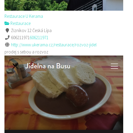
Restaurace U Kerama
Restaurace
Žizníkov 12 Česká Lípa
606211971
606211971
http://www.ukerama.cz/restaurace/rozvoz-jidel
prodej s sebou a rozvoz