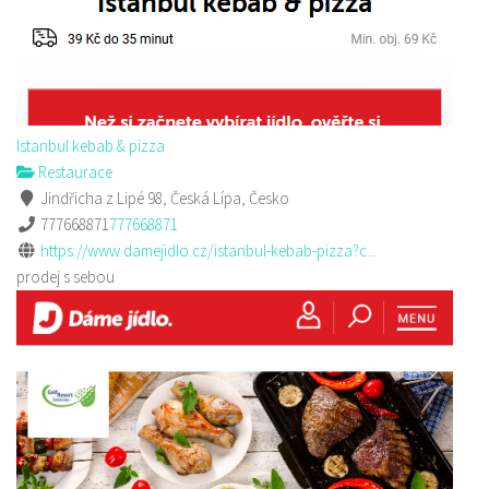
Istanbul kebab & pizza
Restaurace
Jindřicha z Lipé 98, Česká Lípa, Česko
777668871
777668871
https://www.damejidlo.cz/istanbul-kebab-pizza?c...
prodej s sebou