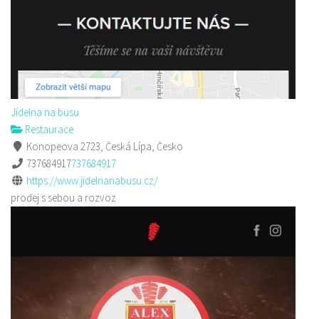
Jídelna na busu
Restaurace
Konopeova 2723, Česká Lípa, Česko
737684917
737684917
https://www.jidelnanabusu.cz/
prodej s sebou a rozvoz