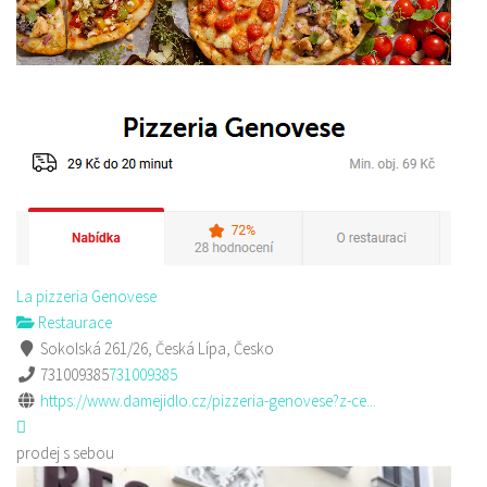
La pizzeria Genovese
Restaurace
Sokolská 261/26, Česká Lípa, Česko
731009385
731009385
https://www.damejidlo.cz/pizzeria-genovese?z-ce...
prodej s sebou