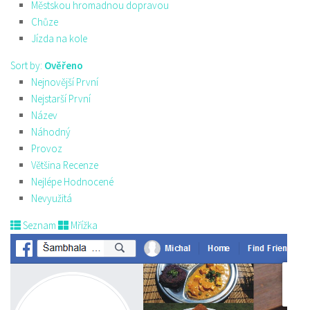
Městskou hromadnou dopravou
Chůze
Jízda na kole
Sort by:
Ověřeno
Nejnovější První
Nejstarší První
Název
Náhodný
Provoz
Většina Recenze
Nejlépe Hodnocené
Nevyužitá
Seznam
Mřížka