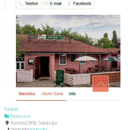
Kantráč
Restaurace
Hornická 2978, Česká Lípa
704402063
704402063