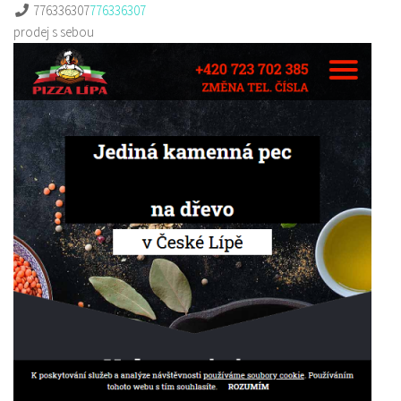
776336307
776336307
prodej s sebou