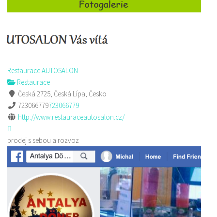
Restaurace AUTOSALON
Restaurace
Česká 2725, Česká Lípa, Česko
723066779
723066779
http://www.restauraceautosalon.cz/
prodej s sebou a rozvoz