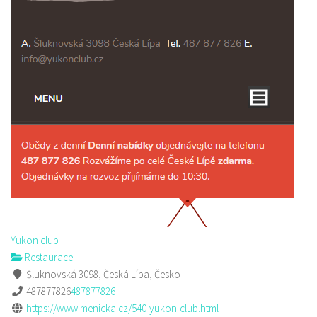
Yukon club
Restaurace
Šluknovská 3098, Česká Lípa, Česko
487877826
487877826
https://www.menicka.cz/540-yukon-club.html