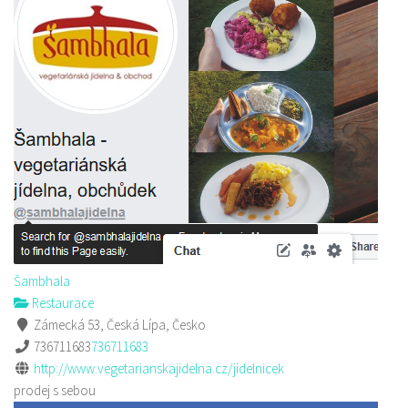
Šambhala
Restaurace
Zámecká 53, Česká Lípa, Česko
736711683
736711683
http://www.vegetarianskajidelna.cz/jidelnicek
prodej s sebou