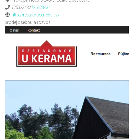
725323432
725323432
http://restauracenebe.cz/
prodej s sebou a rozvoz