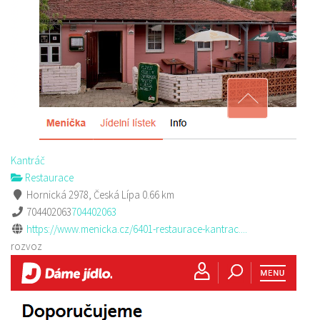
Kantráč
Restaurace
Hornická 2978, Česká Lípa
0.66 km
704402063
704402063
https://www.menicka.cz/6401-restaurace-kantrac....
rozvoz