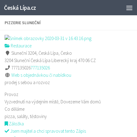
Česká Lípa.cz
Skip to content
PIZZERIE SLUNEČNÍ
Restaurace
Sluneční 3204, Česká Lípa, Česko
3204 Sluneční
Česká Lípa
Liberecký kraj
470 06
CZ
777135026
777135026
Web s objednávkou či nabídkou
prodej s sebou a rozvoz
Provoz
Vyzvednutí na výdejním místě, Dovezeme Vám domů
Co děláme
pizza, saláty, těstoviny
Záložka
Jsem majitel a chci spravovat tento Zápis