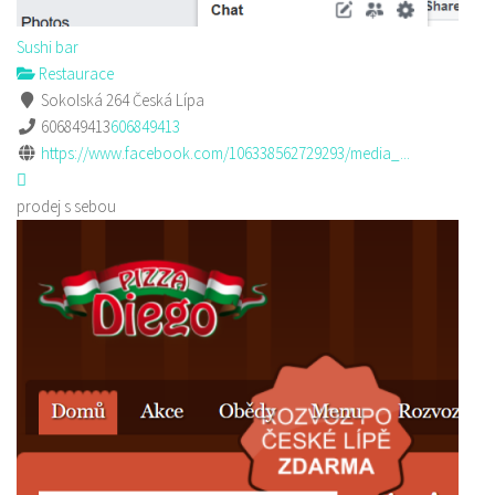
Sushi bar
Restaurace
Sokolská 264 Česká Lípa
606849413
606849413
https://www.facebook.com/106338562729293/media_...
prodej s sebou