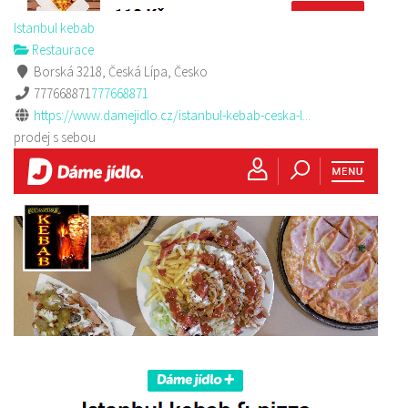
Istanbul kebab
Restaurace
Borská 3218, Česká Lípa, Česko
777668871
777668871
https://www.damejidlo.cz/istanbul-kebab-ceska-l...
prodej s sebou