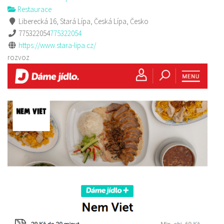
Restaurace
Liberecká 16, Stará Lípa, Česká Lípa, Česko
775322054
775322054
https://www.stara-lipa.cz/
rozvoz