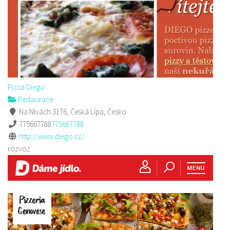
Pizza Diego
Restaurace
Na Nivách 3176, Česká Lípa, Česko
775667788
775667788
http://www.diego.cz/
rozvoz