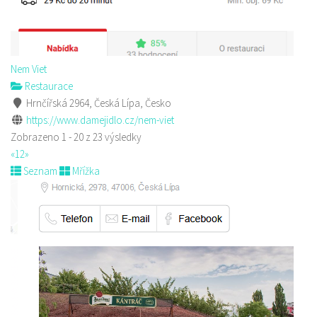
Nem Viet
Restaurace
Hrnčířská 2964, Česká Lípa, Česko
https://www.damejidlo.cz/nem-viet
Zobrazeno 1 - 20 z 23 výsledky
«
1
2
»
Seznam
Mřížka