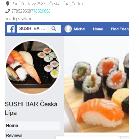
Paní Zdislavy 298/1, Česká Lípa, Česko
778529668
778529668
prodej s sebou