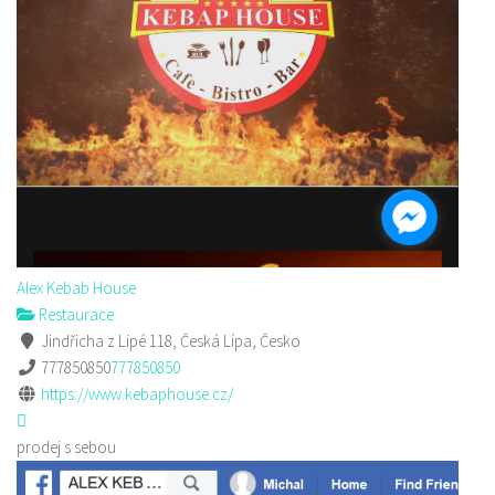
Alex Kebab House
Restaurace
Jindřicha z Lipé 118, Česká Lípa, Česko
777850850
777850850
https://www.kebaphouse.cz/
prodej s sebou