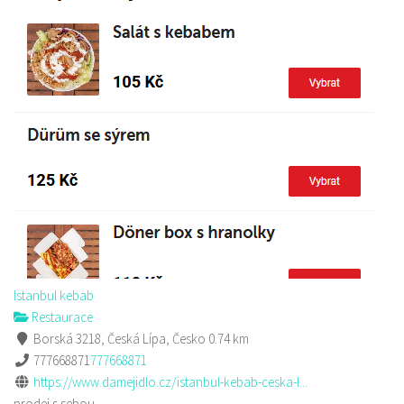
Istanbul kebab
Restaurace
Borská 3218, Česká Lípa, Česko
0.74 km
777668871
777668871
https://www.damejidlo.cz/istanbul-kebab-ceska-l...
prodej s sebou