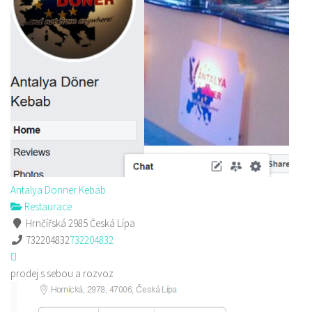
Antalya Donner Kebab
Restaurace
Hrnčířská 2985 Česká Lípa
732204832
732204832
prodej s sebou a rozvoz