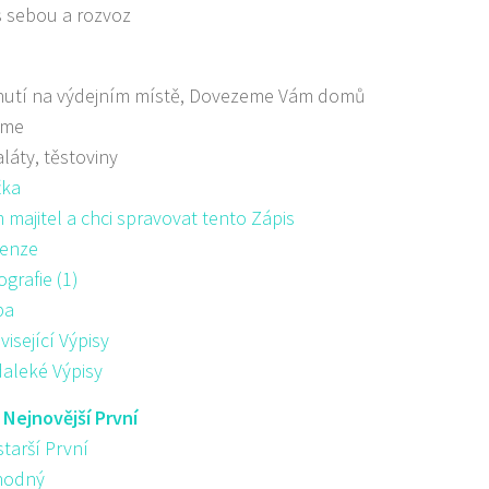
s sebou a rozvoz
nutí na výdejním místě, Dovezeme Vám domů
áme
aláty, těstoviny
žka
majitel a chci spravovat tento Zápis
enze
ografie (1)
pa
visející Výpisy
aleké Výpisy
:
Nejnovější První
starší První
hodný