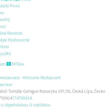
starší První
ev
hodný
voz
šina Recenze
lépe Hodnocené
řeno
yužitá
nam
Mřížka
 restaurace - Welcome Restaurant
aurace
stí Tomáše Garrigue Masaryka 197/30, Česká Lípa, Česko
700414
774700414
 s objednávkou či nabídkou