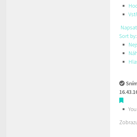
Hod
Vst
Napsat
Sort by
Nej
Ná
Hla
Sním
16.43.1
You
Zobrazu