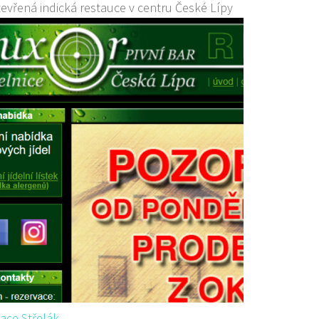
evřená indická restauce v centru České Lípy
ace Střelák