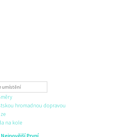
Směry
tskou hromadnou dopravou
ůze
da na kole
:
Nejnovější První