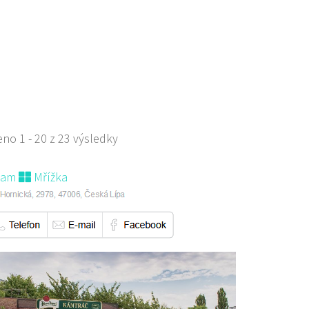
 - restaurace a penzion
aurace
větna 1403/72, Česká Lípa, Česko
 518 303
775 518 303
no 1 - 20 z 23 výsledky
 s objednávkou či nabídkou
nam
Mřížka