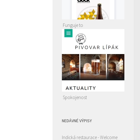
Funguje to
Spokojenost
NEDÁVNÉ VÝPISY
Indická restaurace - Welcome