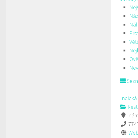
Nej
Náz
Ná
Pro
Vět
Nej
Ově
Nev
Sez
Indická
Rest
námě
774
Web