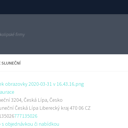
kolipské firmy
E SLUNEČNÍ
aurace
eční 3204, Česká Lípa, Česko
uneční
Česká Lípa
Liberecký kraj
470 06
CZ
135026
777135026
 s objednávkou či nabídkou