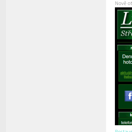
Nově ot
Restaur