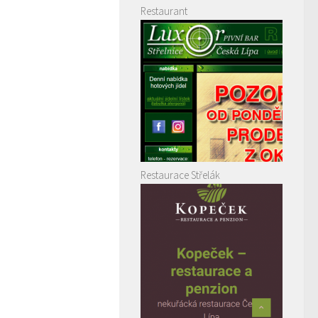
Restaurant
Restaurace Střelák