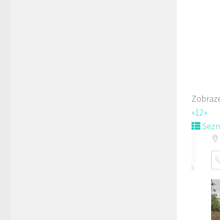
Kopeček
Rest
5. K
775
Zobraze
Web
«
1
2
»
Sez