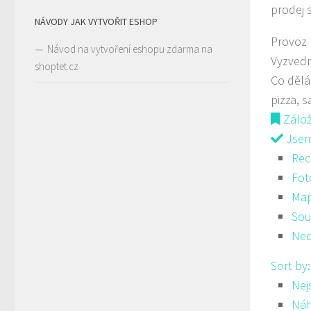
prodej 
NÁVODY JAK VYTVOŘIT ESHOP
Provoz
Návod na vytvoření eshopu zdarma na
Vyzved
shoptet.cz
Co děl
pizza, s
Zálo
Jsem 
Rec
Fot
Ma
Sou
Ned
Sort by
Nej
Ná