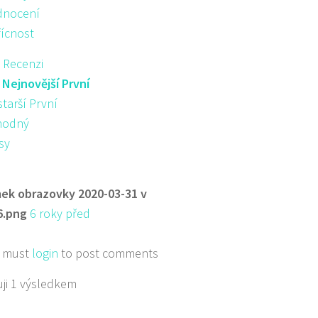
nocení
řícnost
 Recenzi
:
Nejnovější První
starší První
hodný
sy
ek obrazovky 2020-03-31 v
6.png
6 roky před
 must
login
to post comments
ji 1 výsledkem