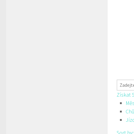
Získat 
Měs
Ch
Jíz
Sort by