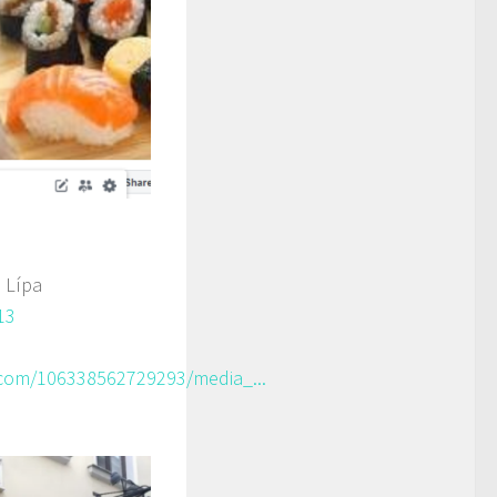
 Lípa
13
com/106338562729293/media_...