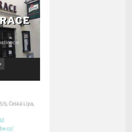
/5, Česká Lípa,
32
be.cz/