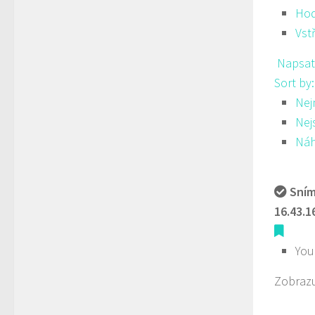
Hod
Vst
Napsat
Sort by
Nej
Nej
Ná
Sním
16.43.1
You
Zobrazu