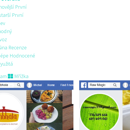
novější První
starší První
ev
hodný
voz
šina Recenze
lépe Hodnocené
yužitá
nam
Mřížka