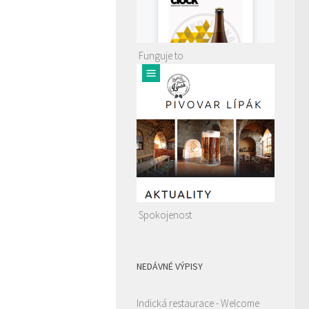
Funguje to
Spokojenost
NEDÁVNÉ VÝPISY
Indická restaurace - Welcome