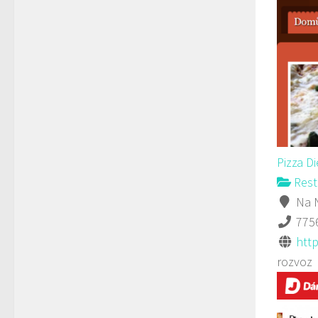
Pizza D
Rest
Na N
775
http
rozvoz