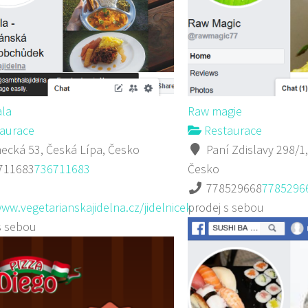
la
Raw magie
aurace
Restaurace
cká 53, Česká Lípa, Česko
Paní Zdislavy 298/1,
711683
736711683
Česko
778529668
7785296
www.vegetarianskajidelna.cz/jidelnicek
prodej s sebou
s sebou