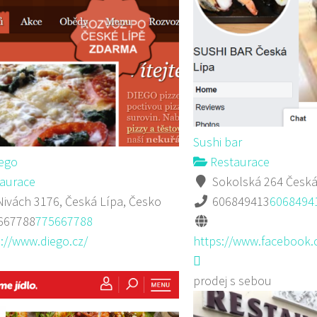
Sushi bar
iego
Restaurace
aurace
Sokolská 264 Česká
ivách 3176, Česká Lípa, Česko
606849413
6068494
667788
775667788
://www.diego.cz/
https://www.facebook.
prodej s sebou