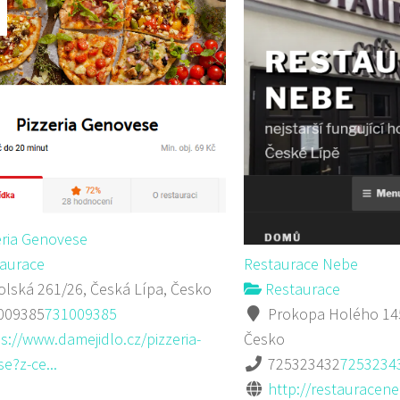
eria Genovese
aurace
Restaurace Nebe
lská 261/26, Česká Lípa, Česko
Restaurace
009385
731009385
Prokopa Holého 145
s://www.damejidlo.cz/pizzeria-
Česko
e?z-ce...
725323432
7253234
http://restauracene