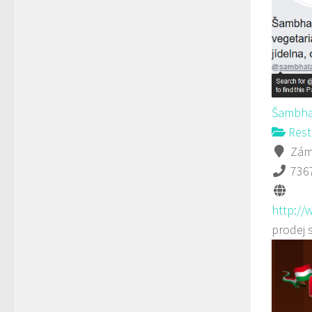
Šambha
Rest
Záme
736
http://
prodej 