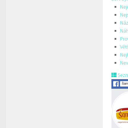
Nej
Nej
Náz
Ná
Pro
Vět
Nej
Nev
Sez