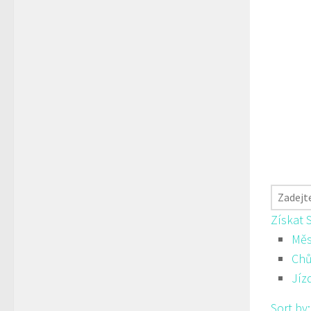
Získat 
Měs
Ch
Jíz
Sort by