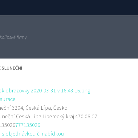
kolipské firmy
E SLUNEČNÍ
aurace
eční 3204, Česká Lípa, Česko
uneční
Česká Lípa
Liberecký kraj
470 06
CZ
135026
777135026
 s objednávkou či nabídkou