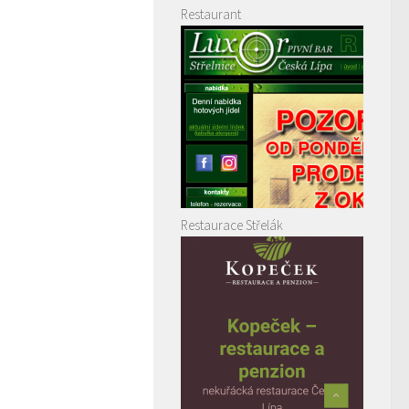
Restaurant
Restaurace Střelák