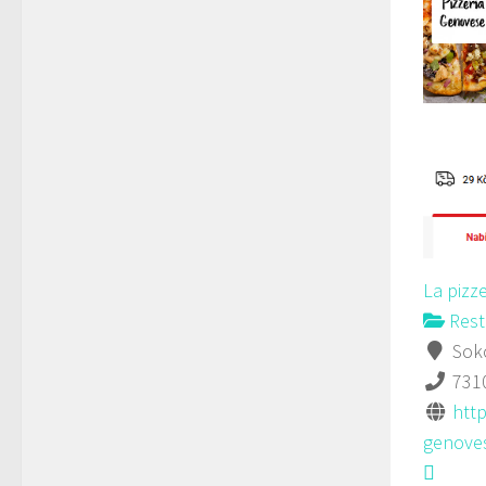
La pizz
Rest
Soko
731
http
genoves