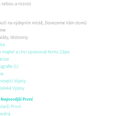
s sebou a rozvoz
nutí na výdejním místě, Dovezeme Vám domů
áme
aláty, těstoviny
žka
majitel a chci spravovat tento Zápis
enze
ografie (1)
pa
visející Výpisy
aleké Výpisy
:
Nejnovější První
starší První
hodný