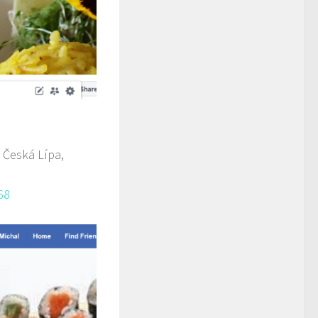
 Česká Lípa,
68