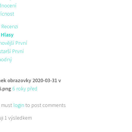
nocení
řícnost
 Recenzi
:
Hlasy
novější První
starší První
hodný
ek obrazovky 2020-03-31 v
6.png
6 roky před
 must
login
to post comments
ji 1 výsledkem