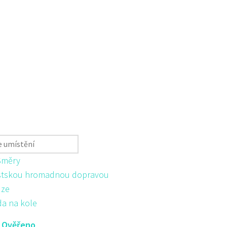
Směry
tskou hromadnou dopravou
ůze
da na kole
:
Ověřeno