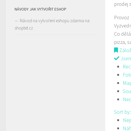
prodej 
NÁVODY JAK VYTVOŘIT ESHOP
Provoz
Návod na vytvoření eshopu zdarma na
Vyzved
shoptet.cz
Co děl
pizza, s
Zálo
Jsem 
Rec
Fot
Ma
Sou
Ned
Sort by
Nej
Ná