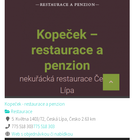
Kopeček - restaurace a penzion
Restaurace
5. Května 1403/72, Česká Lípa, Česko
2.63 km
775 518 303
775 518 303
Web s objednávkou či nabídkou