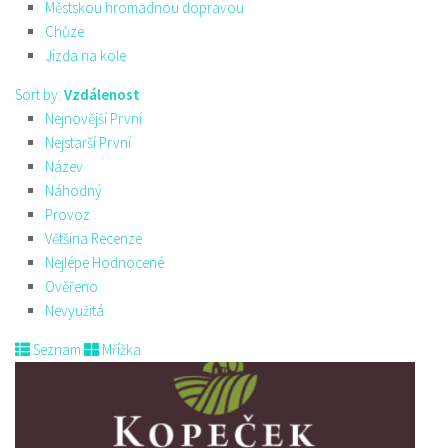
Městskou hromadnou dopravou
Chůze
Jízda na kole
Sort by:
Vzdálenost
Nejnovější První
Nejstarší První
Název
Náhodný
Provoz
Většina Recenze
Nejlépe Hodnocené
Ověřeno
Nevyužitá
Seznam
Mřížka