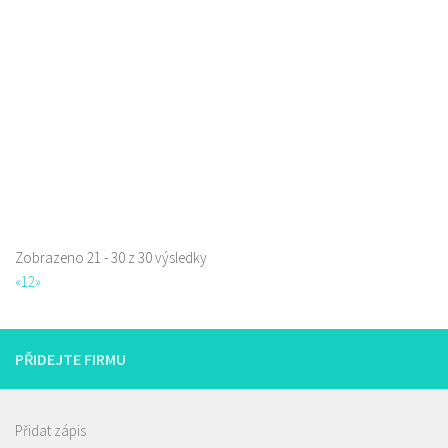
prodej s sebou a rozvoz
Zobrazeno 21 - 30 z 30 výsledky
«
1
2
»
PŘIDEJTE FIRMU
Přidat zápis
Restaurace AUTOSALON