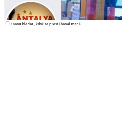
Znovu hledat, když se přestěhoval mapě
Antalya Donner Kebab
Restaurace
Hrnčířská 2985 Česká Lípa
1.41 km
732204832
732204832