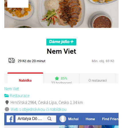
Golf Resort Pihel
Restaurace
Pihel 280 Česká Lípa
3.88 km
702150500
702150500
Web s objednávkou či nabídkou
prodej s sebou a rozvoz
Nem Viet
Restaurace
Hrnčířská 2964, Česká Lípa, Česko
1.34 km
Web s objednávkou či nabídkou