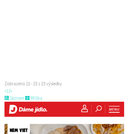
Žizníkov 12 Česká Lípa
2.88 km
606211971
606211971
Web s objednávkou či nabídkou
prodej s sebou a rozvoz
Zobrazeno 21 - 23 z 23 výsledky
«
1
2
»
Seznam
Mřížka