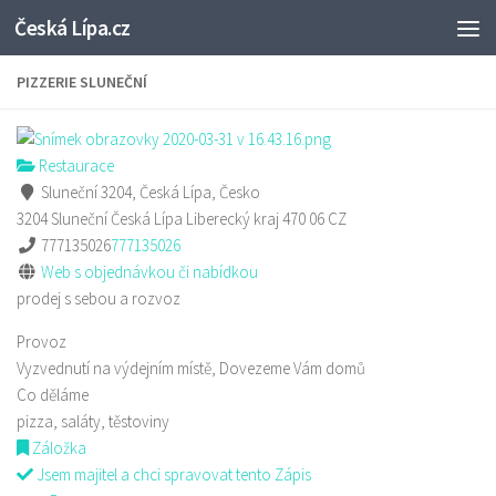
Česká Lípa.cz
Skip to content
PIZZERIE SLUNEČNÍ
Restaurace
Sluneční 3204, Česká Lípa, Česko
3204 Sluneční
Česká Lípa
Liberecký kraj
470 06
CZ
777135026
777135026
Web s objednávkou či nabídkou
prodej s sebou a rozvoz
Provoz
Vyzvednutí na výdejním místě, Dovezeme Vám domů
Co děláme
pizza, saláty, těstoviny
Záložka
Jsem majitel a chci spravovat tento Zápis