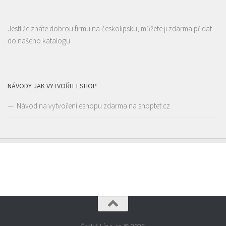
Restaurace
Česká 2725, Česká Lípa, Česko
1.64 km
Jestliže znáte dobrou firmu na českolipsku, můžete ji zdarma přidat
723066779
723066779
do našeno katalogu
Web s objednávkou či nabídkou
prodej s sebou a rozvoz
NÁVODY JAK VYTVOŘIT ESHOP
Návod na vytvoření eshopu zdarma na shoptet.cz