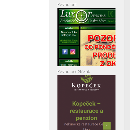
Restaurant
Restaurace Střelák