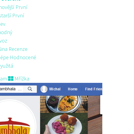
novější První
starší První
ev
hodný
voz
šina Recenze
lépe Hodnocené
yužitá
nam
Mřížka