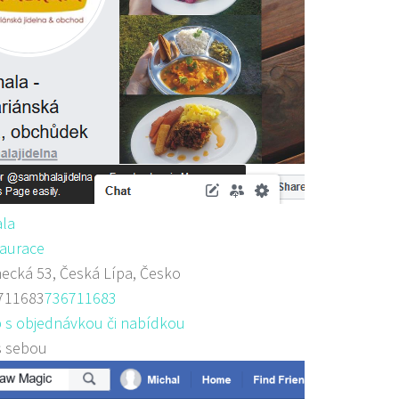
la
aurace
cká 53, Česká Lípa, Česko
711683
736711683
 s objednávkou či nabídkou
s sebou