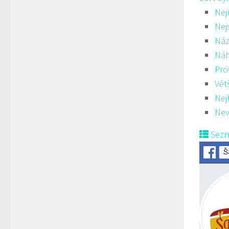
Nej
Nej
Náz
Ná
Pro
Vět
Nej
Nev
Sez