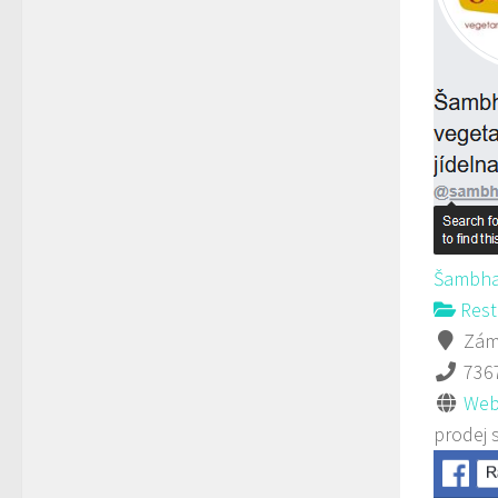
Šambha
Rest
Záme
736
Web
prodej 