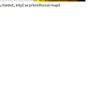
 hledat, když se přestěhoval mapě
gie
aurace
 Zdislavy 298/1, Česká Lípa, Česko