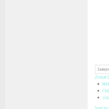
Získat 
Měs
Ch
Jíz
Sort by