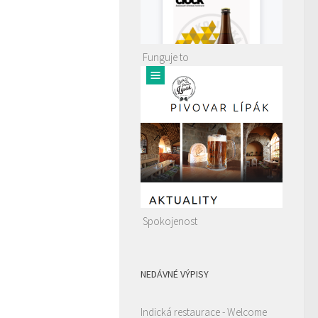
Funguje to
Spokojenost
NEDÁVNÉ VÝPISY
Indická restaurace - Welcome