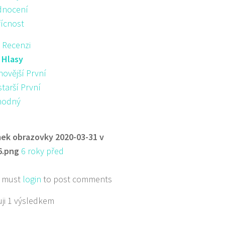
nocení
řícnost
 Recenzi
:
Hlasy
novější První
starší První
hodný
ek obrazovky 2020-03-31 v
6.png
6 roky před
 must
login
to post comments
ji 1 výsledkem