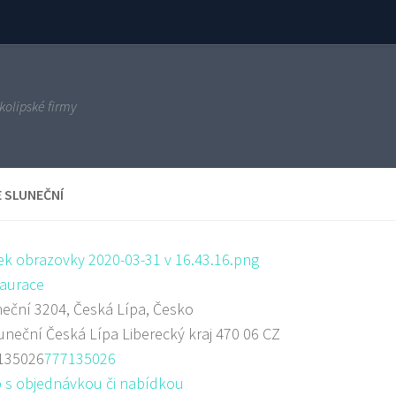
kolipské firmy
E SLUNEČNÍ
aurace
eční 3204, Česká Lípa, Česko
uneční
Česká Lípa
Liberecký kraj
470 06
CZ
135026
777135026
 s objednávkou či nabídkou