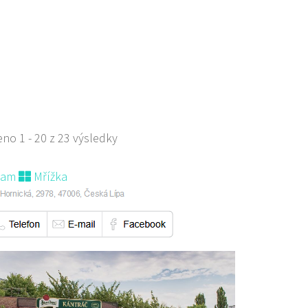
529668
778529668
s sebou
no 1 - 20 z 23 výsledky
nam
Mřížka