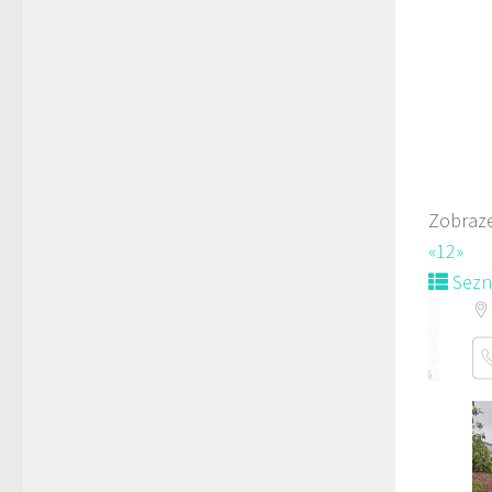
778
prodej 
Zobraze
«
1
2
»
Sez