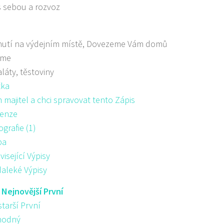
s sebou a rozvoz
nutí na výdejním místě, Dovezeme Vám domů
áme
aláty, těstoviny
žka
majitel a chci spravovat tento Zápis
enze
ografie (1)
pa
visející Výpisy
aleké Výpisy
:
Nejnovější První
starší První
hodný