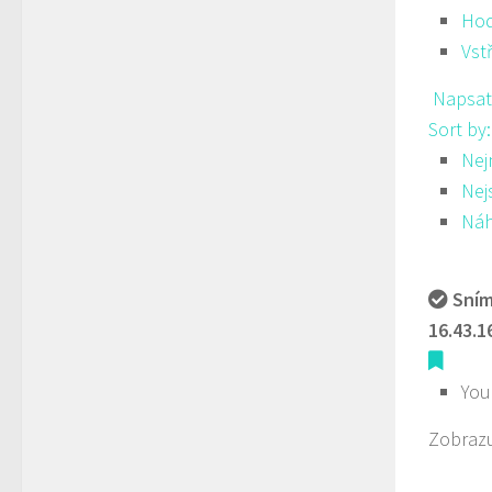
Hod
Vst
Napsat
Sort by
Nej
Nej
Ná
Sním
16.43.1
You
Zobrazu