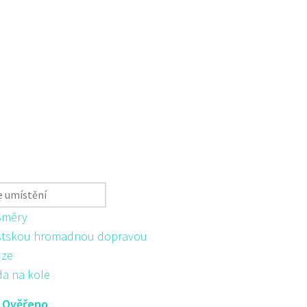
Směry
tskou hromadnou dopravou
ůze
da na kole
:
Ověřeno