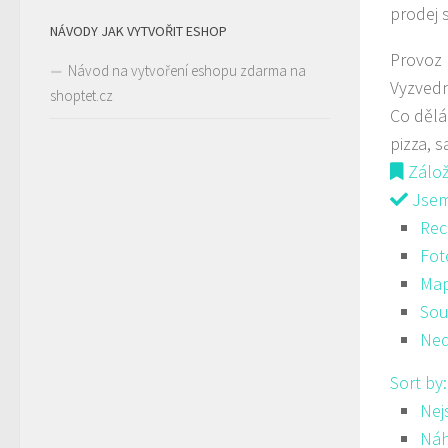
prodej 
NÁVODY JAK VYTVOŘIT ESHOP
Provoz
Návod na vytvoření eshopu zdarma na
Vyzved
shoptet.cz
Co děl
pizza, s
Zálo
Jsem 
Rec
Fot
Ma
Sou
Ned
Sort by
Nej
Ná