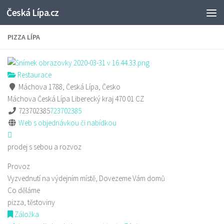
Česká Lípa.cz
Skip to content
PIZZA LÍPA
Restaurace
Máchova 1788, Česká Lípa, Česko
Máchova
Česká Lípa
Liberecký kraj
470 01
CZ
723702385
723702385
Web s objednávkou či nabídkou
prodej s sebou a rozvoz
Provoz
Vyzvednutí na výdejním místě, Dovezeme Vám domů
Co děláme
pizza, těstoviny
Záložka