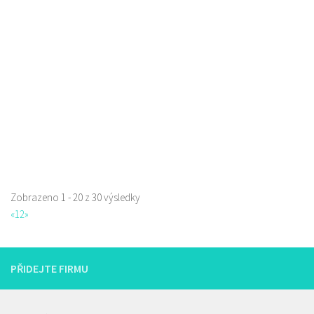
Pneuservisy
Svárovská 3409, Česká Lípa, Česko
0.39 km
602 138 777
602 138 777
servis@mertlik.eu
Web s objednávkou či nabídkou
Zobrazeno 1 - 20 z 30 výsledky
«
1
2
»
Istanbul kebab
Restaurace
Borská 3218, Česká Lípa, Česko
PŘIDEJTE FIRMU
777668871
777668871
Web s objednávkou či nabídkou
prodej s sebou