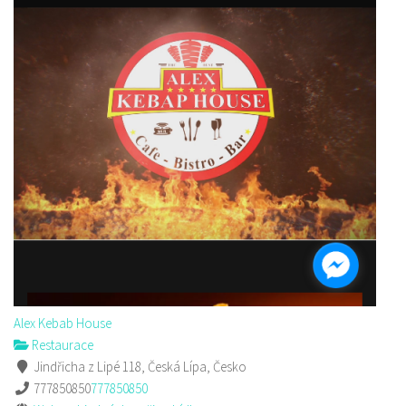
Alex Kebab House
Restaurace
Jindřicha z Lipé 118, Česká Lípa, Česko
777850850
777850850