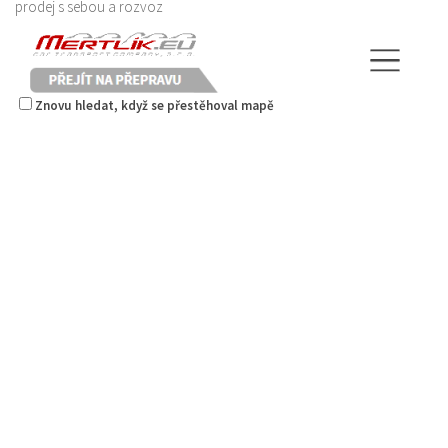
prodej s sebou a rozvoz
Znovu hledat, když se přestěhoval mapě
Restaurace Stará Lípa
Restaurace
Liberecká 16, Stará Lípa, Česká Lípa, Česko
775322054
775322054
Web s objednávkou či nabídkou
rozvoz
Mertlík.eu