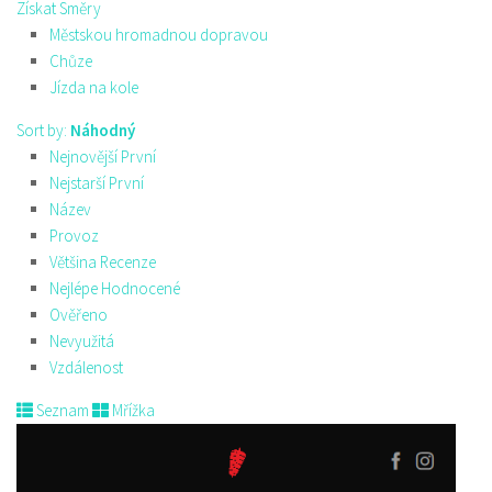
Získat Směry
Městskou hromadnou dopravou
Chůze
Jízda na kole
Sort by:
Náhodný
Nejnovější První
Nejstarší První
Název
Provoz
Většina Recenze
Nejlépe Hodnocené
Ověřeno
Nevyužitá
Vzdálenost
Seznam
Mřížka