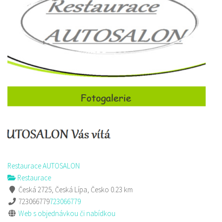
Pizza Diego
Restaurace
Na Nivách 3176, Česká Lípa, Česko
775667788
775667788
Web s objednávkou či nabídkou
rozvoz
Restaurace AUTOSALON
Restaurace
Česká 2725, Česká Lípa, Česko
0.23 km
723066779
723066779
Web s objednávkou či nabídkou