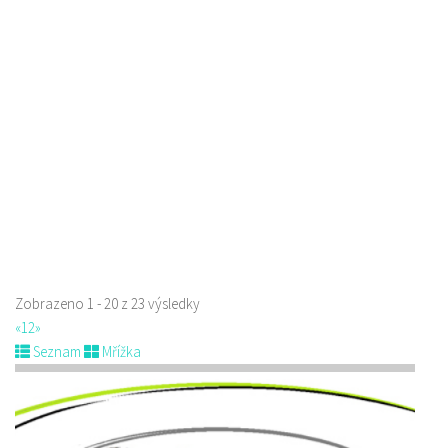
Restaurace Nebe
Restaurace
Prokopa Holého 145/5, Česká Lípa, Česko
725323432
725323432
Web s objednávkou či nabídkou
prodej s sebou a rozvoz
Zobrazeno 1 - 20 z 23 výsledky
«
1
2
»
Seznam
Mřížka