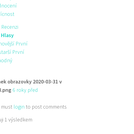
nocení
řícnost
 Recenzi
:
Hlasy
novější První
starší První
hodný
ek obrazovky 2020-03-31 v
8.png
6 roky před
 must
login
to post comments
ji 1 výsledkem