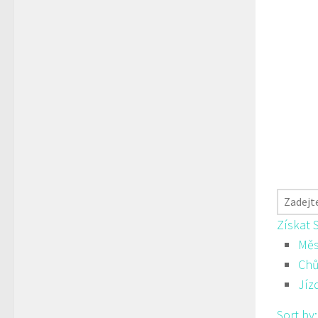
Získat 
Měs
Ch
Jíz
Sort by