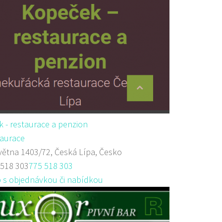
 - restaurace a penzion
aurace
větna 1403/72, Česká Lípa, Česko
 518 303
775 518 303
 s objednávkou či nabídkou