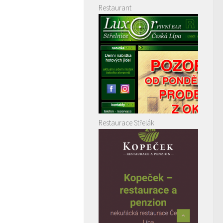
Restaurant
Restaurace Střelák