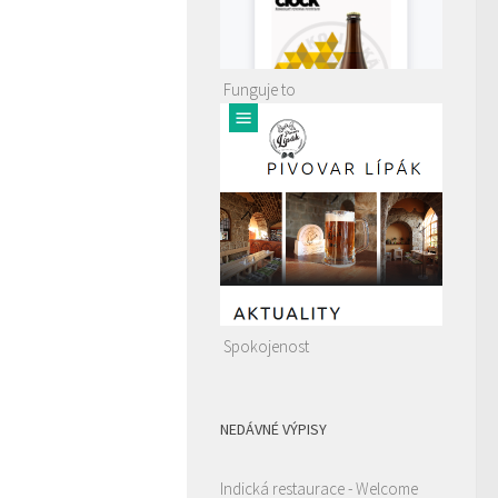
Funguje to
Spokojenost
NEDÁVNÉ VÝPISY
Indická restaurace - Welcome