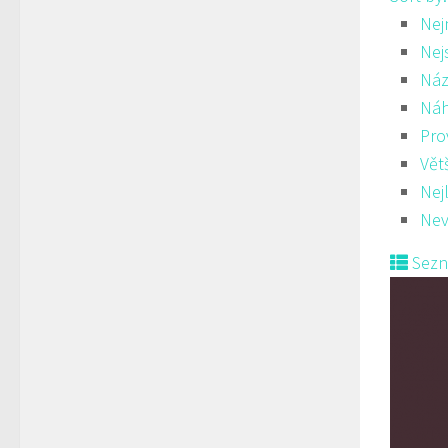
Nej
Nej
Náz
Ná
Pro
Vět
Nej
Nev
Sez