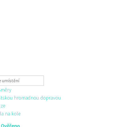
Směry
tskou hromadnou dopravou
ůze
da na kole
:
Ověřeno