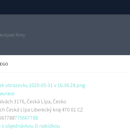
kolipské firmy
IEGO
aurace
ivách 3176, Česká Lípa, Česko
ách
Česká Lípa
Liberecký kraj
470 01
CZ
667788
775667788
 s objednávkou či nabídkou