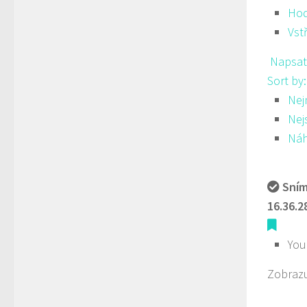
Hod
Vst
Napsat
Sort by
Nej
Nej
Ná
Sním
16.36.2
You
Zobrazu