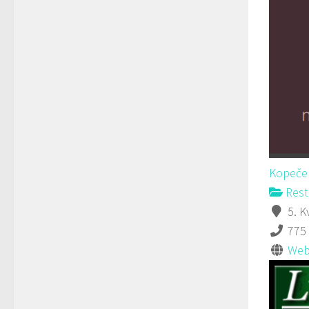
Kopeček
Rest
5. K
775
Web