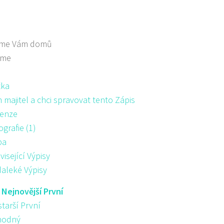
me Vám domů
áme
žka
majitel a chci spravovat tento Zápis
enze
ografie (1)
pa
visející Výpisy
aleké Výpisy
:
Nejnovější První
starší První
hodný