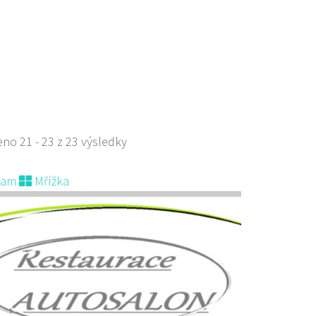
 s objednávkou či nabídkou
 restaurace - Welcome Restaurant
aurace
stí Tomáše Garrigue Masaryka 197/30, Česká Lípa, Česko
700414
774700414
 s objednávkou či nabídkou
no 21 - 23 z 23 výsledky
evřená indická restauce v centru České Lípy
nam
Mřížka