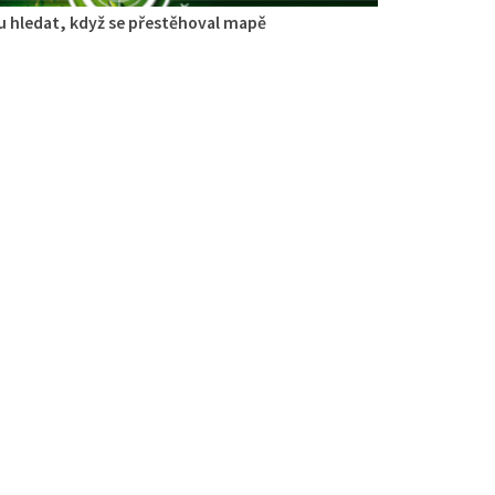
 hledat, když se přestěhoval mapě
ace Střelák
aurace
če z Dubé 494, Česká Lípa, Česko
434040
775434040