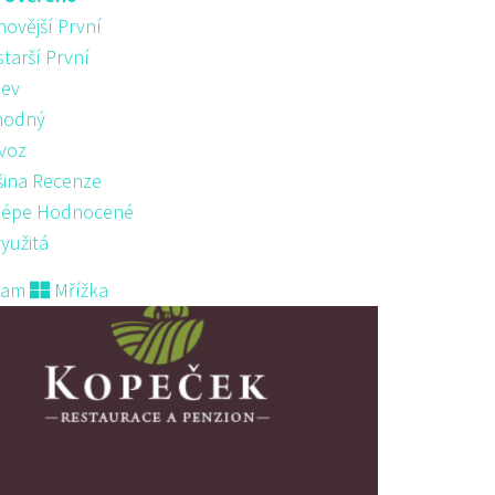
novější První
starší První
ev
hodný
voz
šina Recenze
lépe Hodnocené
yužitá
nam
Mřížka