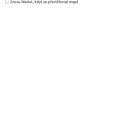
Znovu hledat, když se přestěhoval mapě
Českolipská pivotéka
4.50
(
1 recenze
)
Piva a Pivotéky
Klášterní 249/2, 470 01 Česká Lípa, Česko
0.08 km
607 859 591
607 859 591
clpivoteka@email.cz