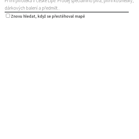
První pivotéka v České Lípě. Prodej speciálního piva, pivní kosmetiky,
dárkových balení a předmět...
Znovu hledat, když se přestěhoval mapě