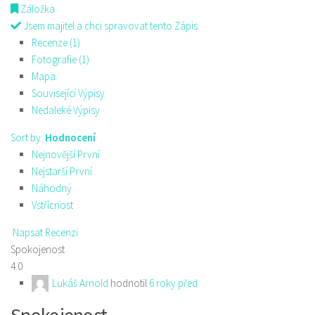
Záložka
Jsem majitel a chci spravovat tento Zápis
Recenze (1)
Fotografie (1)
Mapa
Související Výpisy
Nedaleké Výpisy
Sort by:
Hodnocení
Nejnovější První
Nejstarší První
Náhodný
Vstřícnost
Napsat Recenzi
Spokojenost
4.0
Lukáš Arnold
hodnotil
6 roky před