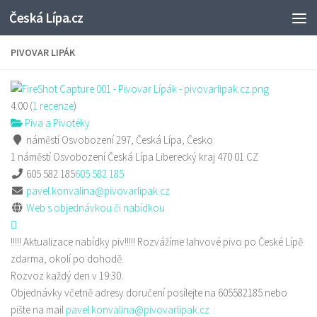
Česká Lípa.cz
Skip to content
PIVOVAR LIPÁK
4.00
(
1
recenze
)
Piva a Pivotéky
náměstí Osvobození 297, Česká Lípa, Česko
1 náměstí Osvobození
Česká Lípa
Liberecký kraj
470 01
CZ
605 582 185
605 582 185
pavel.konvalina@pivovarlipak.cz
Web s objednávkou či nabídkou
!!!!! Aktualizace nabídky piv!!!!! Rozvážíme lahvové pivo po České Lípě
zdarma, okolí po dohodě.
Rozvoz každý den v 19:30.
Objednávky včetně adresy doručení posílejte na 605582185 nebo
pište na mail
pavel.konvalina@pivovarlipak.cz