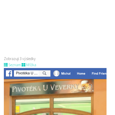
Pivovar Born
Piva a Pivotéky
nám. Míru 100, 173 01 Nový Bor
775 956 343
775 956 343
pivovar@pivovarborn.cz
Web s objednávkou či nabídkou
Zobrazuji 3 výsledky
Seznam
Mřížka