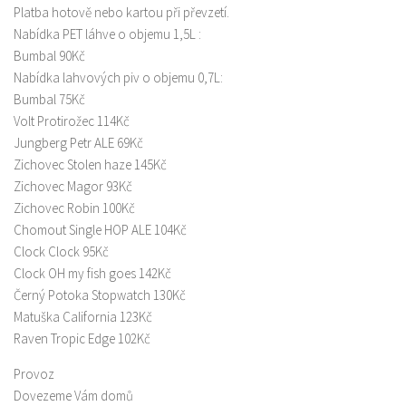
Platba hotově nebo kartou při převzetí.
Nabídka PET láhve o objemu 1,5L :
Bumbal 90Kč
Nabídka lahvových piv o objemu 0,7L:
Bumbal 75Kč
Volt Protirožec 114Kč
Jungberg Petr ALE 69Kč
Zichovec Stolen haze 145Kč
Zichovec Magor 93Kč
Zichovec Robin 100Kč
Chomout Single HOP ALE 104Kč
Clock Clock 95Kč
Clock OH my fish goes 142Kč
Černý Potoka Stopwatch 130Kč
Matuška California 123Kč
Raven Tropic Edge 102Kč
Provoz
Dovezeme Vám domů