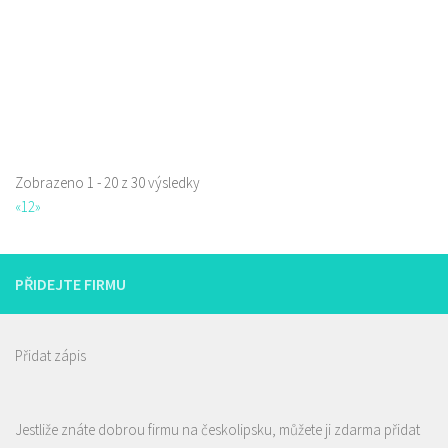
Web s objednávkou či nabídkou
První pivotéka v České Lípě. Prodej speciálního piva, pivní kosmetiky,
dárkových balení a předmět...
Zobrazeno 1 - 20 z 30 výsledky
«
1
2
»
PŘIDEJTE FIRMU
Přidat zápis
Jestliže znáte dobrou firmu na českolipsku, můžete ji zdarma přidat