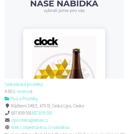
Českolipská pivotéka
4.50
(
1 recenze
)
Piva a Pivotéky
Klášterní 249/2, 470 01 Česká Lípa, Česko
607 859 591
607 859 591
clpivoteka@email.cz
Web s objednávkou či nabídkou