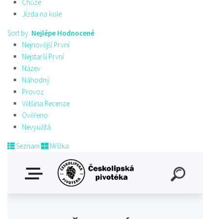
Chůze
Jízda na kole
Sort by:
Nejlépe Hodnocené
Nejnovější První
Nejstarší První
Název
Náhodný
Provoz
Většina Recenze
Ověřeno
Nevyužitá
Seznam
Mřížka