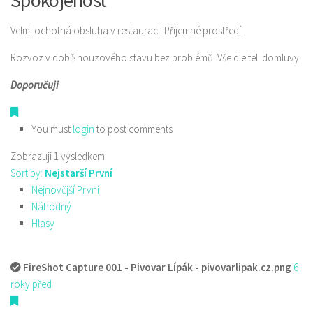
Spokojenost
Velmi ochotná obsluha v restauraci. Příjemné prostředí.
Rozvoz v době nouzového stavu bez problémů. Vše dle tel. domluvy
Doporučuji
You must
login
to post comments
Zobrazuji 1 výsledkem
Sort by:
Nejstarší První
Nejnovější První
Náhodný
Hlasy
FireShot Capture 001 - Pivovar Lípák - pivovarlipak.cz.png
6
roky před