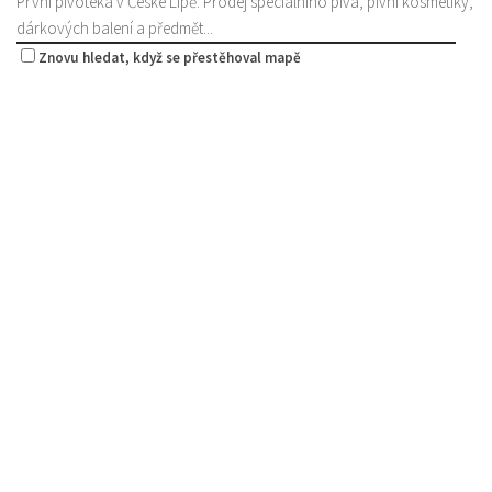
První pivotéka v České Lípě. Prodej speciálního piva, pivní kosmetiky,
dárkových balení a předmět...
Znovu hledat, když se přestěhoval mapě