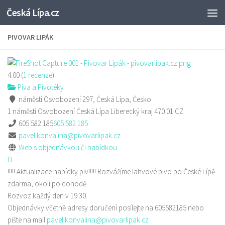
Česká Lípa.cz
Skip to content
PIVOVAR LIPÁK
4.00
(
1
recenze
)
Piva a Pivotéky
náměstí Osvobození 297, Česká Lípa, Česko
1 náměstí Osvobození
Česká Lípa
Liberecký kraj
470 01
CZ
605 582 185
605 582 185
pavel.konvalina@pivovarlipak.cz
Web s objednávkou či nabídkou
!!!!! Aktualizace nabídky piv!!!!! Rozvážíme lahvové pivo po České Lípě
zdarma, okolí po dohodě.
Rozvoz každý den v 19:30.
Objednávky včetně adresy doručení posílejte na 605582185 nebo
pište na mail
pavel.konvalina@pivovarlipak.cz