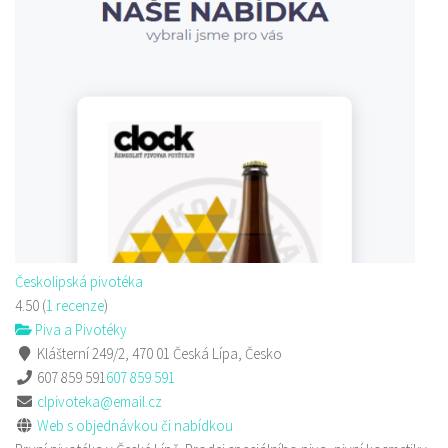
Českolipská pivotéka
4.50
(
1 recenze
)
Piva a Pivotéky
Klášterní 249/2, 470 01 Česká Lípa, Česko
607 859 591
607 859 591
clpivoteka@email.cz
Web s objednávkou či nabídkou