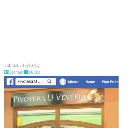
Pivovar Born
Piva a Pivotéky
nám. Míru 100, 173 01 Nový Bor
775 956 343
775 956 343
pivovar@pivovarborn.cz
Web s objednávkou či nabídkou
Zobrazuji 3 výsledky
Seznam
Mřížka