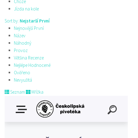
Chůze
Jízda na kole
Sort by:
Nejstarší První
Nejnovější První
Název
Náhodný
Provoz
Většina Recenze
Nejlépe Hodnocené
Ověřeno
Nevyužitá
Seznam
Mřížka