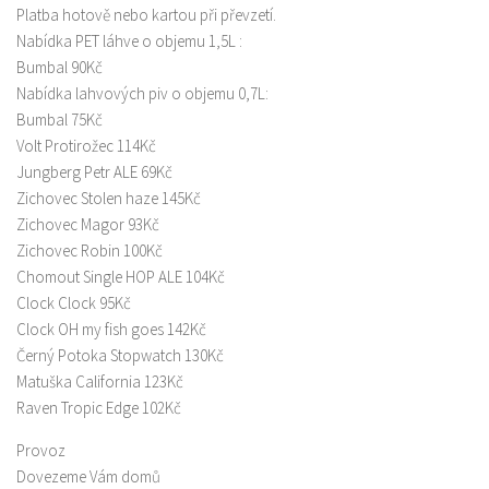
Platba hotově nebo kartou při převzetí.
Nabídka PET láhve o objemu 1,5L :
Bumbal 90Kč
Nabídka lahvových piv o objemu 0,7L:
Bumbal 75Kč
Volt Protirožec 114Kč
Jungberg Petr ALE 69Kč
Zichovec Stolen haze 145Kč
Zichovec Magor 93Kč
Zichovec Robin 100Kč
Chomout Single HOP ALE 104Kč
Clock Clock 95Kč
Clock OH my fish goes 142Kč
Černý Potoka Stopwatch 130Kč
Matuška California 123Kč
Raven Tropic Edge 102Kč
Provoz
Dovezeme Vám domů