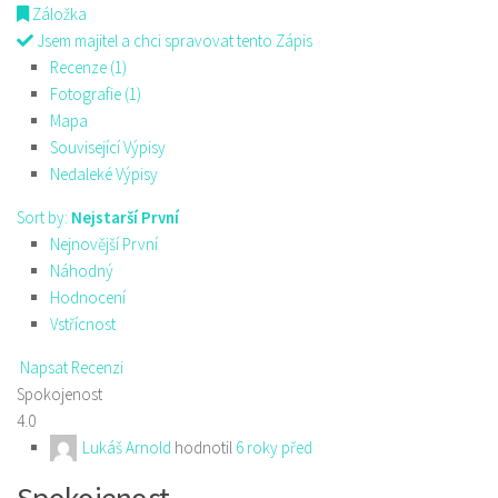
Záložka
Jsem majitel a chci spravovat tento Zápis
Recenze (1)
Fotografie (1)
Mapa
Související Výpisy
Nedaleké Výpisy
Sort by:
Nejstarší První
Nejnovější První
Náhodný
Hodnocení
Vstřícnost
Napsat Recenzi
Spokojenost
4.0
Lukáš Arnold
hodnotil
6 roky před