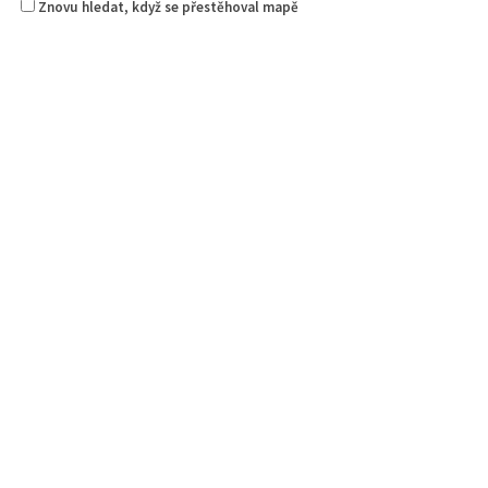
Znovu hledat, když se přestěhoval mapě
Českolipská pivotéka
4.50
(
1 recenze
)
Piva a Pivotéky
Klášterní 249/2, 470 01 Česká Lípa, Česko
0.08 km
607 859 591
607 859 591
clpivoteka@email.cz