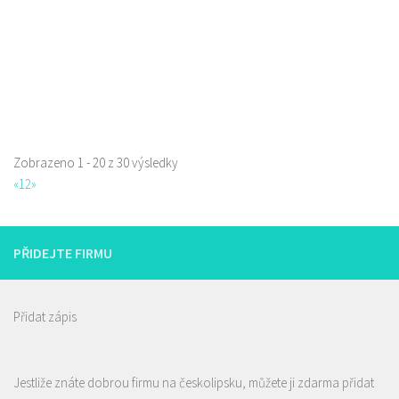
Web s objednávkou či nabídkou
První pivotéka v České Lípě. Prodej speciálního piva, pivní kosmetiky,
dárkových balení a předmět...
Zobrazeno 1 - 20 z 30 výsledky
«
1
2
»
PŘIDEJTE FIRMU
Přidat zápis
Jestliže znáte dobrou firmu na českolipsku, můžete ji zdarma přidat