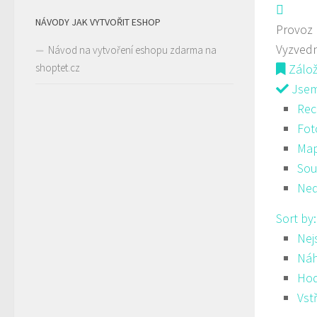
NÁVODY JAK VYTVOŘIT ESHOP
Provoz
Vyzvedn
Návod na vytvoření eshopu zdarma na
shoptet.cz
Zálo
Jsem 
Rec
Fot
Ma
Sou
Ned
Sort by
Nej
Ná
Hod
Vst