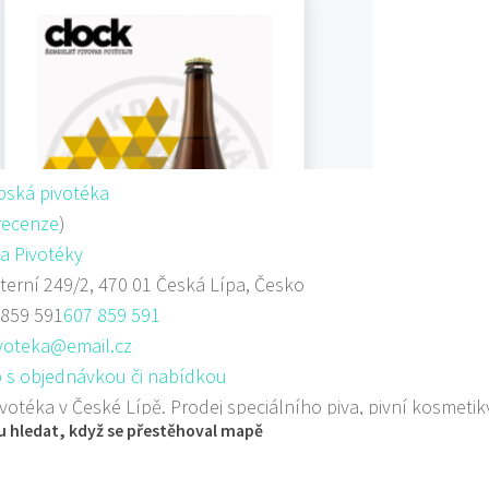
pská pivotéka
recenze
)
a Pivotéky
terní 249/2, 470 01 Česká Lípa, Česko
 859 591
607 859 591
ivoteka@email.cz
 s objednávkou či nabídkou
ivotéka v České Lípě. Prodej speciálního piva, pivní kosmeti
 hledat, když se přestěhoval mapě
a předmět...