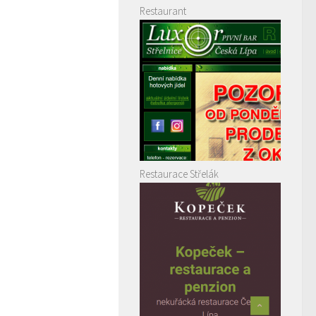
Restaurant
Restaurace Střelák