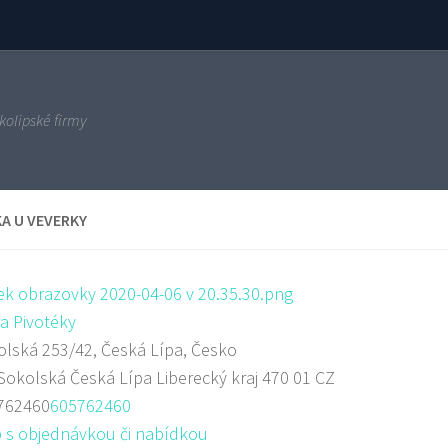
kolipské firmy
A U VEVERKY
a Pivotéky
lská 253/42, Česká Lípa, Česko
Sokolská
Česká Lípa
Liberecký kraj
470 01
CZ
762460
605762460
 s objednávkou či nabídkou