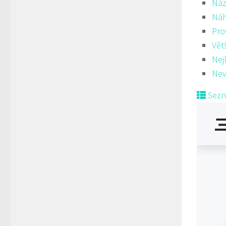
Náz
Ná
Pro
Vět
Nej
Nev
Sez