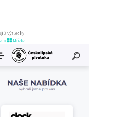
 956 343
775 956 343
ovar@pivovarborn.cz
 s objednávkou či nabídkou
ji 3 výsledky
nam
Mřížka