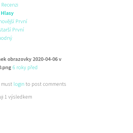
 Recenzi
:
Hlasy
novější První
starší První
hodný
ek obrazovky 2020-04-06 v
0.png
6 roky před
 must
login
to post comments
ji 1 výsledkem