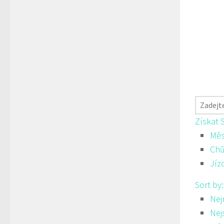
Získat 
Měs
Ch
Jíz
Sort by
Nej
Nej