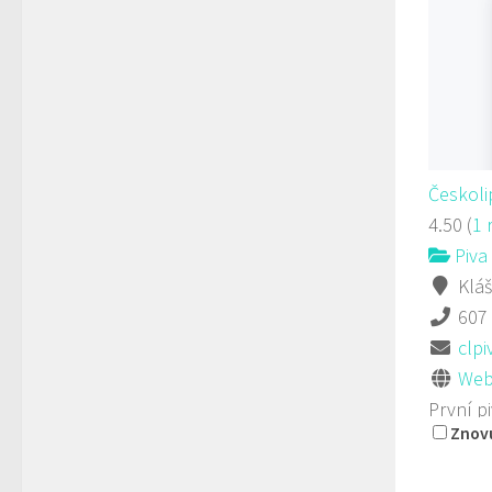
Českoli
4.50
(
1 
Piva 
Kláš
607
clp
Web
První p
Znovu
balení 