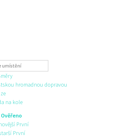
Směry
tskou hromadnou dopravou
ůze
da na kole
:
Ověřeno
novější První
starší První