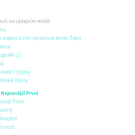
utí na výdejním místě
žka
majitel a chci spravovat tento Zápis
enze
ografie (1)
pa
visející Výpisy
aleké Výpisy
:
Nejnovější První
starší První
hodný
nocení
řícnost