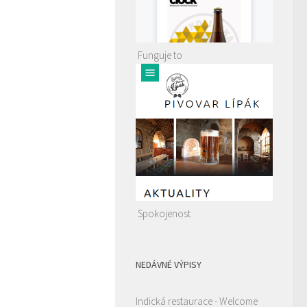
Funguje to
Spokojenost
NEDÁVNÉ VÝPISY
Indická restaurace - Welcome