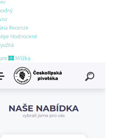
ev
hodný
voz
šina Recenze
lépe Hodnocené
yužitá
nam
Mřížka