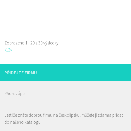
605 582 185
605 582 185
pavel.konvalina@pivovarlipak.cz
Web s objednávkou či nabídkou
!!!!! Aktualizace nabídky piv!!!!! Rozvážíme lahvové pivo po České Lípě
zdarma, okolí po dohodě. ...
Zobrazeno 1 - 20 z 30 výsledky
«
1
2
»
PŘIDEJTE FIRMU
Přidat zápis
Jestliže znáte dobrou firmu na českolipsku, můžete ji zdarma přidat
do našeno katalogu