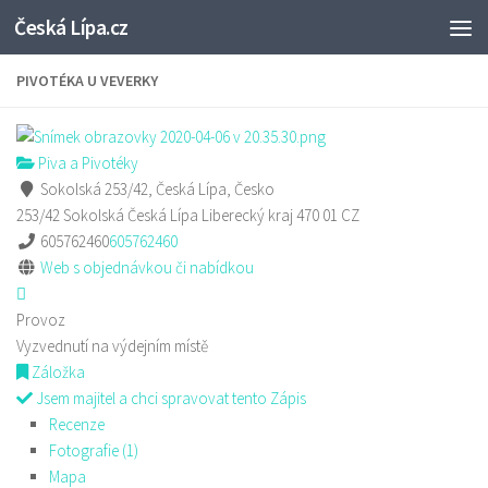
Česká Lípa.cz
Skip to content
PIVOTÉKA U VEVERKY
Piva a Pivotéky
Sokolská 253/42, Česká Lípa, Česko
253/42 Sokolská
Česká Lípa
Liberecký kraj
470 01
CZ
605762460
605762460
Web s objednávkou či nabídkou
Provoz
Vyzvednutí na výdejním místě
Záložka
Jsem majitel a chci spravovat tento Zápis
Recenze
Fotografie (1)
Mapa