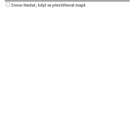
Znovu hledat, když se přestěhoval mapě
Pivovar Born
Piva a Pivotéky