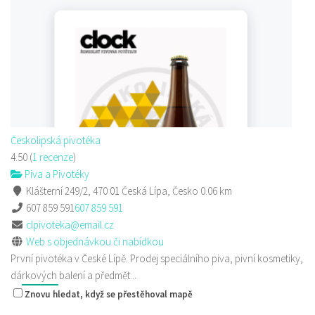
Českolipská pivotéka
4.50
(
1 recenze
)
Piva a Pivotéky
Klášterní 249/2, 470 01 Česká Lípa, Česko
607 859 591
607 859 591
clpivoteka@email.cz
Českolipská pivotéka
Web s objednávkou či nabídkou
4.50
(
1 recenze
)
První pivotéka v České Lípě. Prodej speciálního piva, pivní kosmetiky,
Piva a Pivotéky
dárkových balení a předmět...
Klášterní 249/2, 470 01 Česká Lípa, Česko
0.06 km
607 859 591
607 859 591
clpivoteka@email.cz
Web s objednávkou či nabídkou
První pivotéka v České Lípě. Prodej speciálního piva, pivní kosmetiky,
dárkových balení a předmět...
Znovu hledat, když se přestěhoval mapě