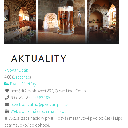
Pivovar Lipák
4.00
(
1 recenze
)
Piva a Pivotéky
náměstí Osvobození 297, Česká Lípa, Česko
605 582 185
605 582 185
pavel.konvalina@pivovarlipak.cz
Web s objednávkou či nabídkou
!!!!! Aktualizace nabídky piv!!!!! Rozvážíme lahvové pivo po České Lípě
zdarma, okolí po dohodě. ...