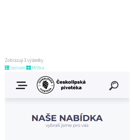
nám. Míru 100, 173 01 Nový Bor
775 956 343
775 956 343
pivovar@pivovarborn.cz
Web s objednávkou či nabídkou
Zobrazuji 3 výsledky
Seznam
Mřížka