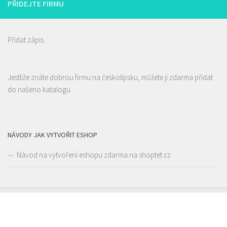
PŘIDEJTE FIRMU
Web s objednávkou či nabídkou
prodej s sebou a rozvoz
Přidat zápis
Alex Kebab House
Jestliže znáte dobrou firmu na českolipsku, můžete ji zdarma přidat
Restaurace
do našeno katalogu
Jindřicha z Lipé 118, Česká Lípa, Česko
0.1 km
777850850
777850850
Web s objednávkou či nabídkou
prodej s sebou
NÁVODY JAK VYTVOŘIT ESHOP
Návod na vytvoření eshopu zdarma na shoptet.cz