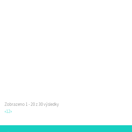
Pivotéka U Veverky
Piva a Pivotéky
Sokolská 253/42, Česká Lípa, Česko
0.08 km
605762460
605762460
Web s objednávkou či nabídkou
Zobrazeno 1 - 20 z 30 výsledky
Restaurace Nebe
«
1
2
»
Restaurace
Prokopa Holého 145/5, Česká Lípa, Česko
725323432
725323432