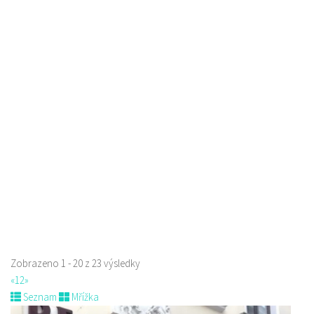
Raw magie
Restaurace
Paní Zdislavy 298/1, Česká Lípa, Česko
778529668
778529668
prodej s sebou
Zobrazeno 1 - 20 z 23 výsledky
«
1
2
»
Seznam
Mřížka