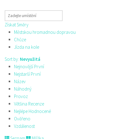
Získat Směry
Městskou hromadnou dopravou
Chůze
Jízda na kole
Sort by:
Nevyužitá
Nejnovější První
Nejstarší První
Název
Náhodný
Provoz
Většina Recenze
Nejlépe Hodnocené
Ověřeno
Vzdálenost
Seznam
Mřížka