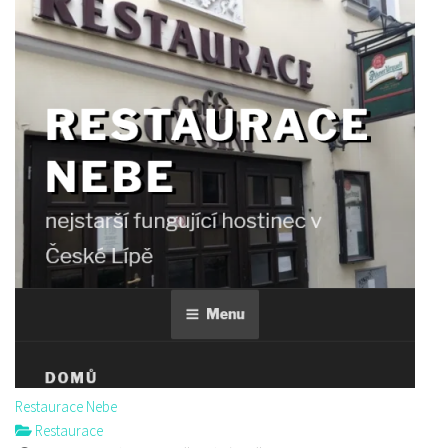
Sushi bar
Restaurace
Sokolská 264 Česká Lípa
606849413
606849413
Web s objednávkou či nabídkou
prodej s sebou
Restaurace Nebe
Restaurace