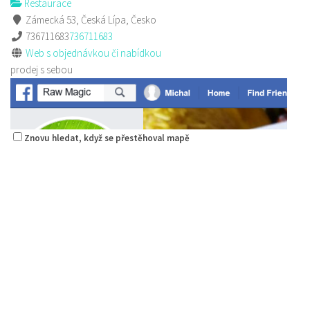
Restaurace
Zámecká 53, Česká Lípa, Česko
736711683
736711683
Web s objednávkou či nabídkou
prodej s sebou
Znovu hledat, když se přestěhoval mapě