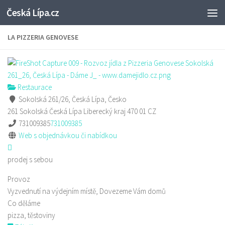
Česká Lípa.cz
Skip to content
LA PIZZERIA GENOVESE
Restaurace
Sokolská 261/26, Česká Lípa, Česko
261 Sokolská
Česká Lípa
Liberecký kraj
470 01
CZ
731009385
731009385
Web s objednávkou či nabídkou
prodej s sebou
Provoz
Vyzvednutí na výdejním místě, Dovezeme Vám domů
Co děláme
pizza, těstoviny