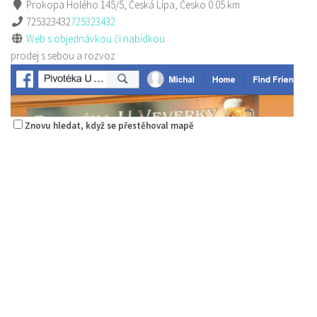
Prokopa Holého 145/5, Česká Lípa, Česko
0.05 km
725323432
725323432
Web s objednávkou či nabídkou
prodej s sebou a rozvoz
Znovu hledat, když se přestěhoval mapě
Pizza Diego
Restaurace
Na Nivách 3176, Česká Lípa, Česko
775667788
775667788
Web s objednávkou či nabídkou
rozvoz