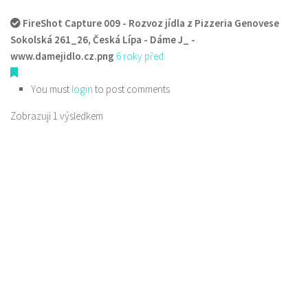
FireShot Capture 009 - Rozvoz jídla z Pizzeria Genovese
Sokolská 261_26, Česká Lípa - Dáme J_ -
www.damejidlo.cz.png
6 roky před
You must
login
to post comments
Zobrazuji 1 výsledkem