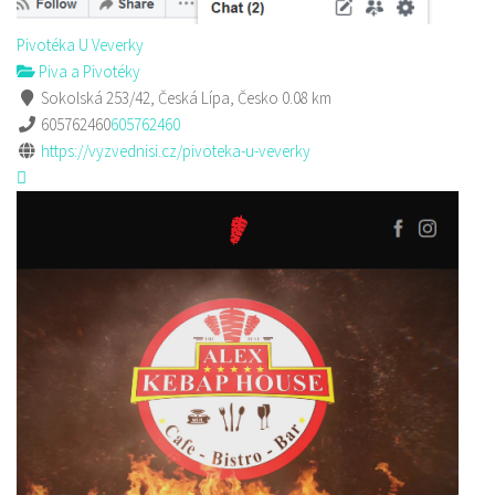
Pivotéka U Veverky
Piva a Pivotéky
Sokolská 253/42, Česká Lípa, Česko
0.08 km
605762460
605762460
https://vyzvednisi.cz/pivoteka-u-veverky