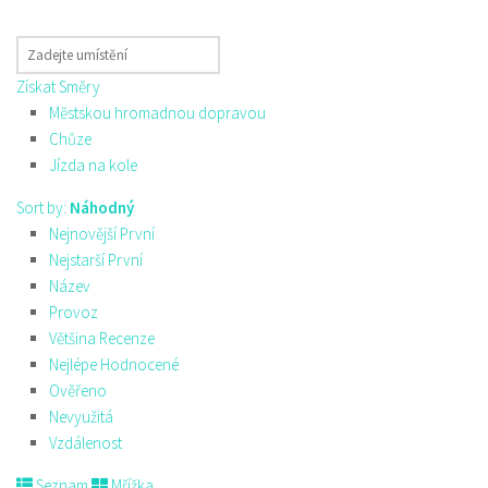
Získat Směry
Městskou hromadnou dopravou
Chůze
Jízda na kole
Sort by:
Náhodný
Nejnovější První
Nejstarší První
Název
Provoz
Většina Recenze
Nejlépe Hodnocené
Ověřeno
Nevyužitá
Vzdálenost
Seznam
Mřížka