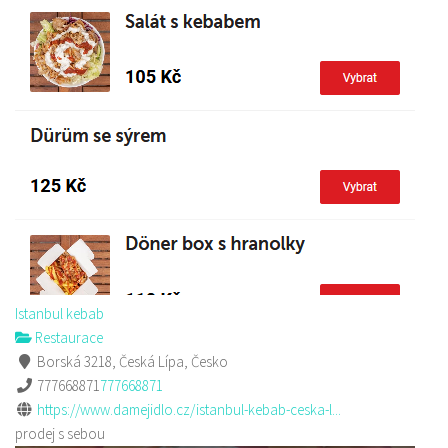
Istanbul kebab
Restaurace
Borská 3218, Česká Lípa, Česko
777668871
777668871
https://www.damejidlo.cz/istanbul-kebab-ceska-l...
prodej s sebou