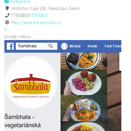
Restaurace
Jindřicha z Lipé 118, Česká Lípa, Česko
777850850
777850850
https://www.kebaphouse.cz/
prodej s sebou