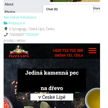
Alex Kebab Kebabland
Restaurace
U Synagogy, Česká Lípa, Česko
776336307
776336307
prodej s sebou