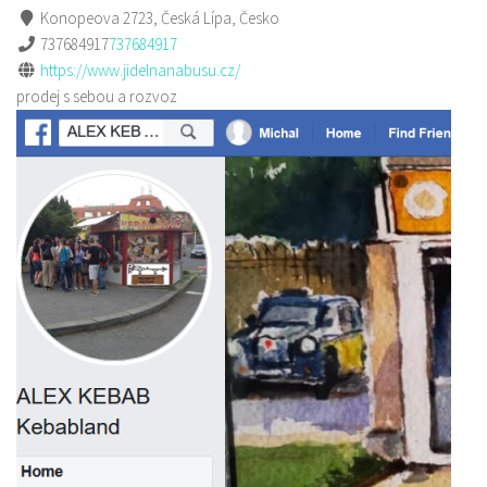
Konopeova 2723, Česká Lípa, Česko
737684917
737684917
https://www.jidelnanabusu.cz/
prodej s sebou a rozvoz