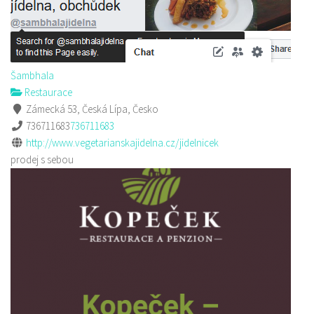
Šambhala
Restaurace
Zámecká 53, Česká Lípa, Česko
736711683
736711683
http://www.vegetarianskajidelna.cz/jidelnicek
prodej s sebou