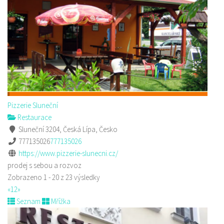
Pizzerie Sluneční
Restaurace
Sluneční 3204, Česká Lípa, Česko
777135026
777135026
https://www.pizzerie-slunecni.cz/
prodej s sebou a rozvoz
Zobrazeno 1 - 20 z 23 výsledky
«
1
2
»
Seznam
Mřížka