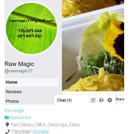
Raw magie
Restaurace
Paní Zdislavy 298/1, Česká Lípa, Česko
778529668
778529668