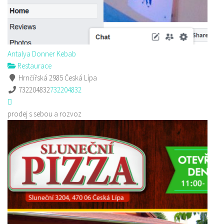
Antalya Donner Kebab
Restaurace
Hrnčířská 2985 Česká Lípa
732204832
732204832
prodej s sebou a rozvoz