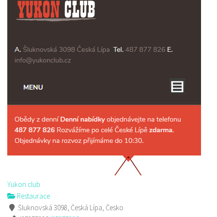
Yukon club
Restaurace
Šluknovská 3098, Česká Lípa, Česko