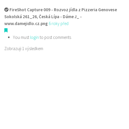
FireShot Capture 009 - Rozvoz jídla z Pizzeria Genovese
Sokolská 261_26, Česká Lípa - Dáme J_ -
www.damejidlo.cz.png
6 roky před
You must
login
to post comments
Zobrazuji 1 výsledkem