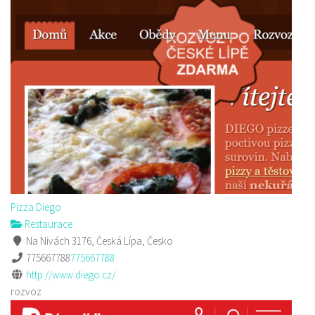
Pizza Diego
Restaurace
Na Nivách 3176, Česká Lípa, Česko
775667788
775667788
http://www.diego.cz/
rozvoz