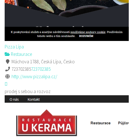
Pizza Lípa
Restaurace
Máchova 1788, Česká Lípa, Česko
723702385
723702385
http://www.pizzalipa.cz/
prodej s sebou a rozvoz