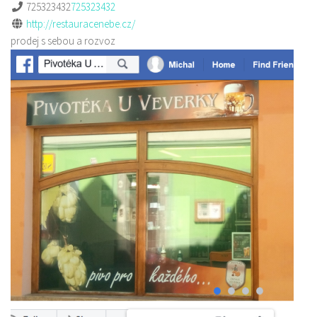
725323432
725323432
http://restauracenebe.cz/
prodej s sebou a rozvoz