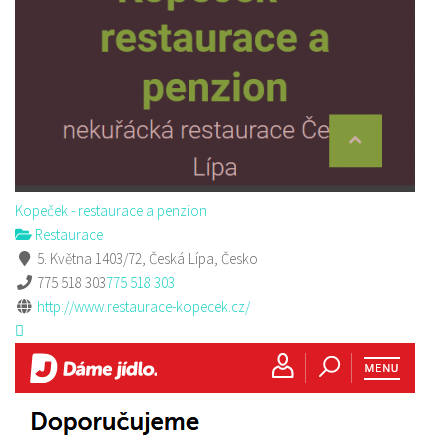
Kopeček - restaurace a penzion
Restaurace
5. Května 1403/72, Česká Lípa, Česko
775 518 303
775 518 303
http://www.restaurace-kopecek.cz/