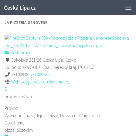
Česká Lípa.cz
Skip to content
LA PIZZERIA GENOVESE
Restaurace
Sokolská 261/26, Česká Lípa, Česko
261 Sokolská
Česká Lípa
Liberecký kraj
470 01
CZ
731009385
731009385
Web s objednávkou či nabídkou
prodej s sebou
Provoz
Vyzvednutí na výdejním místě, Dovezeme Vám domů
Co děláme
pizza, těstoviny