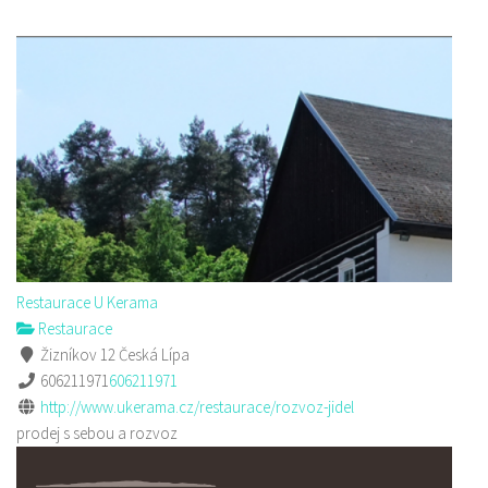
Restaurace U Kerama
Restaurace
Žizníkov 12 Česká Lípa
606211971
606211971
http://www.ukerama.cz/restaurace/rozvoz-jidel
prodej s sebou a rozvoz