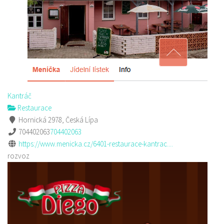
Kantráč
Restaurace
Hornická 2978, Česká Lípa
704402063
704402063
https://www.menicka.cz/6401-restaurace-kantrac....
rozvoz