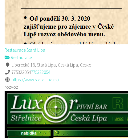
Restaurace Stará Lípa
Restaurace
Liberecká 16, Stará Lípa, Česká Lípa, Česko
775322054
775322054
https://www.stara-lipa.cz/
rozvoz