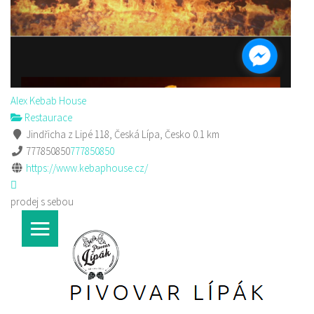
Alex Kebab House
Restaurace
Jindřicha z Lipé 118, Česká Lípa, Česko
0.1 km
777850850
777850850
https://www.kebaphouse.cz/
prodej s sebou