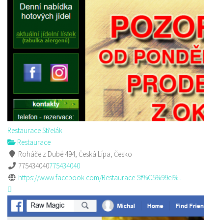
Restaurace Střelák
Restaurace
Roháče z Dubé 494, Česká Lípa, Česko
775434040
775434040
https://www.facebook.com/Restaurace-St%C5%99el%...