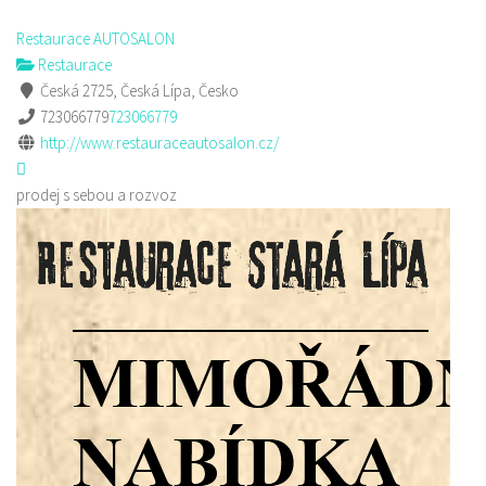
Restaurace AUTOSALON
Restaurace
Česká 2725, Česká Lípa, Česko
723066779
723066779
http://www.restauraceautosalon.cz/
prodej s sebou a rozvoz