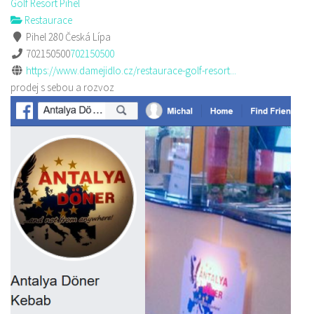
Golf Resort Pihel
Restaurace
Pihel 280 Česká Lípa
702150500
702150500
https://www.damejidlo.cz/restaurace-golf-resort...
prodej s sebou a rozvoz