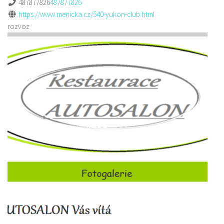
487877826
487877826
https://www.menicka.cz/540-yukon-club.html
rozvoz