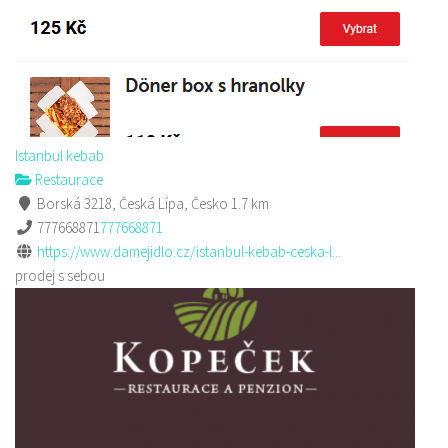
Istanbul kebab
Restaurace
Borská 3218, Česká Lípa, Česko
1.7 km
777668871
777668871
https://www.damejidlo.cz/istanbul-kebab-ceska-l...
prodej s sebou