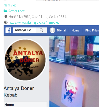
Nem Viet
Restaurace
Hrnčířská 2964, Česká Lípa, Česko
0.33 km
https://www.damejidlo.cz/nem-viet