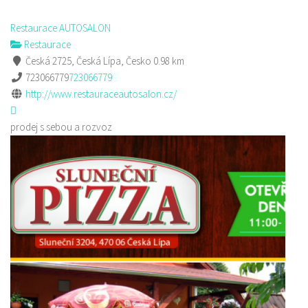
Restaurace AUTOSALON
Restaurace
Česká 2725, Česká Lípa, Česko
0.98 km
723066779
723066779
http://www.restauraceautosalon.cz/
prodej s sebou a rozvoz