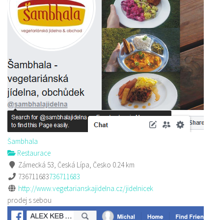
Šambhala
Restaurace
Zámecká 53, Česká Lípa, Česko
0.24 km
736711683
736711683
http://www.vegetarianskajidelna.cz/jidelnicek
prodej s sebou