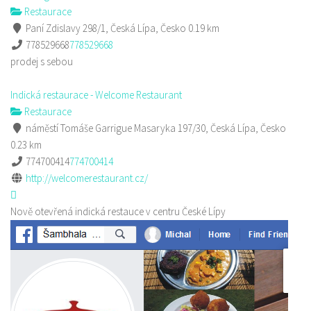
Restaurace
Paní Zdislavy 298/1, Česká Lípa, Česko
0.19 km
778529668
778529668
prodej s sebou
Indická restaurace - Welcome Restaurant
Restaurace
náměstí Tomáše Garrigue Masaryka 197/30, Česká Lípa, Česko
0.23 km
774700414
774700414
http://welcomerestaurant.cz/
Nově otevřená indická restauce v centru České Lípy