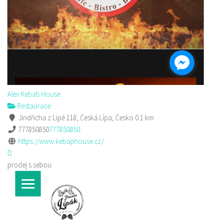
Alex Kebab House
Restaurace
Jindřicha z Lipé 118, Česká Lípa, Česko
0.1 km
777850850
777850850
https://www.kebaphouse.cz/
prodej s sebou