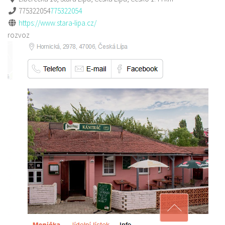
775322054
775322054
https://www.stara-lipa.cz/
rozvoz