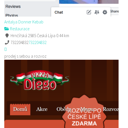
Antalya Donner Kebab
Restaurace
Hrnčířská 2985 Česká Lípa
0.44 km
732204832
732204832
prodej s sebou a rozvoz