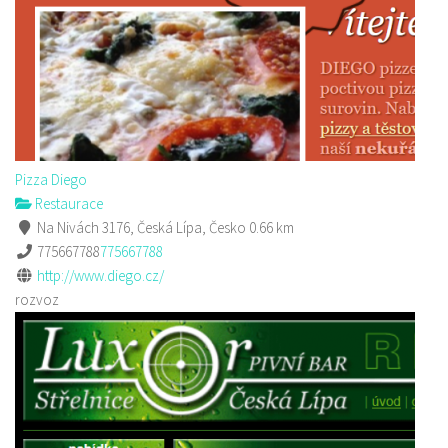
Pizza Diego
Restaurace
Na Nivách 3176, Česká Lípa, Česko
0.66 km
775667788
775667788
http://www.diego.cz/
rozvoz