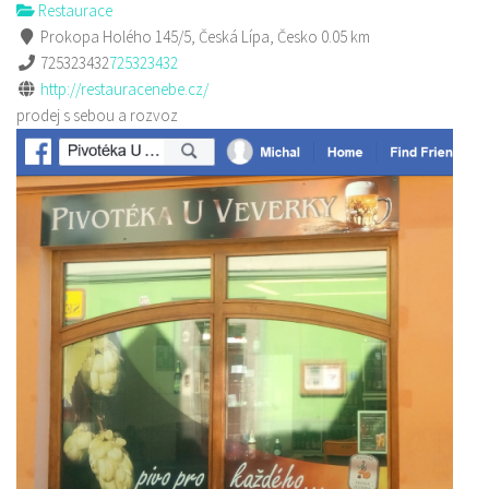
Restaurace
Prokopa Holého 145/5, Česká Lípa, Česko
0.05 km
725323432
725323432
http://restauracenebe.cz/
prodej s sebou a rozvoz