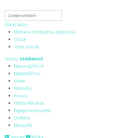
Získat Směry
Městskou hromadnou dopravou
Chůze
Jízda na kole
Sort by:
Vzdálenost
Nejnovější První
Nejstarší První
Název
Náhodný
Provoz
Většina Recenze
Nejlépe Hodnocené
Ověřeno
Nevyužitá
Seznam
Mřížka