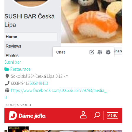
Sushi bar
Restaurace
Sokolská 264 Česká Lípa
0.12 km
606849413
606849413
https://www.facebook.com/106338562729293/media_...
prodej s sebou