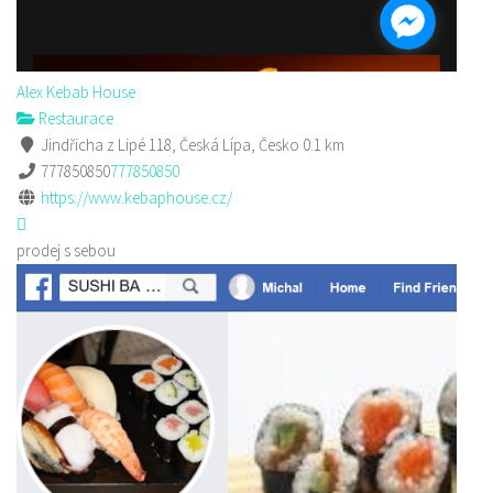
Alex Kebab House
Restaurace
Jindřicha z Lipé 118, Česká Lípa, Česko
0.1 km
777850850
777850850
https://www.kebaphouse.cz/
prodej s sebou