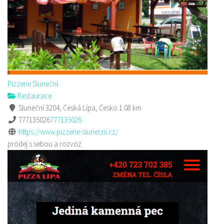
Pizzerie Sluneční
Restaurace
Sluneční 3204, Česká Lípa, Česko
1.08 km
777135026
777135026
https://www.pizzerie-slunecni.cz/
prodej s sebou a rozvoz