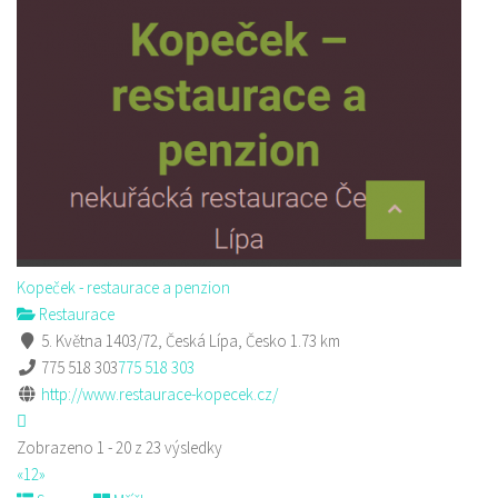
Kopeček - restaurace a penzion
Restaurace
5. Května 1403/72, Česká Lípa, Česko
1.73 km
775 518 303
775 518 303
http://www.restaurace-kopecek.cz/
Zobrazeno 1 - 20 z 23 výsledky
«
1
2
»