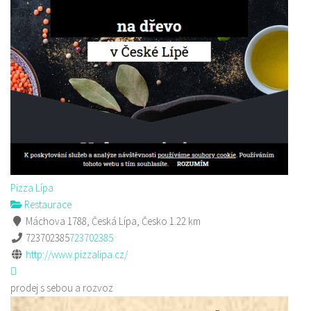
Pizza Lípa
Restaurace
Máchova 1788, Česká Lípa, Česko
1.22 km
723702385
723702385
http://www.pizzalipa.cz/
prodej s sebou a rozvoz