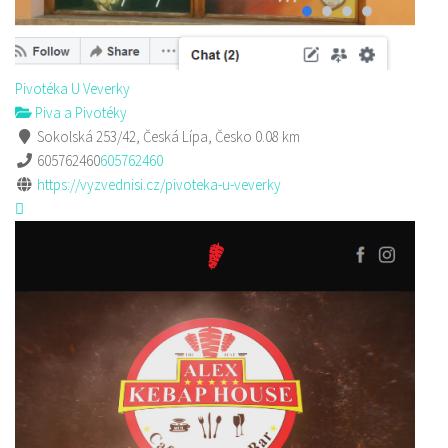
Pivotéka U Veverky
Piva a Pivotéky
Sokolská 253/42, Česká Lípa, Česko
0.08 km
605762460
605762460
https://vyzvednisi.cz/pivoteka-u-veverky