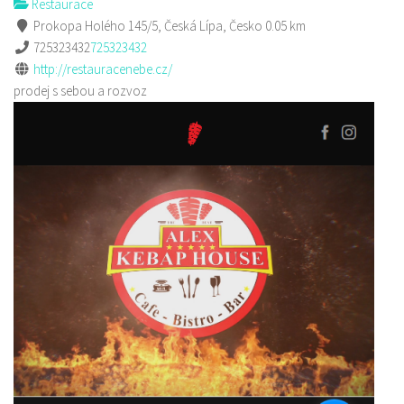
Restaurace
Prokopa Holého 145/5, Česká Lípa, Česko
0.05 km
725323432
725323432
http://restauracenebe.cz/
prodej s sebou a rozvoz