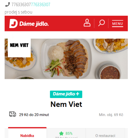
776336307
776336307
prodej s sebou