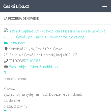
Česká Lípa.cz
Skip to content
LA PIZZERIA GENOVESE
Restaurace
Sokolská 261/26, Česká Lípa, Česko
261 Sokolská
Česká Lípa
Liberecký kraj
470 01
CZ
731009385
731009385
Web s objednávkou či nabídkou
prodej s sebou
Provoz
Vyzvednutí na výdejním místě, Dovezeme Vám domů
Co děláme
pizza, těstoviny