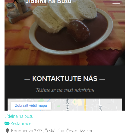
Jídelna na busu
Restaurace
Konopeova 2723, Česká Lípa, Česko
0.88 km