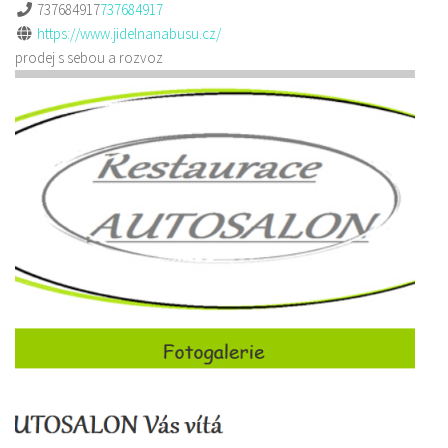
737684917
737684917
https://www.jidelnanabusu.cz/
prodej s sebou a rozvoz