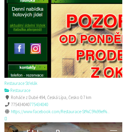
Restaurace Střelák
Restaurace
Roháče z Dubé 494, Česká Lípa, Česko
0.7 km
775434040
775434040
https://www.facebook.com/Restaurace-St%C5%99el%...