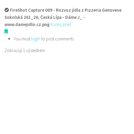
FireShot Capture 009 - Rozvoz jídla z Pizzeria Genovese
Sokolská 261_26, Česká Lípa - Dáme J_ -
www.damejidlo.cz.png
6 roky před
You must
login
to post comments
Zobrazuji 1 výsledkem