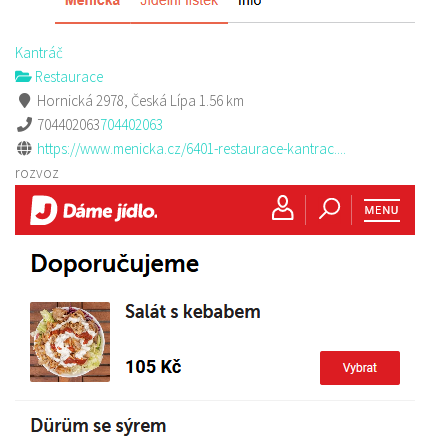
Kantráč
Restaurace
Hornická 2978, Česká Lípa
1.56 km
704402063
704402063
https://www.menicka.cz/6401-restaurace-kantrac....
rozvoz