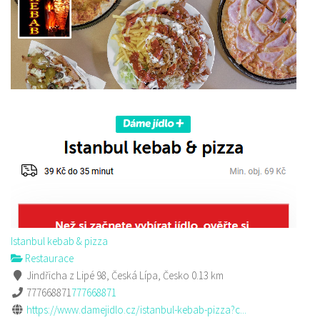
Istanbul kebab & pizza
Restaurace
Jindřicha z Lipé 98, Česká Lípa, Česko
0.13 km
777668871
777668871
https://www.damejidlo.cz/istanbul-kebab-pizza?c...